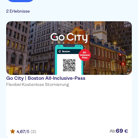
Must-Sees
Sightseeing &
Traditionen
2 Erlebnisse
Stadt
Go City | Boston All-Inclusive-Pass
Flexibel
·
Kostenlose Stornierung
69
€
Ab:
4,67
/5
(3)