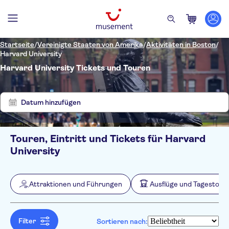
Startseite
/
Vereinigte Staaten von Amerika
/
Aktivitäten in Boston
/
Harvard University
Harvard University Tickets und Touren
Zeige
Filter
2
löschen
Ergebnisse
Datum hinzufügen
Touren, Eintritt und Tickets für Harvard
Filter
Preis (pro Person)
University
Hoteltransfer
Ticketoptionen
Kostenloser Rücktritt
Kategorien
Min.
€
Max.
€
Attraktionen und Führungen
Ausflüge und Tagestour
Sofortbestätigung
Attraktionen und Führungen
NO-PICKUP
Sprache
Offizieller Reseller
Sightseeing-Pässe
Ausflüge und Tagestouren
Filter
Sortieren nach:
Kultur & Geschichte