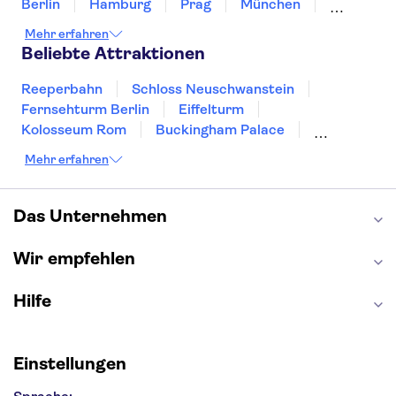
Berlin
Hamburg
Prag
München
Dresden
San Francisco
Miami
Leipzig
Mehr erfahren
Stuttgart
Heidelberg
Bremen
Hannover
Beliebte Attraktionen
Reeperbahn
Schloss Neuschwanstein
Fernsehturm Berlin
Eiffelturm
Kolosseum Rom
Buckingham Palace
Louvre
Pompeji
Petersdom
Mehr erfahren
Sagrada Familia
Tower of London
Moulin Rouge
Burj Khalifa
Keukenhof
London Eye
Elbphilharmonie
Alhambra
Das Unternehmen
Efteling
St Pauli
Wir empfehlen
Hilfe
Einstellungen