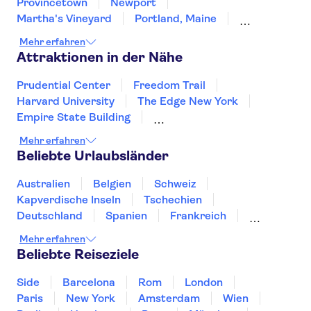
Provincetown
Newport
Martha's Vineyard
Portland, Maine
Burlington
New York
East Rutherford
Mehr erfahren
Brooklyn
Newark
Bar Harbor
Attraktionen in der Nähe
Prudential Center
Freedom Trail
Harvard University
The Edge New York
Empire State Building
Rockefeller Center Top of the Rock
Mehr erfahren
Circle Line Sightseeing Cruises
Beliebte Urlaubsländer
American Museum of Natural History
Intrepid Sea, Air & Space Museum
Australien
Belgien
Schweiz
One World Observatory
Kapverdische Inseln
Tschechien
MoMA - Museum of Modern Art
Harlem
Deutschland
Spanien
Frankreich
Yankee Stadium
St Patrick’s Cathedral
Griechenland
Kroatien
Irland
Island
Mehr erfahren
Madame Tussauds New York
Italien
Japan
Luxemburg
Norwegen
Beliebte Reiseziele
Polen
Portugal
Schweden
Side
Barcelona
Rom
London
Paris
New York
Amsterdam
Wien