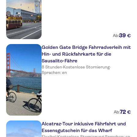
39
€
Ab:
Golden Gate Bridge Fahrradverleih mit
Hin- und Rückfahrkarte für die
Sausalito-Fähre
8 Stunden
·
Kostenlose Stornierung
·
Sprachen: en
72
€
Ab:
Alcatraz-Tour inklusive Fährfahrt und
Essensgutschein für das Wharf
Flexibel
·
Kostenlose Stornierung
·
Sprachen: en