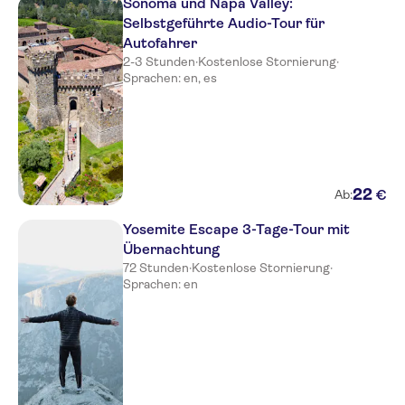
Sonoma und Napa Valley:
Selbstgeführte Audio-Tour für
Autofahrer
2-3 Stunden
·
Kostenlose Stornierung
·
Sprachen: en, es
22
€
Ab:
Yosemite Escape 3-Tage-Tour mit
Übernachtung
72 Stunden
·
Kostenlose Stornierung
·
Sprachen: en