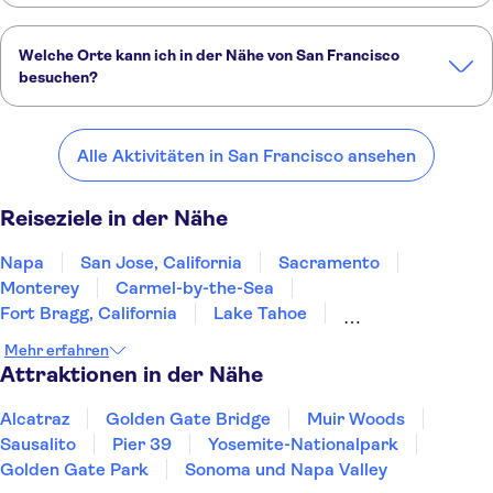
Dies sind die Attraktionen, die man in San Francisco unbedingt
gesehen haben sollte:
Welche Orte kann ich in der Nähe von San Francisco
Alcatraz
Golden Gate Bridge
Muir Woods
Sausalito
Pier 39
besuchen?
Hier sind einige unserer Lieblingsorte in der Nähe von San
Francisco:
Alle Aktivitäten in San Francisco ansehen
Napa
San Jose, California
Sacramento
Monterey
Carmel-by-the-Sea
Reiseziele in der Nähe
Napa
San Jose, California
Sacramento
Monterey
Carmel-by-the-Sea
Fort Bragg, California
Lake Tahoe
South Lake Tahoe
Yosemite
Fresno
Mehr erfahren
Incline Village
Reno
San Luis Obispo
Attraktionen in der Nähe
Santa Barbara
Nevada
Alcatraz
Golden Gate Bridge
Muir Woods
Sausalito
Pier 39
Yosemite-Nationalpark
Golden Gate Park
Sonoma und Napa Valley