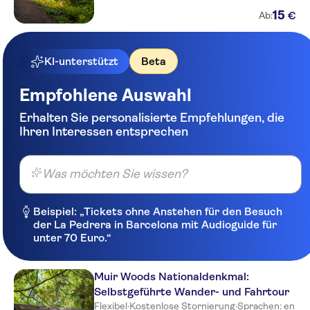
15
€
Ab:
KI-unterstützt
Beta
Empfohlene Auswahl
Erhalten Sie personalisierte Empfehlungen, die
Ihren Interessen entsprechen
Was möchten Sie wissen?
Beispiel: „Tickets ohne Anstehen für den Besuch
der La Pedrera in Barcelona mit Audioguide für
unter 70 Euro.“
Muir Woods Nationaldenkmal:
Selbstgeführte Wander- und Fahrtour
Flexibel
·
Kostenlose Stornierung
·
Sprachen: en