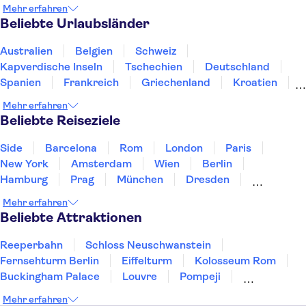
Mehr erfahren
Beliebte Urlaubsländer
Australien
Belgien
Schweiz
Kapverdische Inseln
Tschechien
Deutschland
Spanien
Frankreich
Griechenland
Kroatien
Irland
Island
Italien
Japan
Luxemburg
Mehr erfahren
Norwegen
Polen
Portugal
Schweden
Beliebte Reiseziele
Side
Barcelona
Rom
London
Paris
New York
Amsterdam
Wien
Berlin
Hamburg
Prag
München
Dresden
San Francisco
Miami
Leipzig
Stuttgart
Mehr erfahren
Heidelberg
Bremen
Hannover
Beliebte Attraktionen
Reeperbahn
Schloss Neuschwanstein
Fernsehturm Berlin
Eiffelturm
Kolosseum Rom
Buckingham Palace
Louvre
Pompeji
Petersdom
Sagrada Familia
Tower of London
Mehr erfahren