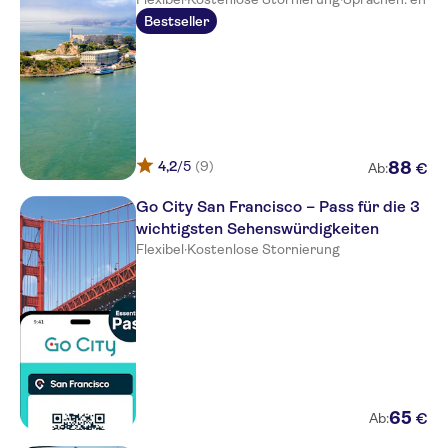
Bestseller
4,2
/5
(9)
88
€
Ab:
Go City San Francisco – Pass für die 3
wichtigsten Sehenswürdigkeiten
Flexibel
·
Kostenlose Stornierung
65
€
Ab: