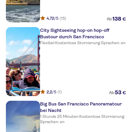
4,72
/5
(15)
138
€
Ab:
City Sightseeing hop-on hop-off
Bustour durch San Francisco
Flexibel
·
Kostenlose Stornierung
·
Sprachen: en
2,2
/5
(1)
53
€
Ab:
Big Bus San Francisco Panoramatour
bei Nacht
1 Stunde 25 Minuten
·
Kostenlose Stornierung
·
Sprachen: en