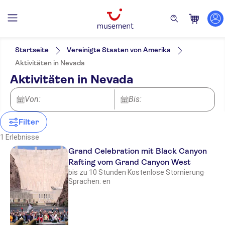
Filter
Preis (pro Person)
Hoteltransfer
Ticketoptionen
Startseite
Vereinigte Staaten von Amerika
Kostenloser Rücktritt
Kategorien
Min.
€
Max.
€
Aktivitäten in Nevada
Sofortbestätigung
Aktivitäten
NO-PICKUP
Sprache
Aktivitäten in Nevada
Englisch
Aktivitäten in der Luft
Helikopterflug
Von:
Bis:
Filter
1 Erlebnisse
Grand Celebration mit Black Canyon
Rafting vom Grand Canyon West
bis zu 10 Stunden
·
Kostenlose Stornierung
·
Sprachen: en