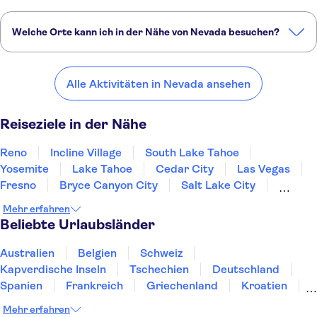
Welche Orte kann ich in der Nähe von Nevada besuchen?
Hier sind einige unserer Lieblingsorte in der Nähe von Nevada:
Reno
Incline Village
South Lake Tahoe
Yosemite
Lake Tahoe
Alle Aktivitäten in Nevada ansehen
Reiseziele in der Nähe
Reno
Incline Village
South Lake Tahoe
Yosemite
Lake Tahoe
Cedar City
Las Vegas
Fresno
Bryce Canyon City
Salt Lake City
Sacramento
Napa
San Jose, California
Page
Mehr erfahren
Bend
Beliebte Urlaubsländer
Australien
Belgien
Schweiz
Kapverdische Inseln
Tschechien
Deutschland
Spanien
Frankreich
Griechenland
Kroatien
Irland
Island
Italien
Japan
Luxemburg
Mehr erfahren