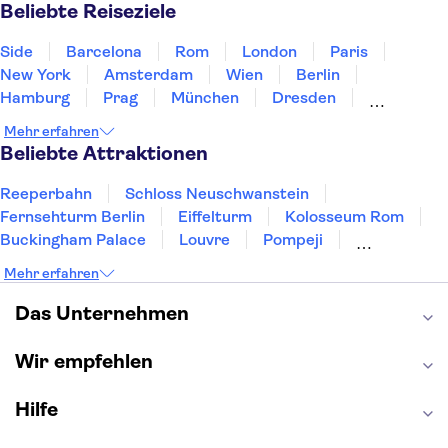
Norwegen
Polen
Portugal
Schweden
Beliebte Reiseziele
Side
Barcelona
Rom
London
Paris
New York
Amsterdam
Wien
Berlin
Hamburg
Prag
München
Dresden
San Francisco
Miami
Leipzig
Stuttgart
Mehr erfahren
Heidelberg
Bremen
Hannover
Beliebte Attraktionen
Reeperbahn
Schloss Neuschwanstein
Fernsehturm Berlin
Eiffelturm
Kolosseum Rom
Buckingham Palace
Louvre
Pompeji
Petersdom
Sagrada Familia
Tower of London
Mehr erfahren
Moulin Rouge
Burj Khalifa
Keukenhof
London Eye
Elbphilharmonie
Alhambra
Das Unternehmen
Efteling
St Pauli
Wir empfehlen
Hilfe