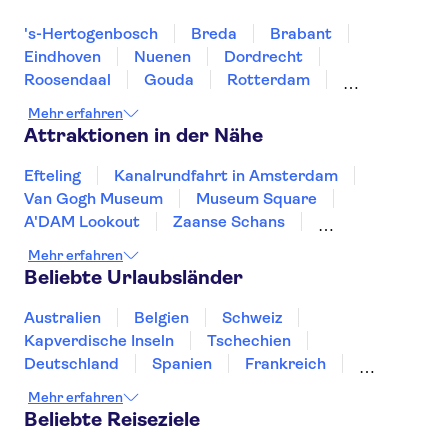
's-Hertogenbosch
Breda
Brabant
Eindhoven
Nuenen
Dordrecht
Roosendaal
Gouda
Rotterdam
Nijmegen
Amersfoort
Delft
Utrecht
Mehr erfahren
Venlo
Attraktionen in der Nähe
Efteling
Kanalrundfahrt in Amsterdam
Van Gogh Museum
Museum Square
A'DAM Lookout
Zaanse Schans
Keukenhof
Anne Frank
Mehr erfahren
Kaag Lakes boat cruises
Beliebte Urlaubsländer
Royal Palace of Amsterdam
Dam Square
Rijksmuseum
Slagharen
Markthal
Australien
Belgien
Schweiz
De Wallen
Kapverdische Inseln
Tschechien
Deutschland
Spanien
Frankreich
Griechenland
Kroatien
Irland
Island
Mehr erfahren
Italien
Japan
Luxemburg
Norwegen
Beliebte Reiseziele
Polen
Portugal
Schweden