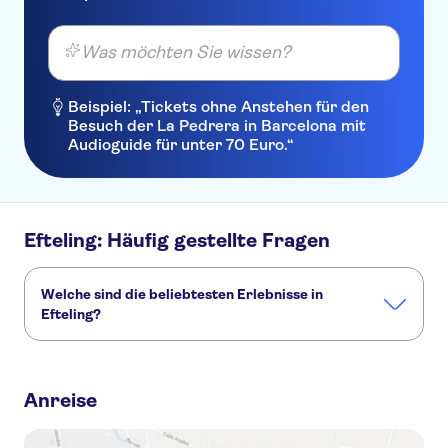
Was möchten Sie wissen?
Beispiel: „Tickets ohne Anstehen für den
Besuch der La Pedrera in Barcelona mit
Audioguide für unter 70 Euro.“
Efteling: Häufig gestellte Fragen
Welche sind die beliebtesten Erlebnisse in
Efteling?
Dies sind die beliebtesten Aktivitäten in Efteling:
Tagesausflug von Amsterdam zum Vergnügungspark Efteling
Anreise
Eintrittskarte für den Madurodam mit Skip-the-line-Funktion
Efteling Themenpark-Resort – 1-Tages-Eintrittskarte