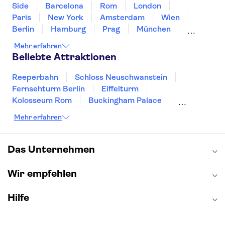
Side
Barcelona
Rom
London
Paris
New York
Amsterdam
Wien
Berlin
Hamburg
Prag
München
Dresden
San Francisco
Miami
Leipzig
Mehr erfahren
Stuttgart
Heidelberg
Bremen
Hannover
Beliebte Attraktionen
Reeperbahn
Schloss Neuschwanstein
Fernsehturm Berlin
Eiffelturm
Kolosseum Rom
Buckingham Palace
Louvre
Pompeji
Petersdom
Mehr erfahren
Sagrada Familia
Tower of London
Moulin Rouge
Burj Khalifa
Keukenhof
London Eye
Elbphilharmonie
Alhambra
Das Unternehmen
Efteling
St Pauli
Wir empfehlen
Hilfe