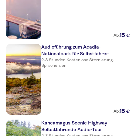
15
€
Ab:
Audioführung zum Acadia-
Nationalpark für Selbstfahrer
2-3 Stunden
·
Kostenlose Stornierung
·
Sprachen: en
15
€
Ab:
Kancamagus Scenic Highway
Selbstfahrende Audio-Tour
2-3 Stunden
·
Kostenlose Stornierung
·