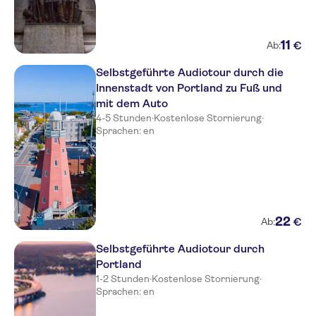
11
€
Ab:
Selbstgeführte Audiotour durch die
Innenstadt von Portland zu Fuß und
mit dem Auto
4-5 Stunden
·
Kostenlose Stornierung
·
Sprachen: en
22
€
Ab:
Selbstgeführte Audiotour durch
Portland
1-2 Stunden
·
Kostenlose Stornierung
·
Sprachen: en