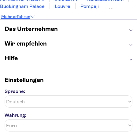
Buckingham Palace
Louvre
Pompeji
Petersdom
Sagrada Familia
Tower of London
Mehr erfahren
Moulin Rouge
Burj Khalifa
Keukenhof
London Eye
Elbphilharmonie
Alhambra
Das Unternehmen
Efteling
St Pauli
Wir empfehlen
Hilfe
Einstellungen
Sprache:
Währung: