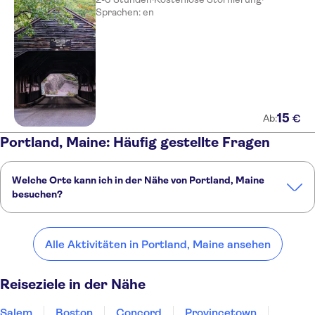
Sprachen: en
15
€
Ab:
Portland, Maine: Häufig gestellte Fragen
Welche Orte kann ich in der Nähe von Portland, Maine
besuchen?
Hier sind einige unserer Lieblingsorte in der Nähe von Portland,
Maine:
Alle Aktivitäten in Portland, Maine ansehen
Salem
Boston
Concord
Provincetown
Bar Harbor
Reiseziele in der Nähe
Salem
Boston
Concord
Provincetown