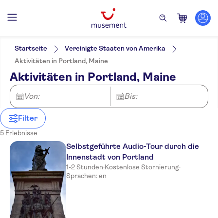
Filter
Preis (pro Person)
Hoteltransfer
Ticketoptionen
Startseite
Vereinigte Staaten von Amerika
Digitale Buchungsbestätigung
Kategorien
Min.
€
Max.
€
Aktivitäten in Portland, Maine
Kostenloser Rücktritt
Ausflüge und Tagestouren
NO-PICKUP
Sprache
Aktivitäten in Portland, Maine
Sofortbestätigung
Englisch
Kultur & Geschichte
Aktivitäten
Führung mit Audioguide
Must-Sees
Sightseeing &
Attraktionen und Führungen
Von:
In freier Natur
Bis:
Traditionen
Natur
Stadt
Filter
5 Erlebnisse
Selbstgeführte Audio-Tour durch die
Innenstadt von Portland
1-2 Stunden
·
Kostenlose Stornierung
·
Sprachen: en