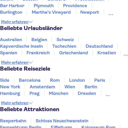
Bar Harbor
Plymouth
Providence
Burlington
Martha's Vineyard
Newport
Albany
New York
East Rutherford
Newark
Mehr erfahren
Brooklyn
Beliebte Urlaubsländer
Australien
Belgien
Schweiz
Kapverdische Inseln
Tschechien
Deutschland
Spanien
Frankreich
Griechenland
Kroatien
Irland
Island
Italien
Japan
Luxemburg
Mehr erfahren
Norwegen
Polen
Portugal
Schweden
Beliebte Reiseziele
Side
Barcelona
Rom
London
Paris
New York
Amsterdam
Wien
Berlin
Hamburg
Prag
München
Dresden
San Francisco
Miami
Leipzig
Stuttgart
Mehr erfahren
Heidelberg
Bremen
Hannover
Beliebte Attraktionen
Reeperbahn
Schloss Neuschwanstein
Fernsehturm Berlin
Eiffelturm
Kolosseum Rom