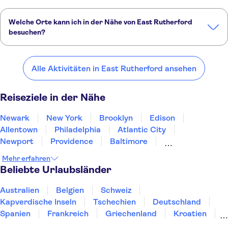
Welche Orte kann ich in der Nähe von East Rutherford
besuchen?
Hier sind einige unserer Lieblingsorte in der Nähe von East
Rutherford:
Alle Aktivitäten in East Rutherford ansehen
Newark
New York
Brooklyn
Edison
Allentown
Reiseziele in der Nähe
Newark
New York
Brooklyn
Edison
Allentown
Philadelphia
Atlantic City
Newport
Providence
Baltimore
Martha's Vineyard
Annapolis
Gettysburg
Mehr erfahren
New Jersey
Concord
Beliebte Urlaubsländer
Australien
Belgien
Schweiz
Kapverdische Inseln
Tschechien
Deutschland
Spanien
Frankreich
Griechenland
Kroatien
Irland
Island
Italien
Japan
Luxemburg