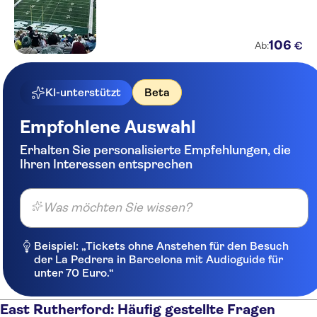
106
€
Ab:
KI-unterstützt
Beta
Empfohlene Auswahl
Erhalten Sie personalisierte Empfehlungen, die
Ihren Interessen entsprechen
Was möchten Sie wissen?
Beispiel: „Tickets ohne Anstehen für den Besuch
der La Pedrera in Barcelona mit Audioguide für
unter 70 Euro.“
East Rutherford: Häufig gestellte Fragen