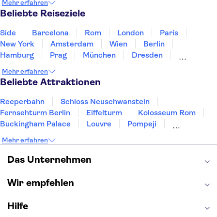
Mehr erfahren
Norwegen
Polen
Portugal
Schweden
Beliebte Reiseziele
Side
Barcelona
Rom
London
Paris
New York
Amsterdam
Wien
Berlin
Hamburg
Prag
München
Dresden
San Francisco
Miami
Leipzig
Stuttgart
Mehr erfahren
Heidelberg
Bremen
Hannover
Beliebte Attraktionen
Reeperbahn
Schloss Neuschwanstein
Fernsehturm Berlin
Eiffelturm
Kolosseum Rom
Buckingham Palace
Louvre
Pompeji
Petersdom
Sagrada Familia
Tower of London
Mehr erfahren
Moulin Rouge
Burj Khalifa
Keukenhof
London Eye
Elbphilharmonie
Alhambra
Das Unternehmen
Efteling
St Pauli
Wir empfehlen
Hilfe