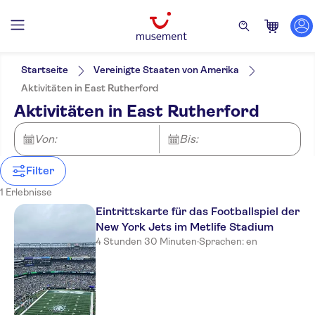
Filter
Preis (pro Person)
Hoteltransfer
Ticketoptionen
Startseite
Vereinigte Staaten von Amerika
Eintritte inbegriffen
Kategorien
Min.
€
Max.
€
Aktivitäten in East Rutherford
Digitale Buchungsbestätigung
Tickets und Events
NO-PICKUP
Sprache
Aktivitäten in East Rutherford
Sofortbestätigung
Sport
Englisch
Ohne Anstehen
Von:
Bis:
Filter
1 Erlebnisse
Eintrittskarte für das Footballspiel der
New York Jets im Metlife Stadium
4 Stunden 30 Minuten
·
Sprachen: en