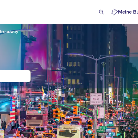
Meine B
Broadway
n, Eintritt und Tickets für Broadway
ckets und Events
Attraktionen und Führungen