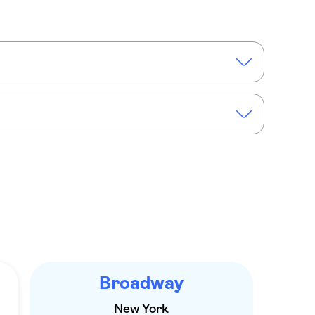
ural History
Intrepid Sea, Air & Space Museum
Das Musical
Broadway-Tickets für Wicked
Broadway
New York