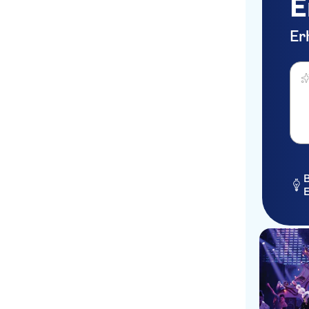
E
Er
Was 
B
E