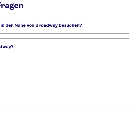
Fragen
h in der Nähe von Broadway besuchen?
e Sie nicht verpassen sollten:
er Top of the Rock
Circle Line Sightseeing Cruises
American Museum of Nat
oadway?
 für Aladdin
Broadway-Tickets für MJ
Broadway-Tickets für Moulin Rouge! 