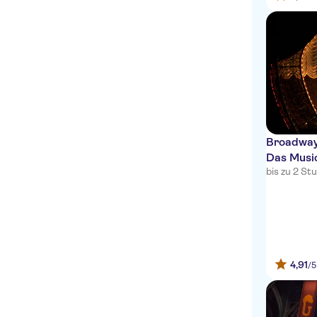
Broadway-
Das Musi
bis zu 2 S
4,91
/5