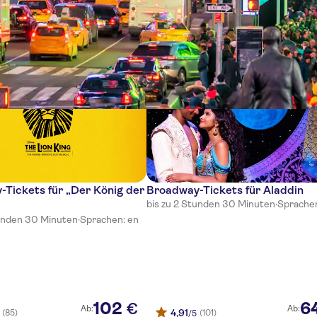
sse
Tickets für „Der König der
Broadway-Tickets für Aladdin
bis zu 2 Stunden 30 Minuten
·
Sprachen
tunden 30 Minuten
·
Sprachen: en
102
6
€
Ab:
Ab:
4,91
(85)
(101)
/5