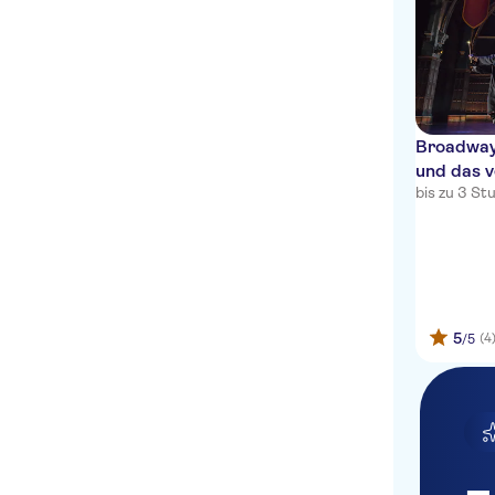
Broadway-
und das 
bis zu 3 S
5
(4
/5