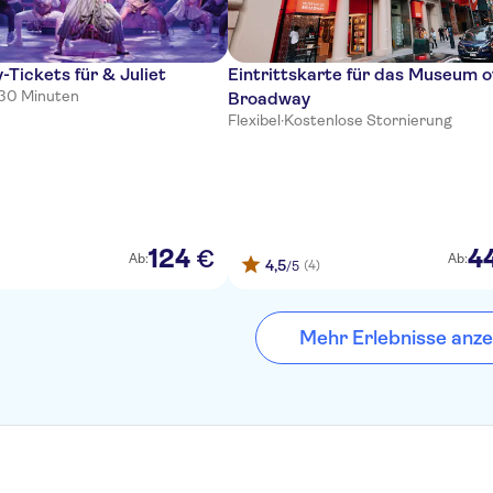
Tickets für & Juliet
Eintrittskarte für das Museum o
 30 Minuten
Broadway
Flexibel
·
Kostenlose Stornierung
124
4
€
Ab:
Ab:
4,5
(4)
/5
Mehr Erlebnisse anze