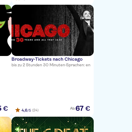
Broadway-Tickets nach Chicago
bis zu 2 Stunden 30 Minuten
·
Sprachen: en
5
67
€
€
Ab:
4,6
(24)
/5