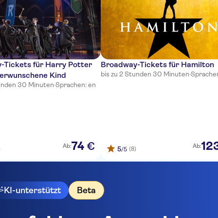
Tickets für Harry Potter
Broadway-Tickets für Hamilton
bis zu 2 Stunden 30 Minuten
·
Sprachen
verwunschene Kind
tunden 30 Minuten
·
Sprachen: en
74
12
€
Ab:
Ab:
5
)
(8)
/5
KI-unterstützt
Beta