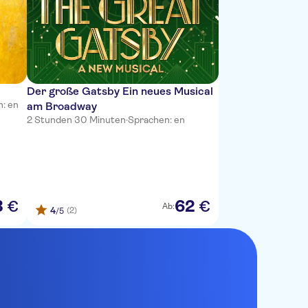
Der große Gatsby Ein neues Musical
: en
am Broadway
2 Stunden 30 Minuten
·
Sprachen: en
3
62
€
€
Ab:
4
(2)
/5