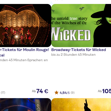
Tickets für Moulin Rouge!
Broadway-Tickets für Wicked
bis zu 2 Stunden 45 Minuten
cal
tunden 45 Minuten
·
Sprachen: en
74
10
€
Ab:
Ab:
4,84
(17)
(9)
/5