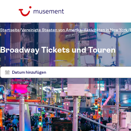
Startseite
/
Vereinigte Staaten von Amerika
/
Aktivitäten in New York
/
Broadway Tickets und Touren
Datum hinzufügen
Preis (pro Person)
Toure
Hoteltransfer
Ticketoptionen
Sofortbestätigung
Kategorien
€
€
Ti
Min.
Max.
Digitale
Sprache
Tickets und Events
NO-PICKUP
Buchungsbestätigung