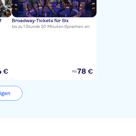
f
Broadway-Tickets für Six
bis zu 1 Stunde 20 Minuten
·
Sprachen: en
4
78
€
€
Ab:
igen