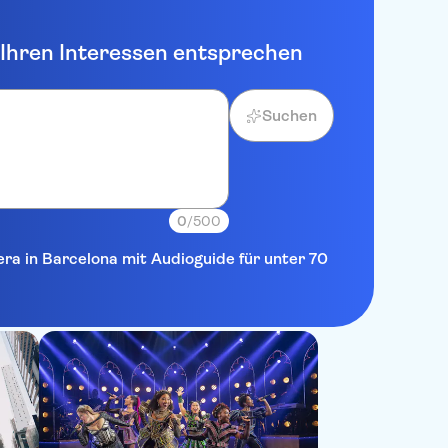
e Ihren Interessen entsprechen
Suchen
0
/500
era in Barcelona mit Audioguide für unter 70