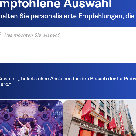
mpfohlene Auswahl
halten Sie personalisierte Empfehlungen, di
möchten Sie wissen?
eispiel: „Tickets ohne Anstehen für den Besuch der La Pedr
uro.“