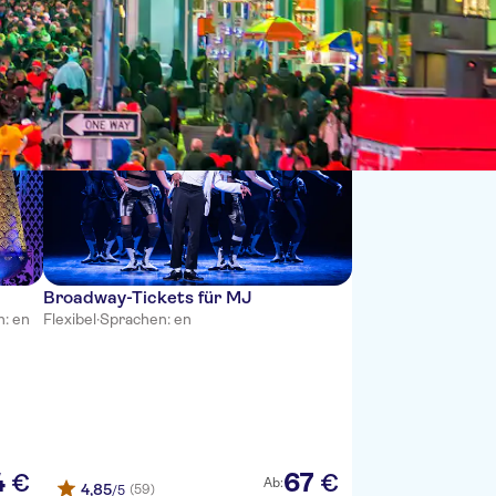
Sortieren nach:
Broadway-Tickets für MJ
: en
Flexibel
·
Sprachen: en
4
67
€
€
Ab:
4,85
(59)
/5