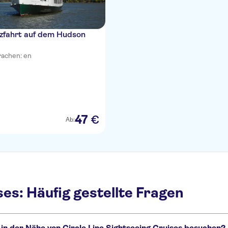
zfahrt auf dem Hudson
achen: en
47
€
Ab:
ses: Häufig gestellte Fragen
in der Nähe von Circle Line Sightseeing Cruises besuchen?