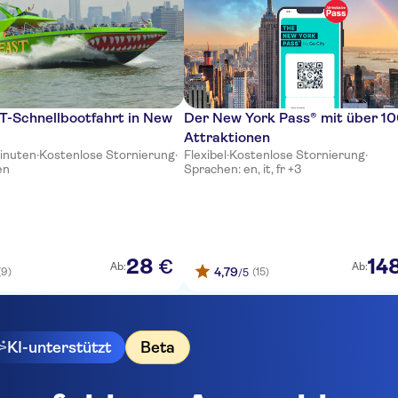
T-Schnellbootfahrt in New
Der New York Pass® mit über 1
Attraktionen
Minuten
·
Kostenlose Stornierung
·
Flexibel
·
Kostenlose Stornierung
·
en
Sprachen: en, it, fr +3
28
14
€
Ab:
Ab:
4,79
(9)
(15)
/5
KI-unterstützt
Beta