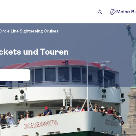
Meine B
Circle Line Sightseeing Cruises
ickets und Touren
, Eintritt und Tickets für Circle Line
tivitäten
Attraktionen und Führungen
Ausflüge und Ta