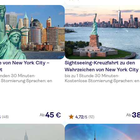
 von New York City –
Sightseeing-Kreuzfahrt zu den
rt
Wahrzeichen von New York City
tunden 30 Minuten
·
bis zu 1 Stunde 30 Minuten
·
Reiseleiter
 Stornierung
·
Sprachen: en
Kostenlose Stornierung
·
Sprachen: en
45
3
€
Ab:
Ab:
4,72
(48)
(12)
5
/5