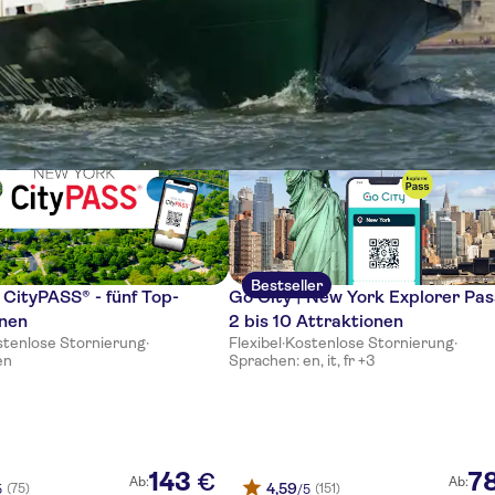
se
Bestseller
CityPASS® - fünf Top-
Go City | New York Explorer Pas
onen
2 bis 10 Attraktionen
stenlose Stornierung
·
Flexibel
·
Kostenlose Stornierung
·
en
Sprachen: en, it, fr +3
143
7
€
Ab:
Ab:
4,59
(75)
(151)
5
/5