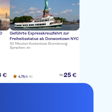
00
Geführte Expresskreuzfahrt zur
Freiheitsstatue ab Donwontown NYC
50 Minuten
·
Kostenlose Stornierung
·
Sprachen: en
8
25
€
€
Ab:
4,75
(4)
/5