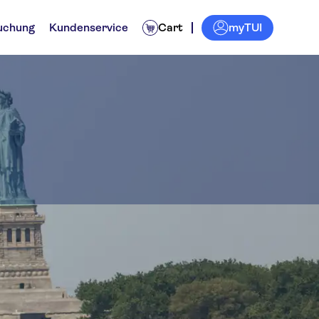
myTUI
uchung
Kundenservice
Cart
 Sightseeing Cruises
gestouren