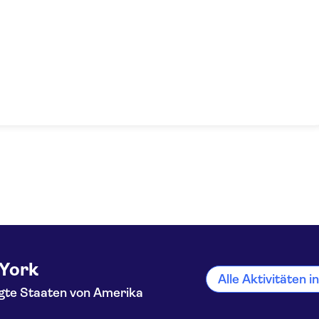
York
Alle Aktivitäten 
igte Staaten von Amerika