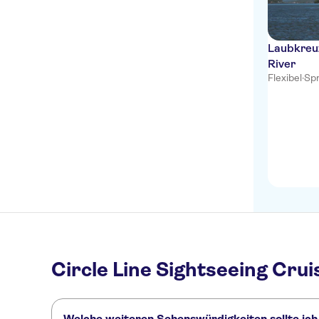
Laubkreu
River
Flexibel
·
Spr
Circle Line Sightseeing Crui
Welche weiteren Sehenswürdigkeiten sollte ich 