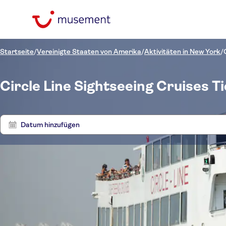
Startseite
/
Vereinigte Staaten von Amerika
/
Aktivitäten in New York
/
Circle Line Sightseeing Cruises T
Datum hinzufügen
Preis (pro Person)
Touren
Hoteltransfer
Ticketoptionen
Sofortbestätigung
Kategorien
€
€
Ak
Min.
Max.
Kostenloser Rücktritt
Sprache
Aktivitäten
NO-PICKUP