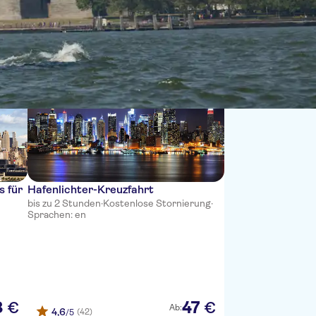
Sortieren nach:
s für
Hafenlichter-Kreuzfahrt
bis zu 2 Stunden
·
Kostenlose Stornierung
·
Sprachen: en
8
47
€
€
Ab:
4,6
(42)
/5