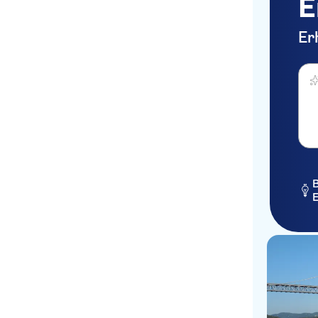
E
Er
Was 
B
E