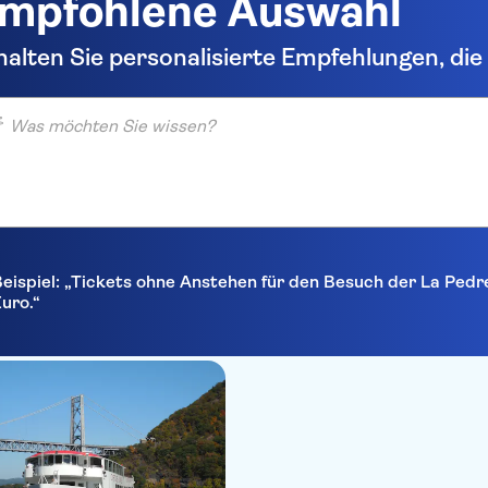
mpfohlene Auswahl
halten Sie personalisierte Empfehlungen, di
möchten Sie wissen?
eispiel: „Tickets ohne Anstehen für den Besuch der La Pedr
uro.“