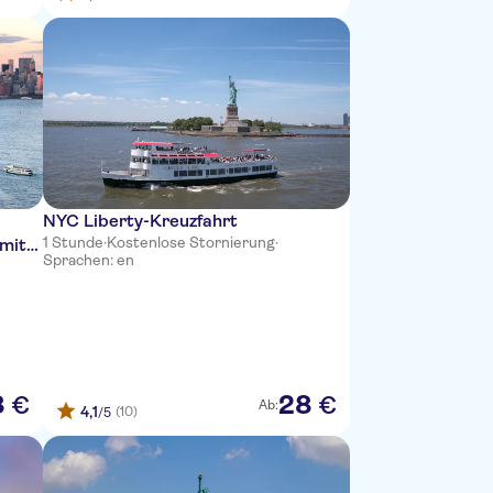
NYC Liberty-Kreuzfahrt
1 Stunde
·
Kostenlose Stornierung
·
 mit
Sprachen: en
8
28
€
€
Ab:
4,1
(10)
/5