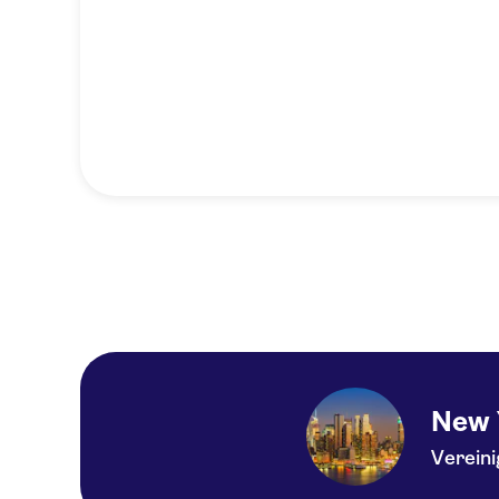
New 
Verein