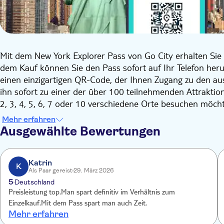
Mit dem New York Explorer Pass von Go City erhalten Sie 
dem Kauf können Sie den Pass sofort auf Ihr Telefon her
einen einzigartigen QR-Code, der Ihnen Zugang zu den a
ihn sofort zu einer der über 100 teilnehmenden Attrakti
2, 3, 4, 5, 6, 7 oder 10 verschiedene Orte besuchen möch
Möchten Sie das Empire State Building besteigen oder d
Mehr erfahren
Richtige für Sie!
Ausgewählte Bewertungen
Jeder Pass beinhaltet den kostenlosen Zugang zur Go Cit
Karte und der Liste der Attraktionen nachsehen, wo Sie
Einlass überprüfen oder bei Bedarf im Voraus reservieren
Katrin
K
Als Paar gereist
29. März 2026
Der Explorer Pass von Go City ist die beste Option, um G
5
Deutschland
bieten hat.
Preisleistung top.Man spart definitiv im Verhältnis zum
Einige der Attraktionen, die Sie mit Ihrem Pass besuchen 
Einzelkauf.Mit dem Pass spart man auch Zeit.
Mehr erfahren
Empire State Building