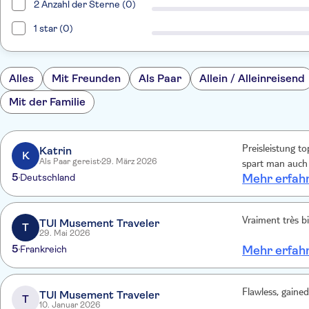
2 Anzahl der Sterne (0)
1 star (0)
Alles
Mit Freunden
Als Paar
Allein / Alleinreisend
Mit der Familie
Katrin
Preisleistung t
K
Als Paar gereist
29. März 2026
spart man auch 
5
Deutschland
Mehr erfah
Vraiment très bi
TUI Musement Traveler
T
29. Mai 2026
5
Frankreich
Mehr erfah
Flawless, gaine
TUI Musement Traveler
T
10. Januar 2026