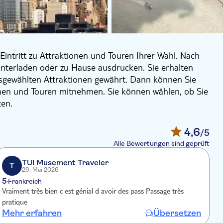
Eintritt zu Attraktionen und Touren Ihrer Wahl. Nach
unterladen oder zu Hause ausdrucken. Sie erhalten
usgewählten Attraktionen gewährt. Dann können Sie
onen und Touren mitnehmen. Sie können wählen, ob Sie
ten.
as One World Observatory betreten? Wir haben das
4,6
/5
y-App. Es ist einfach und bequem: Sie können auf der
Alle Bewertungen sind geprüft
 als Nächstes hingehen möchten, die Anweisungen zum
 und Ihren Pass von Ihrem Mobilgerät aus vorzeigen.
TUI Musement Traveler
T
29. Mai 2026
eld zu sparen und das Beste zu sehen, was NY zu
5
Frankreich
Vraiment très bien c est génial d avoir des pass Passage très
F
können, sind:
pratique
Mehr erfahren
Übersetzen
M