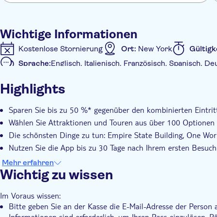
9/11 Gedenkstätte und Museum
Edge
Freiheitsstatue und Ellis Island Ferry
Wichtige Informationen
Top of the Rock Sternwarte
Kostenlose Stornierung
Ort:
New York
Gültigk
One World Observatorium
Sprache:
Englisch, Italienisch, Französisch, Spanisch, D
Big Bus 2-Tage Downtown & Uptown Hop-on Hop-of
Zusätzliche Informationen
Amerikanisches Museum für Naturgeschichte
Highlights
Madame Tussauds Eintritt + MARVEL Universe 4D
Sofortbestätigung
Eintritte inbegriffen
Digital
Liberty-Kreuzfahrt: Circle Line Sightseeing Kreuzfahr
Sparen Sie bis zu 50 %* gegenüber den kombinierten Eintritt
Central Park Fahrradverleih für einen ganzen Tag vo
Wählen Sie Attraktionen und Touren aus über 100 Optionen
Mercer Labs - Museum für Kunst und Technologie
Die schönsten Dinge zu tun: Empire State Building, One Wo
Museum für Moderne Kunst (MoMA)
Nutzen Sie die App bis zu 30 Tage nach Ihrem ersten Besuch 
Intrepid-Museum
Guggenheim-Museum
Laden Sie die kostenlose App herunter, um Ihre Reiseroute
Mehr erfahren
Wichtig zu wissen
... und viele mehr! Das aktuelle Programm finden Sie in 
Im Voraus wissen:
Bitte geben Sie an der Kasse die E-Mail-Adresse der Person 
Informationen sind erforderlich, um Ihren Pass einzulösen. 