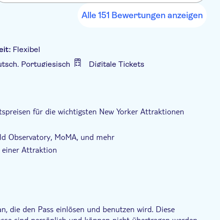
Alle 151 Bewertungen anzeigen
eit:
Flexibel
eutsch, Portugiesisch
Digitale Tickets
f Tour
e Buchungsbestätigung
ten
spreisen für die wichtigsten New Yorker Attraktionen
n Unlimited Biking
rld Observatory, MoMA, und mehr
einer Attraktion
 zu planen und bei Bedarf Reservierungen vorzunehmen
unserem
Tourguide
.
an, die den Pass einlösen und benutzen wird. Diese
Pässe sind persönlich und können nicht übertragen werden.