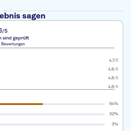
lebnis sagen
6
/5
 sind geprüft
1 Bewertungen
4,7
/5
4,8
/5
4,8
/5
4,8
/5
64%
32%
3%