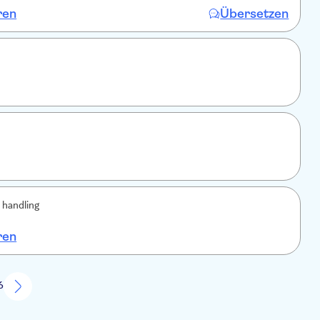
ren
Übersetzen
 handling
ren
6