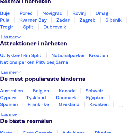
Resmål i närheten
Buje
Poreč
Novigrad
Rovinj
Umag
Pula
Kvarner Bay
Zadar
Zagreb
Sibenik
Trogir
Split
Dubrovnik
Läs mer
Attraktioner i närheten
Utflykter från Split
Nationalparker i Kroatien
Nationalparken Plitvicesjöarna
Läs mer
De mest populäraste länderna
Australien
Belgien
Kanada
Schweiz
Cypern
Tyskland
Danmark
Egypten
Spanien
Frankrike
Grekland
Kroatien
Irland
Island
Italien
Norge
Polen
Läs mer
Sverige
Thailand
Turkiet
De bästa resmålen
Kreta
Gran Canaria
Ayia Napa
Rhodos