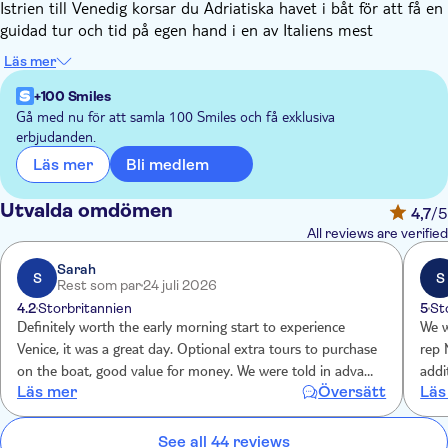
Istrien till Venedig korsar du Adriatiska havet i båt för att få en
guidad tur och tid på egen hand i en av Italiens mest
romantiska städer.
Läs mer
Du anländer med stil till San Basilio-piren, mitt i hjärtat av
Venedig, för att påbörja din upptäcktsfärd i ”La Serenissima”.
+100 Smiles
När du vandrar genom denna mytomspunna stad har du gott
Gå med nu för att samla 100 Smiles och få exklusiva
erbjudanden.
om tid att upptäcka några av stadens höjdpunkter. Missa inte
den legendariska Markusplatsen – en piazza som domineras av
Bli medlem
Läs mer
den vackra bysantinska Markuskyrkan och dess klocktorn.
Här kan du hoppa i en gondol och ta en tur längs kanalerna,
Utvalda omdömen
4,7
/5
äta italienska specialiteter på klassiska matställen eller bara
All reviews are verified
strosa omkring och insupa atmosfären. Du tar dig själv till
hamnen för att lämna Venedig tidigt på kvällen och återvända
Sarah
S
S
Rest som par
24 juli 2026
till Kroatien efter att ha sett en av Italiens främsta städer.
4.2
Storbritannien
5
St
Definitely worth the early morning start to experience
We w
Venice, it was a great day. Optional extra tours to purchase
rep 
on the boat, good value for money. We were told in advance
addi
Läs mer
Översätt
Läs
these were cash only, although not sure why it’s not possible
info
to pay with card. Also it was not possible to buy drinks and
addi
snacks on the boat. Again why? 4 hours on a boat with not
See all 44 reviews