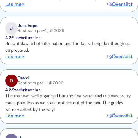
Läs mer
Översätt
recommend taking the additional services especially the transfers to
& from Venice.
Julie hope
J
Rest som par
4 juli 2026
4.2
Storbritannien
Brilliant day, full of information and fun facts. Long day though so
be prepared.
Läs mer
Översätt
David
D
Rest som par
1 juli 2026
4.2
Storbritannien
The tour was well organised but the final water taxi trip was pretty
much pointless as we could not see out of the taxi. The guides
were excellent by the way!
Läs mer
Översätt
Fi