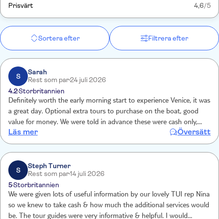
Prisvärt
4,6
/5
Sortera efter
Filtrera efter
Sarah
S
Rest som par
24 juli 2026
4.2
Storbritannien
Definitely worth the early morning start to experience Venice, it was
a great day. Optional extra tours to purchase on the boat, good
value for money. We were told in advance these were cash only,
Läs mer
Översätt
although not sure why it’s not possible to pay with card. Also it was
not possible to buy drinks and snacks on the boat. Again why? 4
hours on a boat with not being able purchase food and drink is
quite poor.
Steph Turner
S
Rest som par
14 juli 2026
5
Storbritannien
We were given lots of useful information by our lovely TUI rep Nina
so we knew to take cash & how much the additional services would
be. The tour guides were very informative & helpful. I would