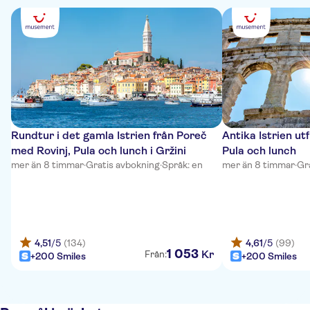
Rundtur i det gamla Istrien från Poreč
Antika Istrien utf
med Rovinj, Pula och lunch i Gržini
Pula och lunch
mer än 8 timmar
·
Gratis avbokning
·
Språk: en
mer än 8 timmar
·
Gr
4,51
/5
(134)
4,61
/5
(99)
1
053
Kr
Från:
+200 Smiles
+200 Smiles