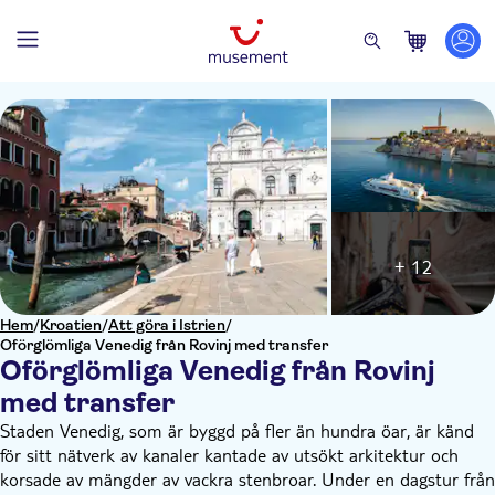
+ 12
Hem
/
Kroatien
/
Att göra i Istrien
/
Oförglömliga Venedig från Rovinj med transfer
Oförglömliga Venedig från Rovinj
med transfer
Staden Venedig, som är byggd på fler än hundra öar, är känd
för sitt nätverk av kanaler kantade av utsökt arkitektur och
korsade av mängder av vackra stenbroar. Under en dagstur från