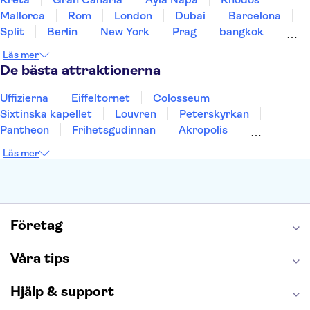
Mallorca
Rom
London
Dubai
Barcelona
Split
Berlin
New York
Prag
bangkok
Stockholm
Gdansk
Oslo
Helsingfors
Läs mer
Uppsala
Helsingborg
De bästa attraktionerna
Uffizierna
Eiffeltornet
Colosseum
Sixtinska kapellet
Louvren
Peterskyrkan
Pantheon
Frihetsgudinnan
Akropolis
Empire State Building
Moulin Rouge
Läs mer
Burj Khalifa
Keukenhof
Alcatraz
Saltgruvan i Wieliczka
Alhambra
Caminito del Rey
Madame Tussauds London
London Dungeon
Tivoli
Företag
Våra tips
Hjälp & support