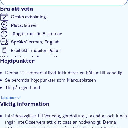
being able purchase food and drink is quite poor.
Bra att veta
Gratis avbokning
Plats:
Istrien
Längd::
mer än 8 timmar
Språk:
German, English
E-biljett i mobilen gäller
Ytterligare information
Höjdpunkter
Omedelbar bekräftelse
Denna 12-timmarsutflykt inkluderar en båttur till Venedig
Elektronisk biljett
Se berömda höjdpunkter som Markusplatsen
Transport från hotellet
Tid på egen hand
Läs mer
Viktig information
Inträdesavgifter till Venedig, gondolturer, taxibåtar och lunch
ingår inte.Observera att ditt pass är nödvändigt. Denna