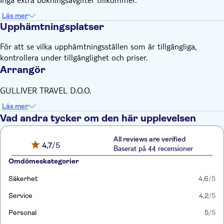
debiteras 50 % av biljettprisetMellan 2 och 14 dagar före
Läs mer
avgång – du debiteras 20 % av biljettprisetMer än 14 dagar
Upphämtningsplatser
före avgång – du får full återbetalning
Denna upplevelsen följer inte våra allmänna
För att se vilka upphämtningsställen som är tillgängliga,
avbokningsregler. Om du vill avboka, måste du göra det
kontrollera under tillgänglighet och priser.
minst 48 timmar i förväg för att få en full återbetalning.
Arrangör
GULLIVER TRAVEL D.O.O.
Läs mer
Vad andra tycker om den här upplevelsen
All reviews are verified
4,7
/5
Baserat på 44 recensioner
Omdömeskategorier
Säkerhet
4,6
/5
Service
4,2
/5
Personal
5
/5