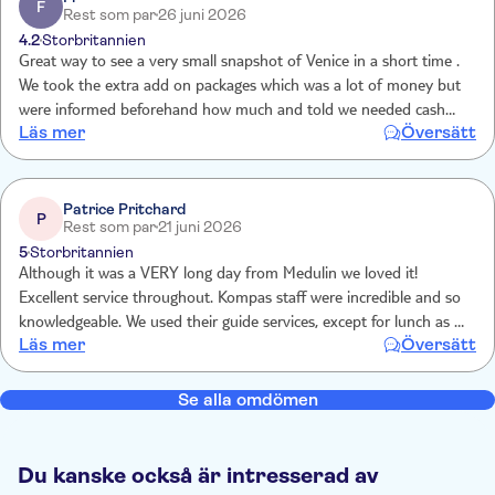
F
Rest som par
26 juni 2026
4.2
Storbritannien
Great way to see a very small snapshot of Venice in a short time .
We took the extra add on packages which was a lot of money but
were informed beforehand how much and told we needed cash
Läs mer
Översätt
which was good as normally we don’t ! You could do it cheaper but
this schedule meant we used our time efficiently . Guides were very
good .
Patrice Pritchard
P
Rest som par
21 juni 2026
5
Storbritannien
Although it was a VERY long day from Medulin we loved it!
Excellent service throughout. Kompas staff were incredible and so
knowledgeable. We used their guide services, except for lunch as we
Läs mer
Översätt
wanted to do our own thing. You should let customers know that
they only accept cash for guide services. (€115 pp) We loved Venice
and have ticked it off the bucket list.
Se alla omdömen
Du kanske också är intresserad av