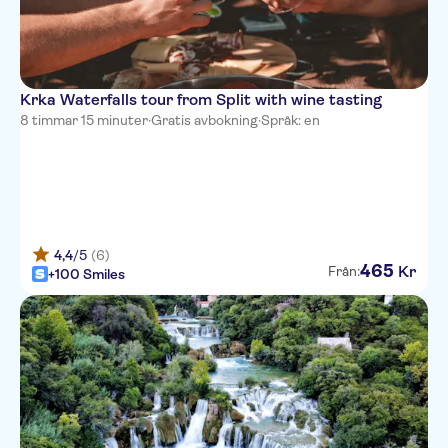
Jupiter Heritage Hotel
Villa Split Heritage Hotel
Marmont Hotel Heritage
Krka Waterfalls tour from Split with wine tasting
Cora Hotel
8 timmar 15 minuter
·
Gratis avbokning
·
Språk: en
Hotel Kastel 1700
Deluxe Collection Hotel Kastel
AML Apartments
4,4
/5
(6)
465
Time Boutique Hotel
Kr
Från:
+100 Smiles
Hotel Globo
Hotel Vestibul Palace
Hotel Rose
Judita Palace Heritage Hotel