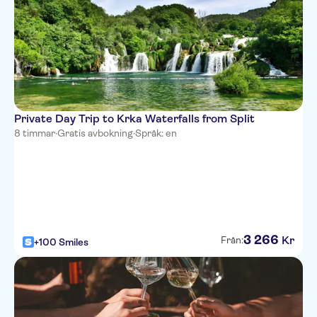
Hostel Dujam
Residence Stine
Heritage Hotel Santa Lucia
Sweet Dreams
Accommodations & Hostel
Private Day Trip to Krka Waterfalls from Split
Palace Apartments Martinj Split
8 timmar
·
Gratis avbokning
·
Språk: en
Heritage Hotel Antique Split
Punta Hotel Split
Vila Nepos Hotel
3
266
Port of Split (Luka d.d.)
Kr
Från:
+100 Smiles
Hotel President Split
Split Apartments - Peric Hotel