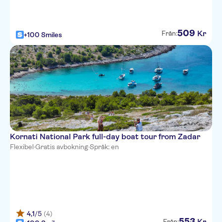
509
Kr
Från:
+100 Smiles
Kornati National Park full-day boat tour from Zadar
Flexibel
·
Gratis avbokning
·
Språk: en
4,1
/5
(4)
553
Kr
Från: