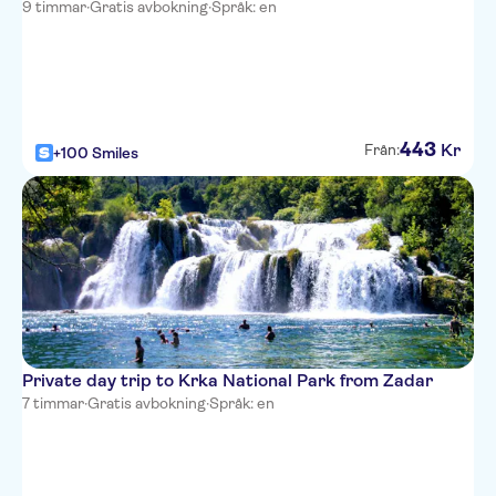
9 timmar
·
Gratis avbokning
·
Språk: en
Apartman Hotel Paradiso
Atrium Hotel
Hotel Consul
443
Kr
Från:
+100 Smiles
Hotel Peristil
Divota Apartment Hotel
Piazza Heritage Hotel
Emperor's Suites
Piazza Heritage Hotel
Private day trip to Krka National Park from Zadar
7 timmar
·
Gratis avbokning
·
Språk: en