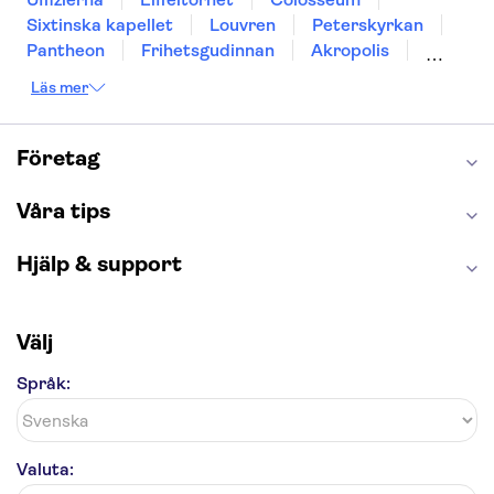
Sixtinska kapellet
Louvren
Peterskyrkan
Pantheon
Frihetsgudinnan
Akropolis
Empire State Building
Moulin Rouge
Läs mer
Burj Khalifa
Keukenhof
Alcatraz
Saltgruvan i Wieliczka
Alhambra
Caminito del Rey
Madame Tussauds London
Företag
London Dungeon
Tivoli
Våra tips
Hjälp & support
Välj
Språk:
Valuta: