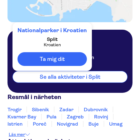
Nationalparker i Kroatien
Split
Kroatien
Split
Kroatien
Ta mig dit
Se alla aktiviteter i Split
Resmål i närheten
Trogir
Sibenik
Zadar
Dubrovnik
Kvarner Bay
Pula
Zagreb
Rovinj
Istrien
Poreč
Novigrad
Buje
Umag
Läs mer