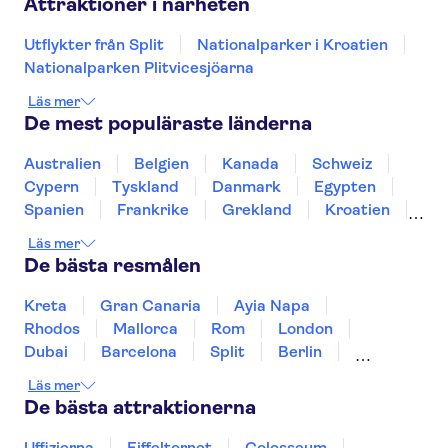
Attraktioner i närheten
Utflykter från Split
Nationalparker i Kroatien
Nationalparken Plitvicesjöarna
Läs mer
De mest populäraste länderna
Australien
Belgien
Kanada
Schweiz
Cypern
Tyskland
Danmark
Egypten
Spanien
Frankrike
Grekland
Kroatien
Irland
Island
Italien
Norge
Polen
Läs mer
Sverige
Thailand
Turkiet
De bästa resmålen
Kreta
Gran Canaria
Ayia Napa
Rhodos
Mallorca
Rom
London
Dubai
Barcelona
Split
Berlin
New York
Prag
bangkok
Stockholm
Läs mer
Gdansk
Oslo
Helsingfors
Uppsala
De bästa attraktionerna
Helsingborg
Uffizierna
Eiffeltornet
Colosseum