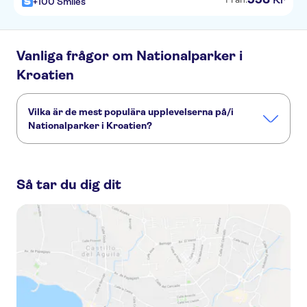
+100 Smiles
Vanliga frågor om Nationalparker i
Kroatien
Vilka är de mest populära upplevelserna på/i
Nationalparker i Kroatien?
Dessa är de mest omtyckta aktiviteterna på/i Nationalparker
i Kroatien:
Så tar du dig dit
Shared Day Trip to Krka Waterfalls from Split
Private Day Trip to Krka Waterfalls from Split
Krka Waterfalls tour from Split with wine tasting
Krka waterfalls tour from Split - blue and green oasis
Krka Waterfalls National Park, Šibenik and Primošten from Split