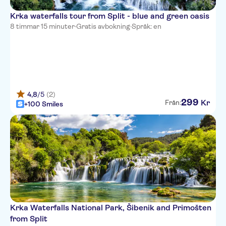
AC Hotel Split
Krka waterfalls tour from Split - blue and green oasis
Hotel Villa Diana
8 timmar 15 minuter
·
Gratis avbokning
·
Språk: en
Hotel Diocletian Palace
Experience
KULUSIC
Camera Hotel
4,8
/5
(2)
299
Kr
Från:
+100 Smiles
Apartments Gajeta
Hotel Marul
Heritage Hotel Cardo
Hotel Murum
Cornaro Hotel
Piano Suites
Krka Waterfalls National Park, Šibenik and Primošten
from Split
Royal Suites