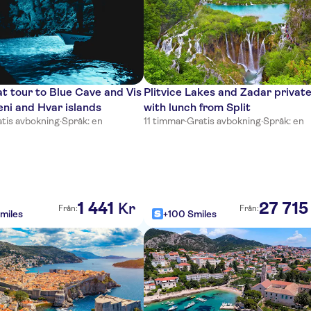
 tour to Blue Cave and Vis
Plitvice Lakes and Zadar private
eni and Hvar islands
with lunch from Split
tis avbokning
·
Språk: en
11 timmar
·
Gratis avbokning
·
Språk: en
1
441
27
715
Kr
Från:
Från:
miles
+100 Smiles