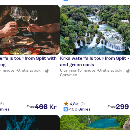
rfalls tour from Split with
Krka waterfalls tour from Split -
ing
and green oasis
5 minuter
·
Gratis avbokning
·
8 timmar 15 minuter
·
Gratis avbokning
Språk: en
4,8
(6)
(2)
/5
466
299
Kr
Från:
Från:
miles
+100 Smiles