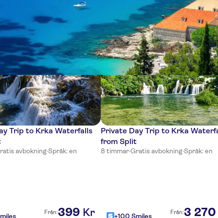
lser
y Trip to Krka Waterfalls
Private Day Trip to Krka Waterfa
t
from Split
ratis avbokning
·
Språk: en
8 timmar
·
Gratis avbokning
·
Språk: en
399
3
270
Kr
Från:
Från:
miles
+100 Smiles