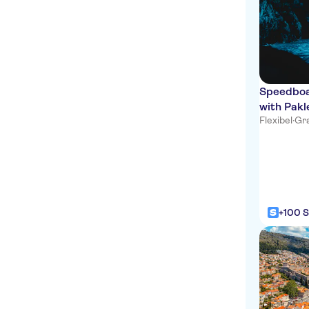
Palace Apartments Martinj
Split
Heritage Hotel Antique
Split
Punta Hotel Split
Speedboat
with Pakl
Vila Nepos Hotel
Flexibel
·
Gra
Hotel President Split
Split Apartments - Peric
Hotel
Jupiter Heritage Hotel
+100 S
Villa Split Heritage Hotel
Marmont Hotel Heritage
Cora Hotel
Hotel Kastel 1700