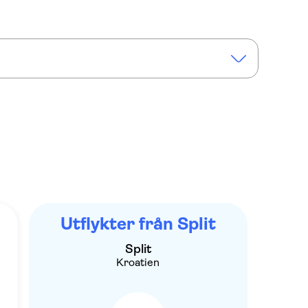
a Waterfalls tour from Split with wine tasting
Utflykter från Split
Split
Kroatien