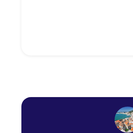
Piazza Heritage Hotel
Villa Vice
Dioklecijan Hotel &
Residence
Studios Zdenka
Hotel Ora
Spaleto
Samstag