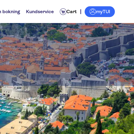
myTUI
n bokning
Kundservice
Cart
it
 rundturer