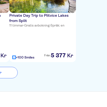
n
Private Day Trip to Plitvice Lakes
from Split
11 timmar
·
Gratis avbokning
·
Språk: en
5
377
Kr
Kr
Från:
+100 Smiles
r