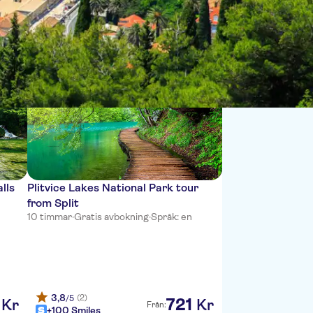
Sort by:
lls
Plitvice Lakes National Park tour
from Split
10 timmar
·
Gratis avbokning
·
Språk: en
3,8
(2)
/5
721
Kr
Kr
Från:
+100 Smiles