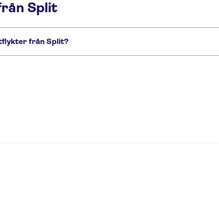
från Split
flykter från Split?
Split:
to Krka Waterfalls from Split
Plitvice Lakes National Park tour from Split
Krk