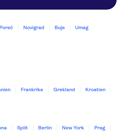
Poreč
Novigrad
Buje
Umag
nien
Frankrike
Grekland
Kroatien
ona
Split
Berlin
New York
Prag