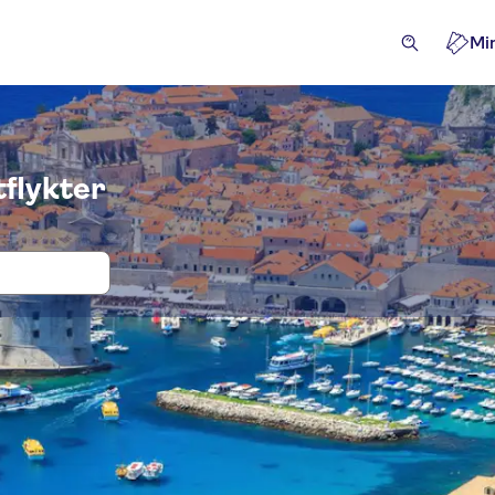
Mi
tflykter
ter och biljetter till Utflykter från Spl
flykter & dagsturer
Aktiviteter
Attraktioner & guidade