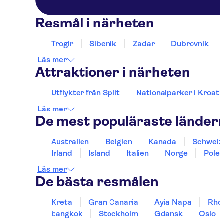
Resmål i närheten
Trogir
Sibenik
Zadar
Dubrovnik
Läs mer
Attraktioner i närheten
Utflykter från Split
Nationalparker i Kroat
Läs mer
De mest populäraste lände
Australien
Belgien
Kanada
Schwei
Irland
Island
Italien
Norge
Pole
Läs mer
De bästa resmålen
Kreta
Gran Canaria
Ayia Napa
Rh
bangkok
Stockholm
Gdansk
Oslo