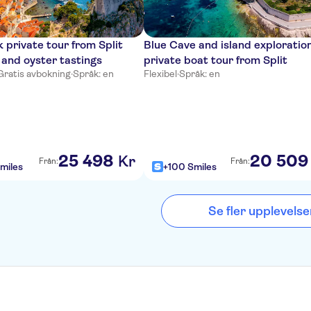
 private tour from Split
Blue Cave and island exploratio
 and oyster tastings
private boat tour from Split
Gratis avbokning
·
Språk: en
Flexibel
·
Språk: en
25
498
20
509
Kr
Från:
Från:
miles
+100 Smiles
Se fler upplevelse