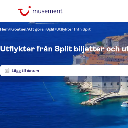
Hem
/
Kroatien
/
Att göra i Split
/
Utflykter från Split
Utflykter från Split biljetter och u
Lägg till datum
Pris (vuxen)
Utflyk
Upphämtning på hotell
Alternativ
Omedelbar bekräftelse
Kategorier
kr
kr
Ut
Min
Max
Gratis avbokning
Språk på utflykten
Utflykter & dagsturer
NO-PICKUP