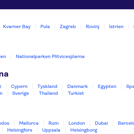
Kvarner Bay
Pula
Zagreb
Rovinj
Istrien
ien
Nationalparken Plitvicesjöarna
rna
z
Cypern
Tyskland
Danmark
Egypten
Spa
n
Sverige
Thailand
Turkiet
odos
Mallorca
Rom
London
Dubai
Barcel
Helsingfors
Uppsala
Helsingborg