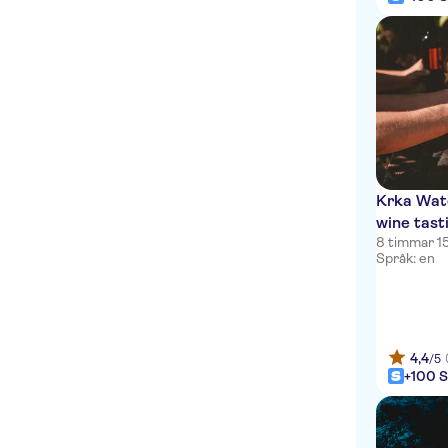
Hotel Luxe
Hotel Fermai
Historic Hotel old Domenic
Apartmani Ana Leko
Palace Suites Heritage
Hotel - Adults Only
Krka Wate
Apartment Marin
wine tast
8 timmar 1
Språk: en
Hotel Bellevue Split
Heritage Hotel Diocletian
Residence Stine
4,4
/5
Heritage Hotel Santa Lucia
+100 S
Sweet Dreams
Accommodations & Hostel