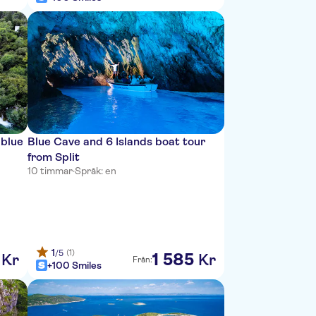
 blue
Blue Cave and 6 Islands boat tour
from Split
·
10 timmar
·
Språk: en
1
(1)
/5
1
585
Kr
Kr
Från:
+100 Smiles