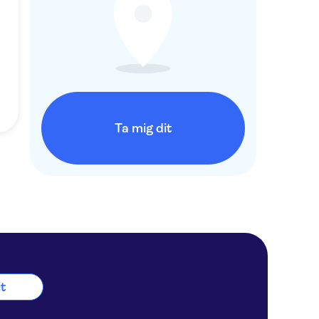
Ta mig dit
it