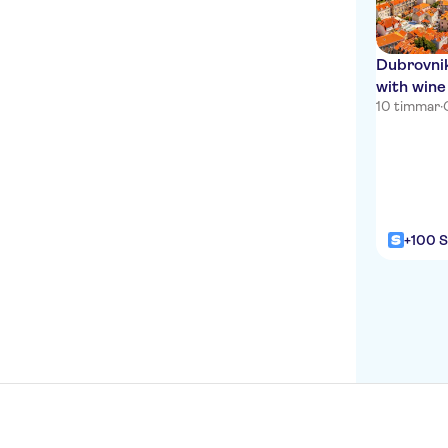
Deluxe Collection Hotel
Kastel
Dubrovnik
with wine
Hotel Globo
10 timmar
·
Hotel Vestibul Palace
Hotel Rose
Judita Palace Heritage
Hotel
+100 S
AC Hotel Split
Hotel Diocletian Palace
Experience
KULUSIC
Camera Hotel
Apartments Gajeta