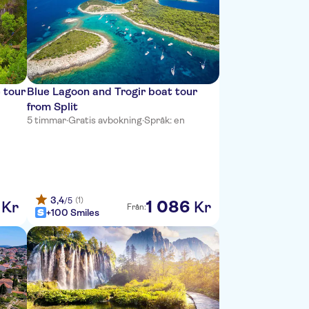
 tour
Blue Lagoon and Trogir boat tour
from Split
5 timmar
·
Gratis avbokning
·
Språk: en
3,4
(1)
/5
1
086
Kr
Kr
Från:
+100 Smiles