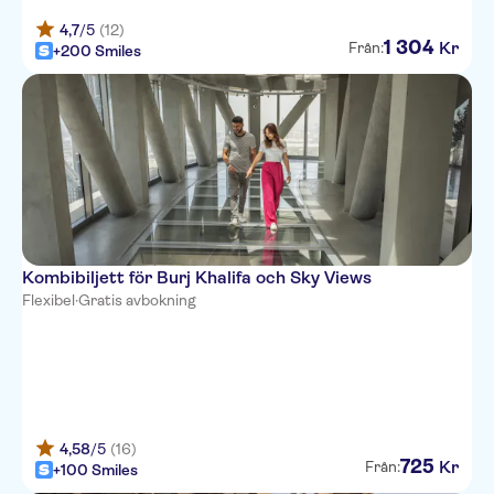
4,7
/5
(12)
1
304
Kr
Från:
+200 Smiles
Kombibiljett för Burj Khalifa och Sky Views
Flexibel
·
Gratis avbokning
4,58
/5
(16)
725
Kr
Från:
+100 Smiles