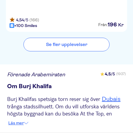
4,54
/5
(166)
196
Kr
Från:
+100 Smiles
Se fler upplevelser
Förenade Arabemiraten
4,5
/5
(1937)
Om Burj Khalifa
Burj Khalifas spetsiga torn reser sig över
Dubais
trånga stadssilhuett. Om du vill utforska världens
högsta byggnad kan du besöka At the Top, en
attraktion som du inte får missa i emiratet. När du
Läs mer
susar upp till observationsdäcken i