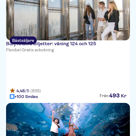
Bästsäljare
Burj Khalifa biljetter: våning 124 och 125
Flexibel
·
Gratis avbokning
4,48
/5
(855)
493
Kr
Från:
+100 Smiles