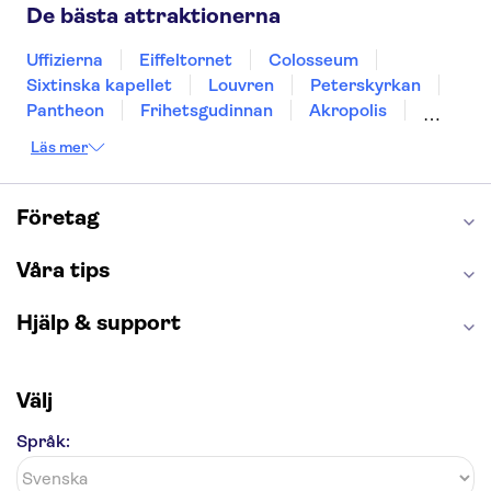
Gdansk
Oslo
Helsingfors
Uppsala
De bästa attraktionerna
Helsingborg
Uffizierna
Eiffeltornet
Colosseum
Sixtinska kapellet
Louvren
Peterskyrkan
Pantheon
Frihetsgudinnan
Akropolis
Empire State Building
Moulin Rouge
Läs mer
Burj Khalifa
Keukenhof
Alcatraz
Saltgruvan i Wieliczka
Alhambra
Caminito del Rey
Madame Tussauds London
Företag
London Dungeon
Tivoli
Våra tips
Hjälp & support
Välj
Språk: