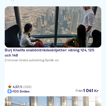
French
Teater & shower
Guidad rundtur
Aktiviteter
och middagar
traditioner
Italian
Djurparker & akvarier
Måltid ingår
Dryckesprovningar
Stadsrundturer
Stadsaktiviteter
Liten grupp
Båtturer
Kvällsturer
Unik attraktion
Burj Khalifa snabbinträdesbiljetter: våning 124, 125
och 148
2 timmar
·
Gratis avbokning
·
Språk: en
4,57
/5
(326)
1
041
Kr
Från:
+100 Smiles