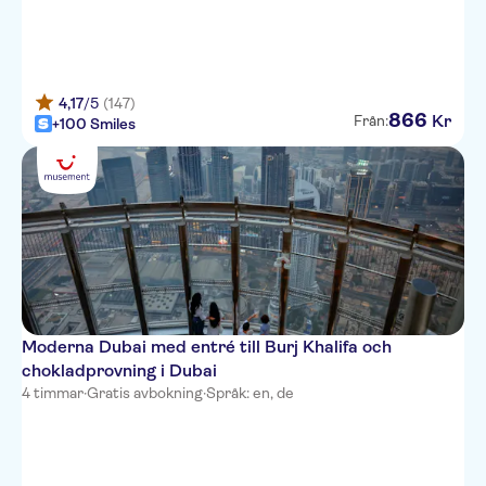
4,17
/5
(147)
866
Kr
Från:
+100 Smiles
Moderna Dubai med entré till Burj Khalifa och
chokladprovning i Dubai
4 timmar
·
Gratis avbokning
·
Språk: en, de