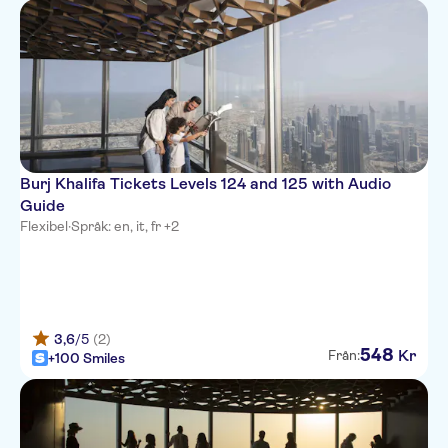
Burj Khalifa Tickets Levels 124 and 125 with Audio
Guide
Flexibel
·
Språk: en, it, fr +2
3,6
/5
(2)
548
Kr
Från:
+100 Smiles