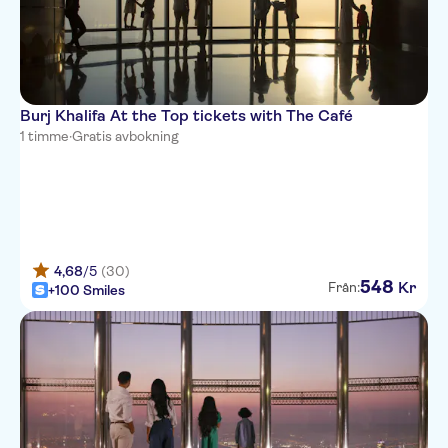
Burj Khalifa At the Top tickets with The Café
1 timme
·
Gratis avbokning
4,68
/5
(30)
548
Kr
Från:
+100 Smiles