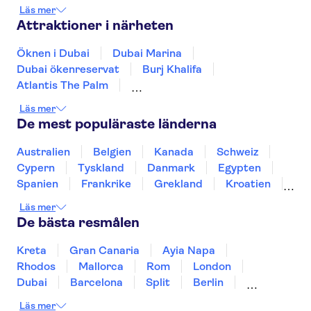
Kollektivtrafik:
Läs mer
Attraktioner i närheten
Tunnelbana: Röda linjen - Burj Khalifa Station
Öknen i Dubai
Dubai Marina
Buss: F13 - busshållplats Dubai Mall
Dubai ökenreservat
Burj Khalifa
Atlantis The Palm
Dubai Akvarium & Undervattenzoo
Glöm inte att den enda ingången till
Läs mer
Sheikh Zayed Grand Mosque
Dubai Mall
De mest populäraste länderna
observationsdäcken går genom Dubai Mall.
Dubaiviken
Louvren Abu Dhabi
Aquaventure vattenpark
The Palm Jumeirah
Australien
Belgien
Kanada
Schweiz
Museum of the Future
Sky Views Dubai
Cypern
Tyskland
Danmark
Egypten
Ain Dubai
Spanien
Frankrike
Grekland
Kroatien
Irland
Island
Italien
Norge
Polen
Läs mer
Sverige
Thailand
Turkiet
De bästa resmålen
Kreta
Gran Canaria
Ayia Napa
Rhodos
Mallorca
Rom
London
Dubai
Barcelona
Split
Berlin
New York
Prag
bangkok
Stockholm
Läs mer