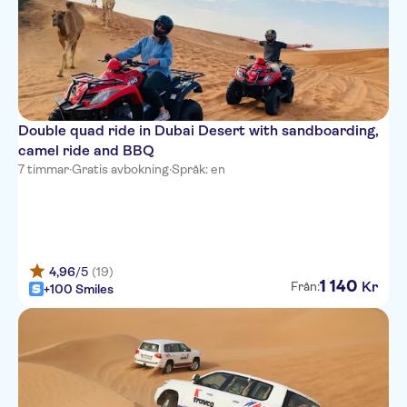
Jannah Marina Hotel
Apartments
Al Habtoor Polo Resort
Ramee Royal Hotel
Double quad ride in Dubai Desert with sandboarding,
Four Points by Sheraton
camel ride and BBQ
Production City, Dubai
7 timmar
·
Gratis avbokning
·
Språk: en
Hilton Garden Inn Dubai
Business Bay
Two Seasons Hotel &
Apartments
4,96
/5
(19)
1
140
Kr
Från:
+100 Smiles
DAMAC Majestine
Meadows Town Centre -
Spinney's Entrance
JW Marriott Marquis Dubai