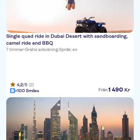
Residences
Millennium Plaza Downtown
Hotel
The Lana - Dorchester
Single quad ride in Dubai Desert with sandboarding,
Collection
camel ride and BBQ
OYO 297 California Hotel
7 timmar
·
Gratis avbokning
·
Språk: en
The Country Club Hotel
Rose Garden Hotel Bur Dubai
Pearl Marina Hotel Apartments
4,2
/5
(2)
1
490
Kr
Från:
+100 Smiles
Vida Creek Beach
The Tower Plaza Hotel Dubai
Jood Palace Hotel Dubai
DoubleTree by Hilton
BusinessBay