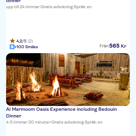
dinner
upp till 24 timmar
·
Gratis avbokning
·
Språk: en
Sofitel Dubai Jumeirah Beach
Howard Johnson Plaza by
Wyndham Deira
Noon Hotel Apartments
4,2
/5
(2)
565
Kr
Från:
+100 Smiles
Saffron Boutique Hotel
Fortune Karama Hotel
Burjuman Arjaan by Rotana
Holiday Inn Express Jumeirah
ME Dubai by Melia
Novotel Dubai Al Barsha
Al Marmoom Oasis Experience including Bedouin
Dinner
Zabeel House by Jumeirah, The
4-5 timmar 30 minuter
·
Gratis avbokning
·
Språk: en
Greens