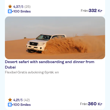
Wyndham Residences The Palm
4,37
/5
(25)
332
Kr
Från:
+100 Smiles
Holiday Inn Dubai al-Maktoum
Airport, an IHG Hotel
Stella Di Mare
Jumeirah Living Marina Gate
Al Khoory Inn, Bur Dubai
Element Al Mina, Dubai
Desert safari with sandboarding and dinner from
Anantara Downtown Dubai
Dubai
Flexibel
·
Gratis avbokning
·
Språk: en
Raffles Hotel - Wafi
Majestic City Retreat Hotel
Regency Luxury Suites - Dubai
Marina
4,21
/5
(42)
360
Kr
Från:
+100 Smiles
Jumeira Rotana Hotel