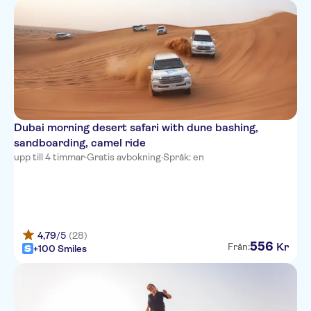
Four Seasons Private
Residences Dubai at Jumeirah
Cosmopolitan Hotel, Dubai
Parkside Hotel Apartment LLC
Al Maha Desert Resort & Spa
Dubai morning desert safari with dune bashing,
Hyatt Place Dubai Wasl District
sandboarding, camel ride
(Deira)
upp till 4 timmar
·
Gratis avbokning
·
Språk: en
Flora Al Barsha Hotel
Jood Hotel Apartments
Millennium Lakeview Hotel
(Formerly Knows as Copthorne
4,79
/5
(28)
Lakeview Hotel)
556
Kr
Från:
+100 Smiles
Xclusive Maples Hotel
Apartments Dubai
Hilton Dubai Creek Hotel &