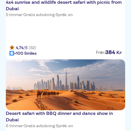
4x4 sunrise and wildlife desert safari with picnic from
Dolphin Hotel Apartments
Dubai
5 timmar
·
Gratis avbokning
·
Språk: en
Edge Creekside Hotel
Jebel Ali Golf Resort +
The First Collection Business
Bay
4,74
/5
(52)
384
Kr
Från:
+100 Smiles
Samaya Hotel Apartments -
Wadi AL Safa
J5 Hotels Bur Dubai
Sofitel Dubai the Palm
Sea View Hotel Al Mina
Fairmont Dubai SZR
Desert safari with BBQ dinner and dance show in
Sheraton Dubai Creek Hotel &
Dubai
Towers
6 timmar
·
Gratis avbokning
·
Språk: en