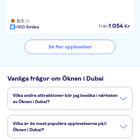
Jumeirah Al Qasr
Rose Rayhaan by Rotana
5
/5
(1)
Lavender Hotel Deira
1
054
Kr
Från:
+100 Smiles
The First Collection Marina,
Dubai, a Tribute Portfolio Hotel
Se fler upplevelser
Holiday Inn Al Barsha
Flora Creek Deluxe Hotel
Apartments
Vanliga frågor om Öknen i Dubai
Lewana Hotel
Avenue Hotel Al Rigga
Vilka andra attraktioner bör jag besöka i närheten
av Öknen i Dubai?
Holiday Inn Bur Dubai Embassy
Här är några sevärdheter i Öknen i Dubai som du inte får
Grand Mercure Business Bay
missa:
Vilka är de mest populära upplevelserna på/i
Dubai Marina
Dubai ökenreservat
Burj Khalifa
Concorde Creek View Hotel
Öknen i Dubai?
Atlantis The Palm
Dubai Akvarium & Undervattenzoo