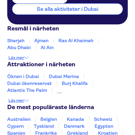
Se alla aktiviteter i Dubai
Habtoor Grand Resort
Royal Continental Suites
Resmål i närheten
Aloft Dubai South
Sharjah
Ajman
Ras Al Khaimah
Rose Garden Hotel Apartments
Abu Dhabi
Al Ain
Al Barsha
Läs mer
Mandarin Oriental Jumeira
Attraktioner i närheten
Golden Sands 5 Hotel
Öknen i Dubai
Dubai Marina
Apartments
Dubai ökenreservat
Burj Khalifa
West Zone Plaza Hotel
Atlantis The Palm
Apartments
Dubai Akvarium & Undervattenzoo
Läs mer
Sheikh Zayed Grand Mosque
Dubai Mall
ibis Deira Creekside Dubai
De mest populäraste länderna
Dubaiviken
Louvren Abu Dhabi
Hilton Dubai Creek
Aquaventure vattenpark
The Palm Jumeirah
Australien
Belgien
Kanada
Schweiz
Museum of the Future
Sky Views Dubai
Cypern
Tyskland
Danmark
Egypten
Kempinski The Boulevard Dubai
Ain Dubai
Spanien
Frankrike
Grekland
Kroatien
(former The Address