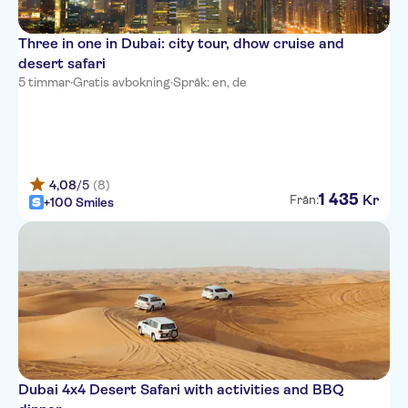
Raintree Rolla Hotel
Three in one in Dubai: city tour, dhow cruise and
Hyde Park Hotel Al Rafa
desert safari
5 timmar
·
Gratis avbokning
·
Språk: en, de
Kings Park Hotel
W Residences Dubai
DAMAC - Bay’s Edge
4,08
/5
(8)
1
435
Pearl Swiss Hotel
Kr
Från:
+100 Smiles
Omega Hotel
The Meydan Hotel
Armani Hotel Dubai
Avani Deira Dubai
Mama Shelter Dubai
Dubai 4x4 Desert Safari with activities and BBQ
Sofitel Dubai Downtown