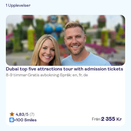
1 Upplevelser
Dubai top five attractions tour with admission tickets
8-9 timmar
·
Gratis avbokning
·
Språk: en, fr, de
4,83
/5
(7)
2
355
Kr
Från:
+100 Smiles