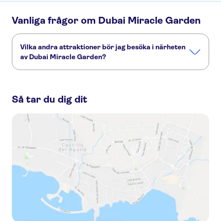
Vanliga frågor om Dubai Miracle Garden
Vilka andra attraktioner bör jag besöka i närheten
av Dubai Miracle Garden?
Här är några sevärdheter i Dubai Miracle Garden som du
inte får missa:
Så tar du dig dit
Öknen i Dubai
Dubai Marina
Dubai ökenreservat
Burj Khalifa
Atlantis The Palm
Dubai Akvarium & Undervattenzoo