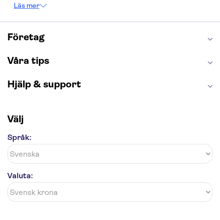
Empire State Building
Moulin Rouge
Läs mer
Burj Khalifa
Keukenhof
Alcatraz
Saltgruvan i Wieliczka
Alhambra
Caminito del Rey
Madame Tussauds London
Företag
London Dungeon
Tivoli
Våra tips
Hjälp & support
Välj
Språk:
Valuta: