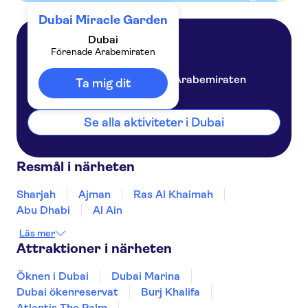
Dubai Miracle Garden
Dubai
Förenade Arabemiraten
Dubai
Förenade Arabemiraten
Ta mig dit
Se alla aktiviteter i Dubai
Resmål i närheten
Sharjah
Ajman
Ras Al Khaimah
Abu Dhabi
Al Ain
Läs mer
Attraktioner i närheten
Öknen i Dubai
Dubai Marina
Dubai ökenreservat
Burj Khalifa
Atlantis The Palm