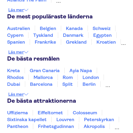
Dubai Akvarium & Undervattenzoo
Läs mer
Sheikh Zayed Grand Mosque
Dubai Mall
De mest populäraste länderna
Dubaiviken
Louvren Abu Dhabi
Aquaventure vattenpark
The Palm Jumeirah
Australien
Belgien
Kanada
Schweiz
Museum of the Future
Sky Views Dubai
Cypern
Tyskland
Danmark
Egypten
Ain Dubai
Spanien
Frankrike
Grekland
Kroatien
Irland
Island
Italien
Norge
Polen
Läs mer
Sverige
Thailand
Turkiet
De bästa resmålen
Kreta
Gran Canaria
Ayia Napa
Rhodos
Mallorca
Rom
London
Dubai
Barcelona
Split
Berlin
New York
Prag
bangkok
Stockholm
Läs mer
Gdansk
Oslo
Helsingfors
Uppsala
De bästa attraktionerna
Helsingborg
Uffizierna
Eiffeltornet
Colosseum
Sixtinska kapellet
Louvren
Peterskyrkan
Pantheon
Frihetsgudinnan
Akropolis