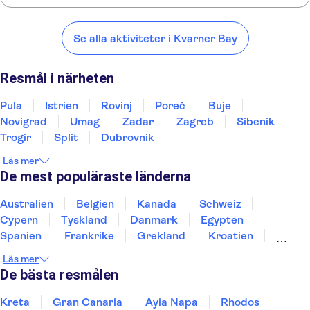
Här är några av våra favoritplatser att besöka i närheten av Kvarner
Bay:
Se alla aktiviteter i Kvarner Bay
Pula
Istrien
Rovinj
Poreč
Buje
Resmål i närheten
Pula
Istrien
Rovinj
Poreč
Buje
Novigrad
Umag
Zadar
Zagreb
Sibenik
Trogir
Split
Dubrovnik
Läs mer
De mest populäraste länderna
Australien
Belgien
Kanada
Schweiz
Cypern
Tyskland
Danmark
Egypten
Spanien
Frankrike
Grekland
Kroatien
Irland
Island
Italien
Norge
Polen
Läs mer
Sverige
Thailand
Turkiet
De bästa resmålen
Kreta
Gran Canaria
Ayia Napa
Rhodos