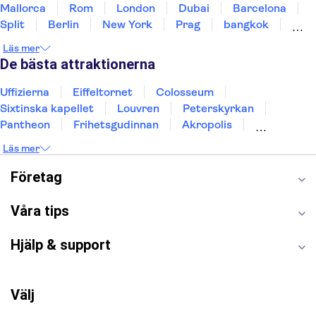
Mallorca
Rom
London
Dubai
Barcelona
Split
Berlin
New York
Prag
bangkok
Stockholm
Gdansk
Oslo
Helsingfors
Läs mer
Uppsala
Helsingborg
De bästa attraktionerna
Uffizierna
Eiffeltornet
Colosseum
Sixtinska kapellet
Louvren
Peterskyrkan
Pantheon
Frihetsgudinnan
Akropolis
Empire State Building
Moulin Rouge
Läs mer
Burj Khalifa
Keukenhof
Alcatraz
Saltgruvan i Wieliczka
Alhambra
Företag
Caminito del Rey
Madame Tussauds London
London Dungeon
Tivoli
Våra tips
Hjälp & support
Välj