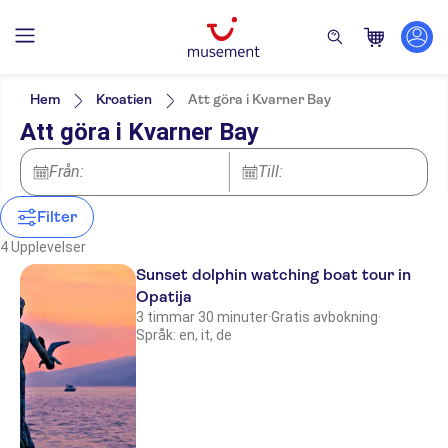
Filters
Pris (vuxen)
Upphämtning på hotell
Alternativ
Hem
Kroatien
Att göra i Kvarner Bay
Lokal prägel
Kategorier
Min
kr
Max
kr
Att göra i Kvarner Bay
Liten grupp
Utflykter & dagsturer
NO-PICKUP
Språk på utflykten
Elektronisk biljett
Båtturer
English
Från:
Aktiviteter
Till:
Gratis avbokning
German
Mat & dryck
Omedelbar bekräftelse
Rundturer till fots
Italian
Dryckesprovningar
Guidad rundtur
Filter
Entréavgift ingår
4 Upplevelser
Subject expert guide
Sunset dolphin watching boat tour in
Opatija
3 timmar 30 minuter
·
Gratis avbokning
·
Språk: en, it, de