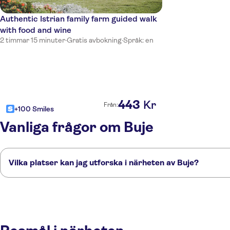
Authentic Istrian family farm guided walk
with food and wine
2 timmar 15 minuter
·
Gratis avbokning
·
Språk: en
443
Kr
Från:
+100 Smiles
Vanliga frågor om Buje
Vilka platser kan jag utforska i närheten av Buje?
Här är några av våra favoritplatser att besöka i närheten av Buje:
Novigrad
Umag
Poreč
Istrien
Rovinj