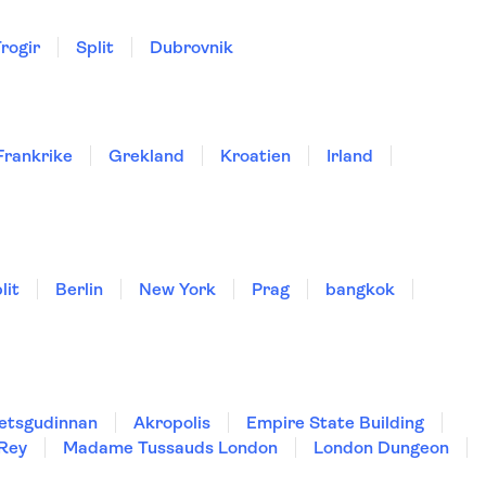
rogir
Split
Dubrovnik
Frankrike
Grekland
Kroatien
Irland
lit
Berlin
New York
Prag
bangkok
hetsgudinnan
Akropolis
Empire State Building
 Rey
Madame Tussauds London
London Dungeon