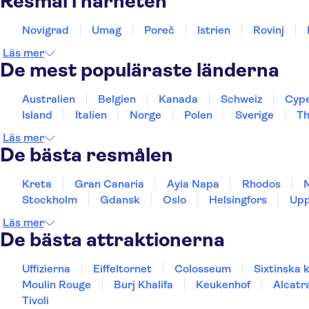
Resmål i närheten
Novigrad
Umag
Poreč
Istrien
Rovinj
Läs mer
De mest populäraste länderna
Australien
Belgien
Kanada
Schweiz
Cyp
Island
Italien
Norge
Polen
Sverige
Th
Läs mer
De bästa resmålen
Kreta
Gran Canaria
Ayia Napa
Rhodos
Stockholm
Gdansk
Oslo
Helsingfors
Upp
Läs mer
De bästa attraktionerna
Uffizierna
Eiffeltornet
Colosseum
Sixtinska 
Moulin Rouge
Burj Khalifa
Keukenhof
Alcatr
Tivoli