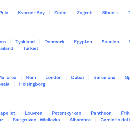
Pula
Kvarner Bay
Zadar
Zagreb
Sibenik
T
ern
Tyskland
Danmark
Egypten
Spanien
ailand
Turkiet
Mallorca
Rom
London
Dubai
Barcelona
Sp
sala
Helsingborg
kapellet
Louvren
Peterskyrkan
Pantheon
Fri
az
Saltgruvan i Wieliczka
Alhambra
Caminito del