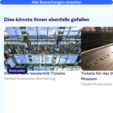
Alle Bewertungen ansehen
Dies könnte Ihnen ebenfalls gefallen
Bestseller
SUMMIT One Vanderbilt-Tickets
Tickets für das 
Flexibel
·
Kostenlose Stornierung
Museum
Flexibel
·
Kostenlose