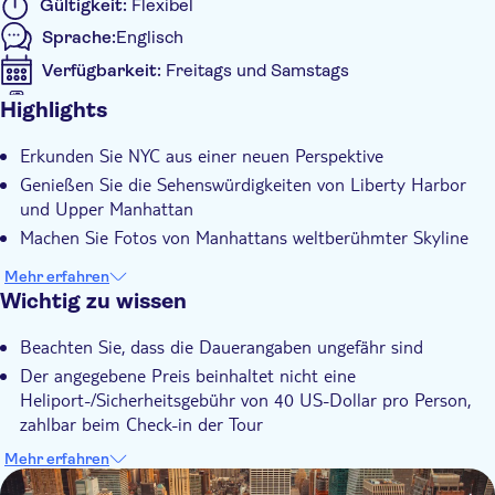
Gültigkeit:
Flexibel
Sprache:
Englisch
Verfügbarkeit:
Freitags und Samstags
Digitale Tickets
Highlights
Zusätzliche Informationen
Erkunden Sie NYC aus einer neuen Perspektive
Sofortbestätigung
Genießen Sie die Sehenswürdigkeiten von Liberty Harbor
Lokales Flair
und Upper Manhattan
Kleine Gruppengröße
Machen Sie Fotos von Manhattans weltberühmter Skyline
Kleine Gruppe
Mehr erfahren
Inklusive Transfer
Wichtig zu wissen
Beachten Sie, dass die Dauerangaben ungefähr sind
Der angegebene Preis beinhaltet nicht eine
Heliport-/Sicherheitsgebühr von 40 US-Dollar pro Person,
zahlbar beim Check-in der Tour
300 lb (136 kg) maximales Gewicht pro Passagier
Mehr erfahren
DSA1Helicopter-Touren in New York
Alle Passagiere müssen aus Sicherheitsgründen eine