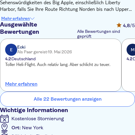
Sehenswürdigkeiten des Big Apple, einschließlich Liberty
Harbor, falls Sie Ihre Route Richtung Norden bis nach Upper
Manhattan verlängern.
Mehr erfahren
Ihre Crew fliegt Sie an Midtown und dem gesamten Central
Ausgewählte
4,8
/5
Park vorbei nach Harlem und zum Harlem River, zur Columbia
Bewertungen
Alle Bewertungen sind
University, Grants Grab, in die Bronx, zum Yankee Stadium und
geprüft
über die berüchtigte George Washington Bridge.
Ecki
Sie sehen die bergigen Palisades Cliffs und biegen nach Süden
E
M
Als Paar gereist
19. Mai 2026
ab, um die beliebtesten Teile Ost-New Jerseys zu erreichen,
4.2
Deutschland
4.2
beispielsweise Hoboken, den Geburtsort von Frank Sinatra.
Toller Heli-Flight. Auch relativ lang. Aber schlicht zu teuer.
Sie fliegen auch zum Battery Park in Lower Manhattan und zur
weltberühmten Wall Street und stehen dann Auge in Auge mit
der Freiheitsstatue, wo Sie beim Blick aus der Luft von Ellis
Mehr erfahren
Island aus weiterhin in Ehrfurcht versinken werden.
Die Großstadttour bietet Ihnen einen echten Einblick in
Alle 22 Bewertungen anzeigen
aufregende Welten und Sehenswürdigkeiten, die Sie von
keinem anderen Aussichtspunkt aus sehen können!
Wichtige Informationen
Kostenlose Stornierung
Ort:
New York