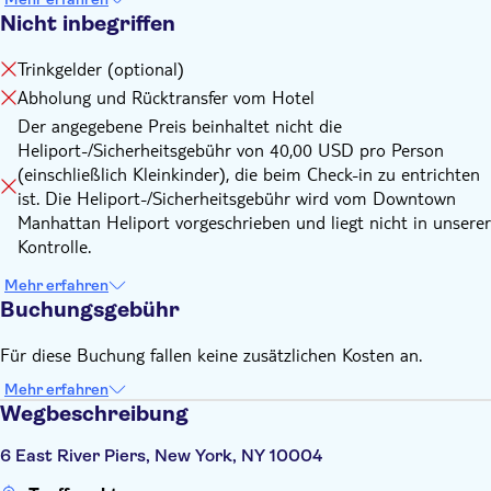
Flugzeugverfügbarkeit, zu ändern oder zu beenden.
Nicht inbegriffen
Bitte erscheinen Sie 45 Minuten vor Abflug. Die gewählte
Zeit kann aufgrund von Gewichtsverteilung,
Trinkgelder (optional)
Wetterbedingungen usw. nicht garantiert werden.
Abholung und Rücktransfer vom Hotel
Der angegebene Preis beinhaltet nicht die
Heliport-/Sicherheitsgebühr von 40,00 USD pro Person
(einschließlich Kleinkinder), die beim Check-in zu entrichten
ist. Die Heliport-/Sicherheitsgebühr wird vom Downtown
Manhattan Heliport vorgeschrieben und liegt nicht in unserer
Kontrolle.
Mehr erfahren
Buchungsgebühr
Für diese Buchung fallen keine zusätzlichen Kosten an.
Mehr erfahren
Wegbeschreibung
6 East River Piers, New York, NY 10004