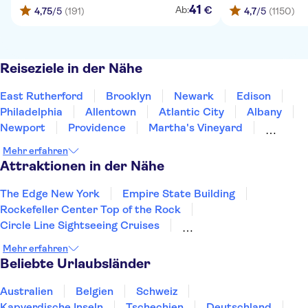
41
€
Ab:
4,75
/5
(191)
4,7
/5
(1150)
Reiseziele in der Nähe
East Rutherford
Brooklyn
Newark
Edison
Philadelphia
Allentown
Atlantic City
Albany
Newport
Providence
Martha's Vineyard
Baltimore
Concord
Annapolis
Gettysburg
Mehr erfahren
Attraktionen in der Nähe
The Edge New York
Empire State Building
Rockefeller Center Top of the Rock
Circle Line Sightseeing Cruises
American Museum of Natural History
Mehr erfahren
Intrepid Sea, Air & Space Museum
Beliebte Urlaubsländer
One World Observatory
MoMA - Museum of Modern Art
Harlem
Australien
Belgien
Schweiz
Yankee Stadium
St Patrick’s Cathedral
Kapverdische Inseln
Tschechien
Deutschland