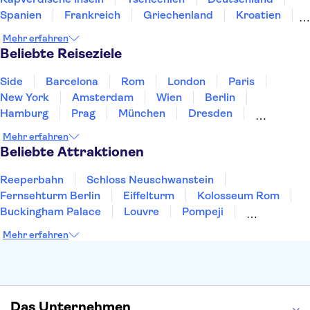
Madame Tussauds New York
Rockefeller Center
Spanien
Frankreich
Griechenland
Kroatien
SUMMIT One Vanderbilt
Broadway
Irland
Island
Italien
Japan
Luxemburg
Mehr erfahren
Norwegen
Polen
Portugal
Schweden
Beliebte Reiseziele
Side
Barcelona
Rom
London
Paris
New York
Amsterdam
Wien
Berlin
Hamburg
Prag
München
Dresden
San Francisco
Miami
Leipzig
Stuttgart
Mehr erfahren
Heidelberg
Bremen
Hannover
Beliebte Attraktionen
Reeperbahn
Schloss Neuschwanstein
Fernsehturm Berlin
Eiffelturm
Kolosseum Rom
Buckingham Palace
Louvre
Pompeji
Petersdom
Sagrada Familia
Tower of London
Mehr erfahren
Moulin Rouge
Burj Khalifa
Keukenhof
London Eye
Elbphilharmonie
Alhambra
Efteling
St Pauli
Das Unternehmen