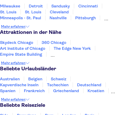
Milwaukee
Detroit
Sandusky
Cincinnati
St. Louis
St. Louis
Cleveland
Minneapolis - St. Paul
Nashville
Pittsburgh
Kansas City
Niagarafälle
Pigeon Forge
Mehr erfahren
Gatlinburg
Memphis
Attraktionen in der Nähe
Skydeck Chicago
360 Chicago
Art Institute of Chicago
The Edge New York
Empire State Building
Rockefeller Center Top of the Rock
Mehr erfahren
Circle Line Sightseeing Cruises
Beliebte Urlaubsländer
American Museum of Natural History
Intrepid Sea, Air & Space Museum
Australien
Belgien
Schweiz
One World Observatory
Kapverdische Inseln
Tschechien
Deutschland
MoMA - Museum of Modern Art
Harlem
Spanien
Frankreich
Griechenland
Kroatien
Yankee Stadium
St Patrick’s Cathedral
Irland
Island
Italien
Japan
Luxemburg
Mehr erfahren
Madame Tussauds New York
Norwegen
Polen
Portugal
Schweden
Beliebte Reiseziele