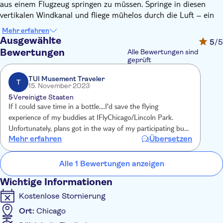
aus einem Flugzeug springen zu müssen. Springe in diesen
vertikalen Windkanal und fliege mühelos durch die Luft – ein
unvergessliches Abenteuer in absolut sicherer Umgebung.
Mehr erfahren
Sobald Sie Ihren schicken Fluganzug und Helm angelegt haben,
Ausgewählte
5
/5
erhalten Sie ein Einführungstraining und betreten den
Bewertungen
Alle Bewertungen sind
vertikalen Windkanal, wo Sie im Handumdrehen in die Lüfte
geprüft
steigen. Dieses Erlebnis ist perfekt für alle, Anfänger und
TUI Musement Traveler
erfahrene Flieger.
T
15. November 2023
5
Vereinigte Staaten
If I could save time in a bottle....I'd save the flying
experience of my buddies at IFlyChicago/Lincoln Park.
Unfortunately, plans got in the way of my participating but
Mehr erfahren
Übersetzen
my two buddies said they had an outstanding time....just like
flying! One day, I'll take my turn.
Alle 1 Bewertungen anzeigen
Wichtige Informationen
Kostenlose Stornierung
Ort:
Chicago