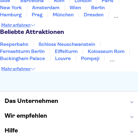
Side
Barcelona
Rom
London
Paris
New York
Amsterdam
Wien
Berlin
Hamburg
Prag
München
Dresden
San Francisco
Miami
Leipzig
Stuttgart
Mehr erfahren
Heidelberg
Bremen
Hannover
Beliebte Attraktionen
Reeperbahn
Schloss Neuschwanstein
Fernsehturm Berlin
Eiffelturm
Kolosseum Rom
Buckingham Palace
Louvre
Pompeji
Petersdom
Sagrada Familia
Tower of London
Mehr erfahren
Moulin Rouge
Burj Khalifa
Keukenhof
London Eye
Elbphilharmonie
Alhambra
Efteling
St Pauli
Das Unternehmen
Wir empfehlen
Hilfe