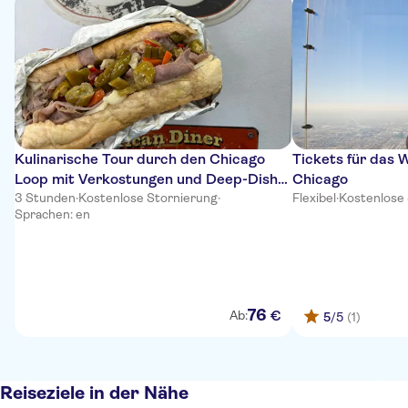
Kulinarische Tour durch den Chicago
Tickets für das W
Loop mit Verkostungen und Deep-Dish-
Chicago
Pizza
3 Stunden
·
Kostenlose Stornierung
·
Flexibel
·
Kostenlose
Sprachen: en
76
€
Ab:
5
/5
(1)
Reiseziele in der Nähe