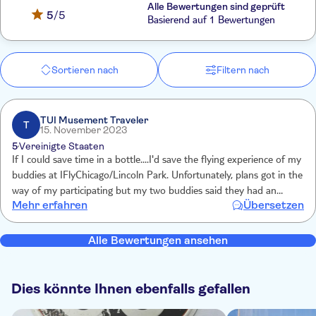
Alle Bewertungen sind geprüft
5
/5
Basierend auf 1 Bewertungen
Sortieren nach
Filtern nach
TUI Musement Traveler
T
15. November 2023
5
Vereinigte Staaten
If I could save time in a bottle....I'd save the flying experience of my
buddies at IFlyChicago/Lincoln Park. Unfortunately, plans got in the
way of my participating but my two buddies said they had an
Mehr erfahren
Übersetzen
outstanding time....just like flying! One day, I'll take my turn.
Alle Bewertungen ansehen
Dies könnte Ihnen ebenfalls gefallen