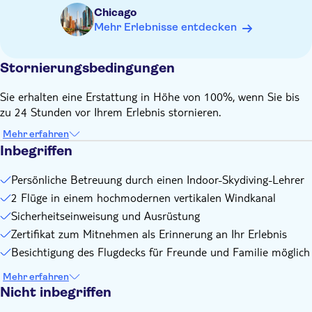
bitte trage Turnschuhe
Chicago
Nicht geeignet für:
Mehr Erlebnisse entdecken
Teilnehmer über 300 Pfund. Teilnehmer, die zwischen 260
und 300 Pfund wiegen, müssen dies einem iFLY-Vertreter
Stornierungsbedingungen
mitteilen, da zusätzliche Einschränkungen und
Einschränkungen bei der Planung der Kursleiter gelten
Sie erhalten eine Erstattung in Höhe von 100%, wenn Sie bis
können.
zu 24 Stunden vor Ihrem Erlebnis stornieren.
Kleinkinder unter 3 Jahren
Mehr erfahren
Inbegriffen
Persönliche Betreuung durch einen Indoor-Skydiving-Lehrer
2 Flüge in einem hochmodernen vertikalen Windkanal
Sicherheitseinweisung und Ausrüstung
Zertifikat zum Mitnehmen als Erinnerung an Ihr Erlebnis
Besichtigung des Flugdecks für Freunde und Familie möglich
Mehr erfahren
Nicht inbegriffen