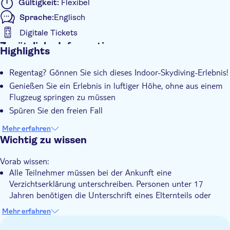
Gültigkeit:
Flexibel
Sprache:
Englisch
Digitale Tickets
Zusätzliche Informationen
Highlights
Sofortbestätigung
Regentag? Gönnen Sie sich dieses Indoor-Skydiving-Erlebnis!
Geführte Tour
Genießen Sie ein Erlebnis in luftiger Höhe, ohne aus einem
Lokales Flair
Flugzeug springen zu müssen
Digitale Buchungsbestätigung
Spüren Sie den freien Fall
Barrierefrei
Mehr erfahren
Wichtig zu wissen
Vorab wissen:
Alle Teilnehmer müssen bei der Ankunft eine
Verzichtserklärung unterschreiben. Personen unter 17
Jahren benötigen die Unterschrift eines Elternteils oder
Erziehungsberechtigten.
Mehr erfahren
keine Vorkenntnisse erforderlich, Anfänger sind willkommen