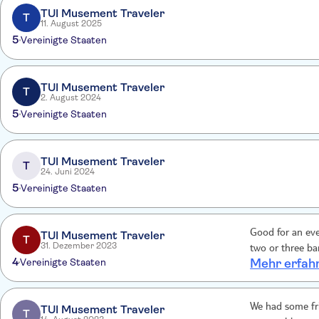
TUI Musement Traveler
T
11. August 2025
5
Vereinigte Staaten
TUI Musement Traveler
T
2. August 2024
5
Vereinigte Staaten
TUI Musement Traveler
T
24. Juni 2024
5
Vereinigte Staaten
Good for an evening boat ride. Booked i
TUI Musement Traveler
T
31. Dezember 2023
two or three ba
4
Vereinigte Staaten
Mehr erfah
We had some fri
TUI Musement Traveler
T