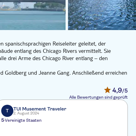
n spanischsprachigen Reiseleiter geleitet, der
ude entlang des Chicago Rivers vermittelt. Sie
lle drei Arme des Chicago River entlang – den
d Goldberg und Jeanne Gang. Anschließend erreichen
chitektur am Chicago River im Laufe der Zeit.
fahren Sie anschließend den Südarm hinunter, wo Sie
4,9
/5
amatische Geschichte, wie Chicago aus der Asche des
Alle Bewertungen sind geprüft
TUI Musement Traveler
T
2. August 2024
5
Vereinigte Staaten