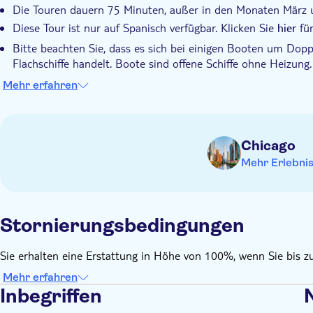
Die Touren dauern 75 Minuten, außer in den Monaten März 
Diese Tour ist nur auf Spanisch verfügbar. Klicken Sie
für
hier
Bitte beachten Sie, dass es sich bei einigen Booten um Do
Flachschiffe handelt. Boote sind offene Schiffe ohne Heizung. 
Die Boote bieten Platz für Rollstühle mit einer Breite von 
Mehr erfahren
einer 5 cm hohen Stufe an einem Ende fahren können.
Die Toiletten befinden sich auf dem Unterdeck des Bootes u
An der Leine geführte Hunde sind auf der Tour willkommen
Chicago
Sie können Ihr Ticket bis zu 1 Werktag (Montag-Freitag) im 
Mehr Erlebni
Sonntagsfahrten müssen bis Freitag erfolgen
Stornierungsbedingungen
Sie erhalten eine Erstattung in Höhe von 100%, wenn Sie bis z
Mehr erfahren
Inbegriffen
N