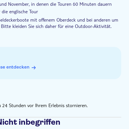
und November, in denen die Touren 60 Minuten dauern
 die englische Tour
ppeldeckerboote mit offenem Oberdeck und bei anderen um
Bitte kleiden Sie sich daher für eine Outdoor-Aktivität.
bis zu 76 cm. Diese Rollstühle müssen über eine Rampe mit
nd sind nur über eine Treppe erreichbar
Voraus kostenlos stornieren; Stornierungen für
sse entdecken
u 24 Stunden vor Ihrem Erlebnis stornieren.
icht inbegriffen