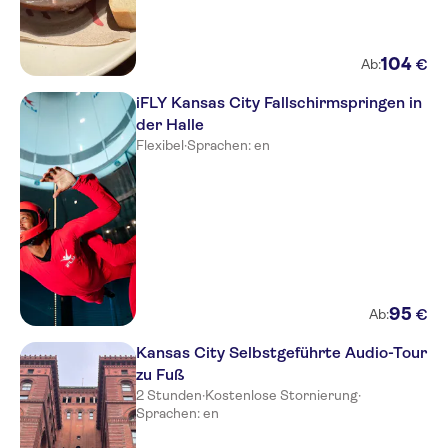
104
€
Ab:
iFLY Kansas City Fallschirmspringen in
der Halle
Flexibel
·
Sprachen: en
95
€
Ab:
Kansas City Selbstgeführte Audio-Tour
zu Fuß
2 Stunden
·
Kostenlose Stornierung
·
Sprachen: en