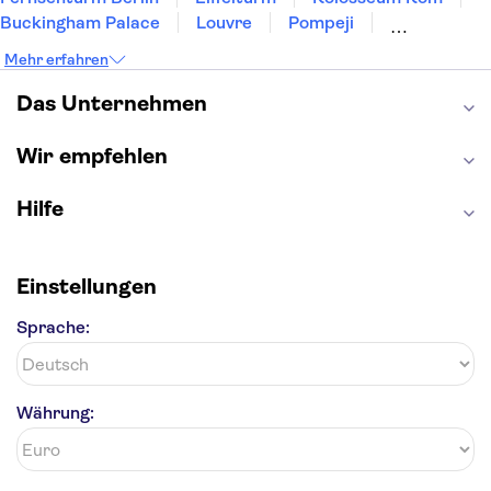
Buckingham Palace
Louvre
Pompeji
Petersdom
Sagrada Familia
Tower of London
Mehr erfahren
Moulin Rouge
Burj Khalifa
Keukenhof
London Eye
Elbphilharmonie
Alhambra
Das Unternehmen
Efteling
St Pauli
Wir empfehlen
Hilfe
Einstellungen
Sprache:
Währung: