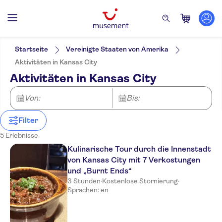
Filter
Preis (pro Person)
Hoteltransfer
Ticketoptionen
Startseite
Vereinigte Staaten von Amerika
Sofortbestätigung
Kategorien
Min.
€
Max.
€
Aktivitäten in Kansas City
Kostenloser Rücktritt
Aktivitäten
NO-PICKUP
Sprache
Aktivitäten in Kansas City
Eintritte inbegriffen
Indoor-Aktivitäten
Englisch
Attraktionen und Führungen
Geführte Tour
Rundgänge
Lokales Flair
Sightseeing-Pässe
Von:
Bis:
Ausflüge und Tagestouren
Mahlzeit inbegriffen
Essen & Getränke
Kleine Gruppengröße
Filter
Getränke &
Führung mit Audioguide
Tastings
5 Erlebnisse
Digitale Buchungsbestätigung
Offizieller Reseller
Kulinarische Tour durch die Innenstadt
von Kansas City mit 7 Verkostungen
und „Burnt Ends“
3 Stunden
·
Kostenlose Stornierung
·
Sprachen: en