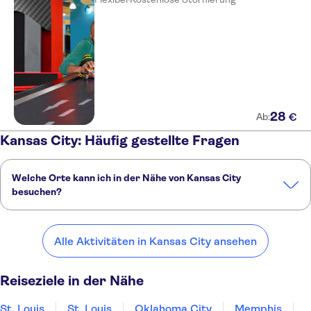
28
€
Ab:
Kansas City: Häufig gestellte Fragen
Welche Orte kann ich in der Nähe von Kansas City
besuchen?
Hier sind einige unserer Lieblingsorte in der Nähe von Kansas City:
St. Louis
St. Louis
Oklahoma City
Memphis
Alle Aktivitäten in Kansas City ansehen
Minneapolis - St. Paul
Reiseziele in der Nähe
St. Louis
St. Louis
Oklahoma City
Memphis