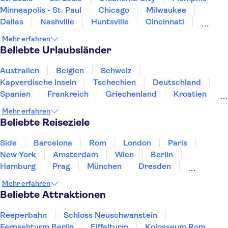
Minneapolis - St. Paul
Chicago
Milwaukee
Dallas
Nashville
Huntsville
Cincinnati
Colorado Springs
Denver
Mehr erfahren
Rapid City and Mount Rushmore
Boulder
Beliebte Urlaubsländer
Australien
Belgien
Schweiz
Kapverdische Inseln
Tschechien
Deutschland
Spanien
Frankreich
Griechenland
Kroatien
Irland
Island
Italien
Japan
Luxemburg
Mehr erfahren
Norwegen
Polen
Portugal
Schweden
Beliebte Reiseziele
Side
Barcelona
Rom
London
Paris
New York
Amsterdam
Wien
Berlin
Hamburg
Prag
München
Dresden
San Francisco
Miami
Leipzig
Stuttgart
Mehr erfahren
Heidelberg
Bremen
Hannover
Beliebte Attraktionen
Reeperbahn
Schloss Neuschwanstein
Fernsehturm Berlin
Eiffelturm
Kolosseum Rom