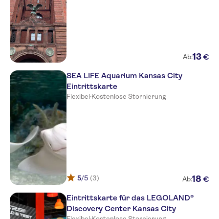
13
€
Ab:
SEA LIFE Aquarium Kansas City
Eintrittskarte
Flexibel
·
Kostenlose Stornierung
5
/5
(3)
18
€
Ab:
Eintrittskarte für das LEGOLAND®
Discovery Center Kansas City
Flexibel
·
Kostenlose Stornierung