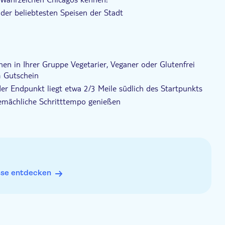
 der beliebtesten Speisen der Stadt
onen in Ihrer Gruppe Vegetarier, Veganer oder Glutenfrei
m Gutschein
er Endpunkt liegt etwa 2/3 Meile südlich des Startpunkts
gemächliche Schritttempo genießen
upgraden (bitte Ausweis mitbringen)
sse entdecken