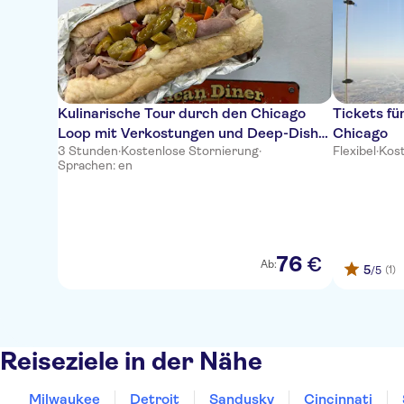
Kulinarische Tour durch den Chicago
Tickets fü
Loop mit Verkostungen und Deep-Dish-
Chicago
3 Stunden
·
Kostenlose Stornierung
·
Flexibel
·
Kost
Pizza
Sprachen: en
76
€
Ab:
5
(1)
/5
Reiseziele in der Nähe
Milwaukee
Detroit
Sandusky
Cincinnati