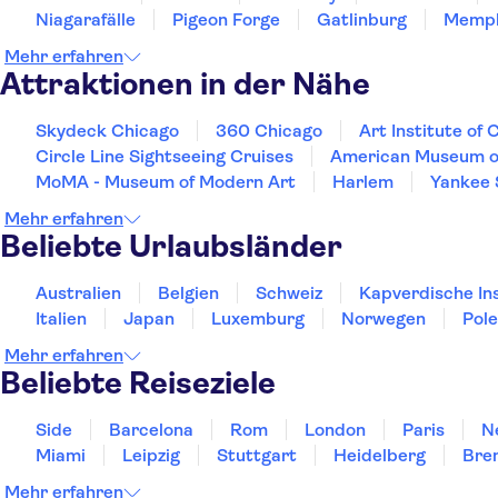
Niagarafälle
Pigeon Forge
Gatlinburg
Memph
Mehr erfahren
Attraktionen in der Nähe
Skydeck Chicago
360 Chicago
Art Institute of 
Circle Line Sightseeing Cruises
American Museum of
MoMA - Museum of Modern Art
Harlem
Yankee 
Mehr erfahren
Beliebte Urlaubsländer
Australien
Belgien
Schweiz
Kapverdische In
Italien
Japan
Luxemburg
Norwegen
Pol
Mehr erfahren
Beliebte Reiseziele
Side
Barcelona
Rom
London
Paris
N
Miami
Leipzig
Stuttgart
Heidelberg
Bre
Mehr erfahren