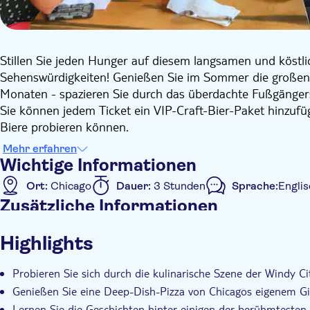
Stillen Sie jeden Hunger auf diesem langsamen und köstl
Sehenswürdigkeiten! Genießen Sie im Sommer die großen
Monaten - spazieren Sie durch das überdachte Fußgängers
Sie können jedem Ticket ein VIP-Craft-Bier-Paket hinzufüg
Biere probieren können.
Probieren Sie einige der leckersten Speisen, die hier in 
Mehr erfahren
Hot Dog im Chicago-Stil, italienisches Rindfleisch und ein
Wichtige Informationen
Geschichte dieser Gerichte und wo sie kreiert wurden. B
Ort:
Chicago
Dauer:
3 Stunden
Sprache:
Englis
Sehenswürdigkeiten wie den Millennium Park (einschließli
Zusätzliche Informationen
das Chicago Theatre, die Magnificent Mile, den Chicago R
Sofortbestätigung
Geführte Tour
Mahlzeit inbe
Highlights
Digitale Buchungsbestätigung
Standardgruppe
Probieren Sie sich durch die kulinarische Szene der Windy Ci
Genießen Sie eine Deep-Dish-Pizza von Chicagos eigenem Gi
Lernen Sie die Geschichten hinter einigen der berühmtesten