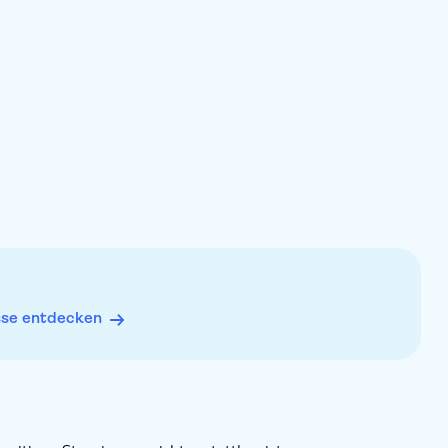
rung unterzeichnen. Personen unter 17 Jahren benötigen die
eil oder Erziehungsberechtigten
iten erforderlich
as Personal darauf aufmerksam machen, da möglicherweise
r die Kursleiter gelten
sse entdecken