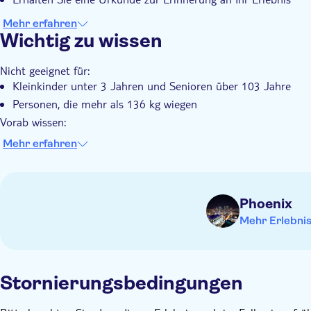
Mehr erfahren
Wichtig zu wissen
Nicht geeignet für:
Kleinkinder unter 3 Jahren und Senioren über 103 Jahre
Personen, die mehr als 136 kg wiegen
Vorab wissen:
Alle Teilnehmer müssen bei der Ankunft eine Verzichtserklä
Mehr erfahren
Unterzeichnung ihrer Verzichtserklärung durch einen Elternt
Anfängerflyer sind herzlich willkommen. Es sind keine Fähigke
Teilnehmer, die zwischen 118 und 136 kg wiegen, müssen d
Phoenix
zusätzliche Einschränkungen und zeitliche Einschränkungen fü
Mehr Erlebni
Denk daran es mitzubringen:
Turnschuhe
lässige, bequeme Kleidung wird empfohlen
Stornierungsbedingungen