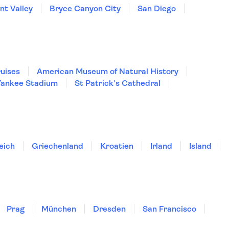
t Valley
Bryce Canyon City
San Diego
ruises
American Museum of Natural History
Yankee Stadium
St Patrick’s Cathedral
eich
Griechenland
Kroatien
Irland
Island
Prag
München
Dresden
San Francisco