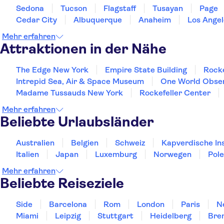
Sedona
Tucson
Flagstaff
Tusayan
Page
Cedar City
Albuquerque
Anaheim
Los Angel
Mehr erfahren
Attraktionen in der Nähe
The Edge New York
Empire State Building
Rocke
Intrepid Sea, Air & Space Museum
One World Obse
Madame Tussauds New York
Rockefeller Center
Mehr erfahren
Beliebte Urlaubsländer
Australien
Belgien
Schweiz
Kapverdische In
Italien
Japan
Luxemburg
Norwegen
Pol
Mehr erfahren
Beliebte Reiseziele
Side
Barcelona
Rom
London
Paris
N
Miami
Leipzig
Stuttgart
Heidelberg
Bre