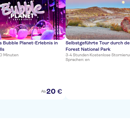
 Bubble Planet-Erlebnis in
Selbstgeführte Tour durch de
lls
Forest National Park
30 Minuten
3-4 Stunden
·
Kostenlose Stornier
Sprachen: en
20
€
Ab: