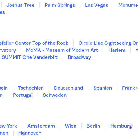
Joshua Tree
Palm Springs
Las Vegas
Monumen
es
feller Center Top of the Rock
Circle Line Sightseeing C
rvatory
MoMA - Museum of Modern Art
Harlem
SUMMIT One Vanderbilt
Broadway
seln
Tschechien
Deutschland
Spanien
Frankr
en
Portugal
Schweden
ew York
Amsterdam
Wien
Berlin
Hamburg
men
Hannover