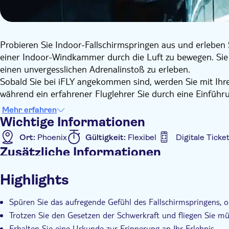
Probieren Sie Indoor-Fallschirmspringen aus und erleben Sie
einer Indoor-Windkammer durch die Luft zu bewegen. Si
einen unvergesslichen Adrenalinstoß zu erleben.
Sobald Sie bei iFLY angekommen sind, werden Sie mit Ihr
während ein erfahrener Fluglehrer Sie durch eine Einführu
Kammer begleiten, damit er Ihnen Tipps und Tricks geben
Mehr erfahren
Fallschirmsprung-Erlebnis herausholen.
Wichtige Informationen
Ort:
Phoenix
Gültigkeit:
Flexibel
Digitale Ticke
Zusätzliche Informationen
Sofortbestätigung
Barrierefrei
Highlights
Spüren Sie das aufregende Gefühl des Fallschirmspringens, o
Trotzen Sie den Gesetzen der Schwerkraft und fliegen Sie mü
Erhalten Sie eine Urkunde zur Erinnerung an Ihr Erlebnis