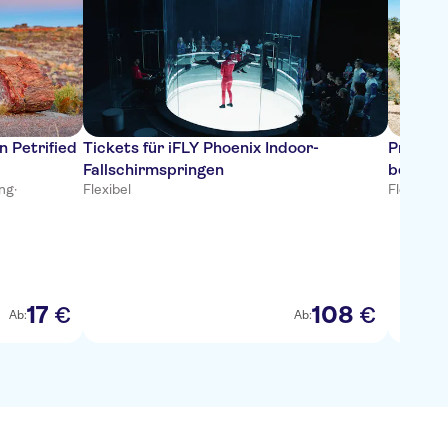
n Petrified
Tickets für iFLY Phoenix Indoor-
Private
Fallschirmspringen
bei Son
ung
·
Flexibel
Flexibel
·
K
17
108
€
€
Ab:
Ab: