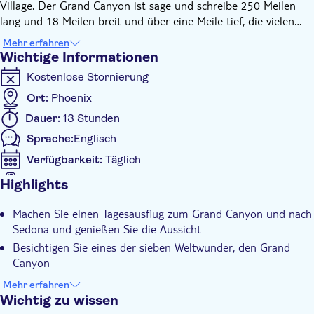
Village. Der Grand Canyon ist sage und schreibe 250 Meilen
lang und 18 Meilen breit und über eine Meile tief, die vielen
Gesteinsschichten erzählen die Geschichte des
Mehr erfahren
nordamerikanischen Kontinents. Es bleibt genügend Zeit, um
Wichtige Informationen
den Canyon zu bestaunen und viele Fotos zu machen, die ein
Kostenlose Stornierung
Leben lang halten. Nach der Mittagspause geht es weiter nach
Sedona, wo Sie das malerische Sedona-Viertel besichtigen
Ort:
Phoenix
können, das mit kuriosen und lokalen Kunstwerken aufwartet.
Dauer:
13 Stunden
Nach dem Ende der Tour in Sedona geht es weiter nach
Sprache:
Englisch
Redrock, wo Sie vor der Rückfahrt noch einige
Fotomöglichkeiten haben.
Verfügbarkeit:
Täglich
Digitale Tickets
Highlights
Zusätzliche Informationen
Machen Sie einen Tagesausflug zum Grand Canyon und nach
Sofortbestätigung
Sedona und genießen Sie die Aussicht
Eintritte inbegriffen
Besichtigen Sie eines der sieben Weltwunder, den Grand
Geführte Tour
Canyon
Jede Menge Fotomöglichkeiten an berühmten Wahrzeichen
Mahlzeit inbegriffen
Mehr erfahren
Wichtig zu wissen
Abholservice vom Hotel