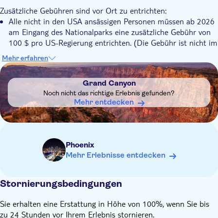
Inklusive Transfer
Zusätzliche Gebühren sind vor Ort zu entrichten:
Mittagessen
Alle nicht in den USA ansässigen Personen müssen ab 2026
am Eingang des Nationalparks eine zusätzliche Gebühr von
100 $ pro US-Regierung entrichten. (Die Gebühr ist nicht im
Reisepreis enthalten). Dies hat keine Auswirkungen auf
Mehr erfahren
derzeitige US-Bürger. Alle Gäste sollten einen Ausweis
DSA1Grand Canyon
mitbringen. (Führerschein, Reisepass usw.)
Grand Canyon
Im Voraus wissen:
Noch nicht das richtige Erlebnis gefunden?
Bitte ziehen Sie sich entsprechend an, da die Temperaturen
Mehr entdecken
am Grand Canyon in den Wintermonaten unter 30 Grad
Celsius fallen können.
Je nach Abholort der Gäste kann sich die Dauer der Tour
verlängern.
Phoenix
Mehr Erlebnisse entdecken
Stornierungsbedingungen
Sie erhalten eine Erstattung in Höhe von 100%, wenn Sie bis
zu 24 Stunden vor Ihrem Erlebnis stornieren.