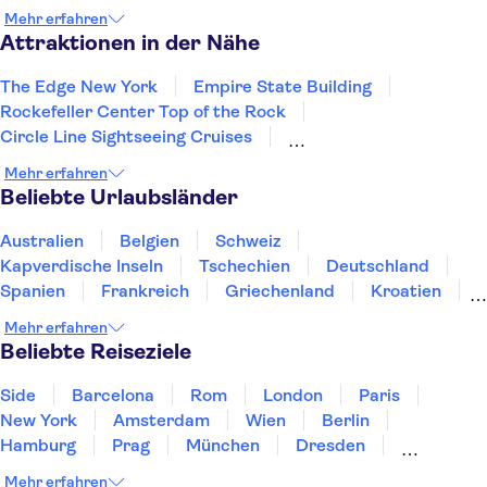
Cedar City
Albuquerque
Anaheim
Los Angeles
Mehr erfahren
Attraktionen in der Nähe
The Edge New York
Empire State Building
Rockefeller Center Top of the Rock
Circle Line Sightseeing Cruises
American Museum of Natural History
Mehr erfahren
Intrepid Sea, Air & Space Museum
Beliebte Urlaubsländer
One World Observatory
MoMA - Museum of Modern Art
Harlem
Australien
Belgien
Schweiz
Yankee Stadium
St Patrick’s Cathedral
Kapverdische Inseln
Tschechien
Deutschland
Madame Tussauds New York
Rockefeller Center
Spanien
Frankreich
Griechenland
Kroatien
SUMMIT One Vanderbilt
Broadway
Irland
Island
Italien
Japan
Luxemburg
Mehr erfahren
Norwegen
Polen
Portugal
Schweden
Beliebte Reiseziele
Side
Barcelona
Rom
London
Paris
New York
Amsterdam
Wien
Berlin
Hamburg
Prag
München
Dresden
San Francisco
Miami
Leipzig
Stuttgart
Mehr erfahren