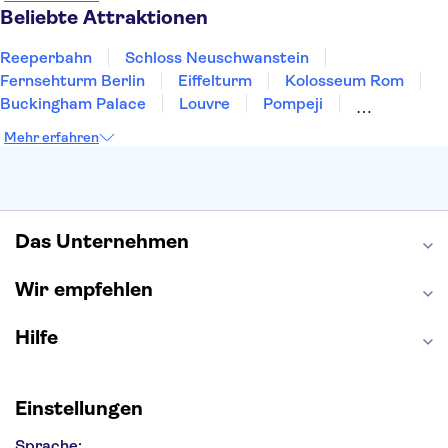
Heidelberg
Bremen
Hannover
Beliebte Attraktionen
Reeperbahn
Schloss Neuschwanstein
Fernsehturm Berlin
Eiffelturm
Kolosseum Rom
Buckingham Palace
Louvre
Pompeji
Petersdom
Sagrada Familia
Tower of London
Mehr erfahren
Moulin Rouge
Burj Khalifa
Keukenhof
London Eye
Elbphilharmonie
Alhambra
Efteling
St Pauli
Das Unternehmen
Wir empfehlen
Hilfe
Einstellungen
Sprache: