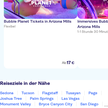
Bubble Planet Tickets in Arizona Mills
Immersives Bubbl
Flexibel
Arizona Mills
1-1 Stunde 30 Minu
17
€
Ab:
Reiseziele in der Nähe
Sedona
Tucson
Flagstaff
Tusayan
Page
Joshua Tree
Palm Springs
Las Vegas
Monument Valley
Bryce Canyon City
San Diego