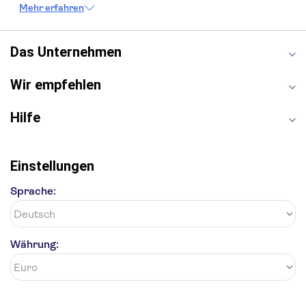
Louvre
Pompeji
Petersdom
Mehr erfahren
Sagrada Familia
Tower of London
Moulin Rouge
Burj Khalifa
Keukenhof
London Eye
Elbphilharmonie
Alhambra
Das Unternehmen
Efteling
St Pauli
Wir empfehlen
Hilfe
Einstellungen
Sprache:
Währung: