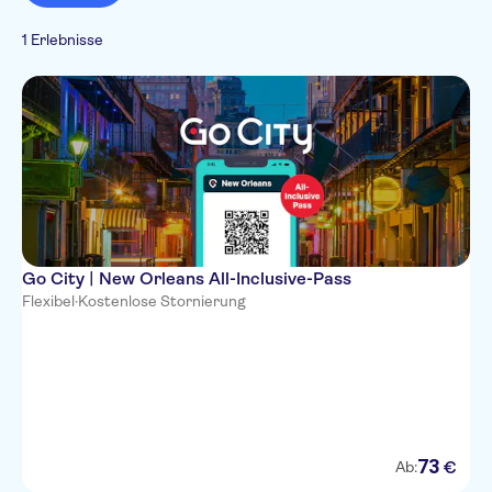
1 Erlebnisse
Go City | New Orleans All-Inclusive-Pass
Flexibel
·
Kostenlose Stornierung
73
€
Ab: