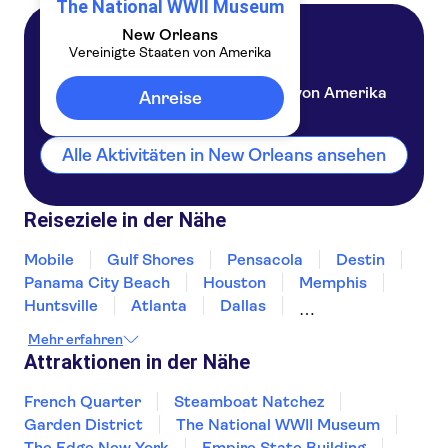
The National WWII Museum
New Orleans
Vereinigte Staaten von Amerika
New Orleans
Vereinigte Staaten von Amerika
Anreise
Alle Aktivitäten in New Orleans ansehen
Reiseziele in der Nähe
Mobile
Gulf Shores
Pensacola
Destin
Panama City Beach
Houston
Memphis
Huntsville
Atlanta
Dallas
Chattanooga
Clearwater Beach
Austin
Mehr erfahren
Jacksonville
Attraktionen in der Nähe
French Quarter
Steamboat Natchez
Garden District
The National WWII Museum
The Edge New York
Empire State Building