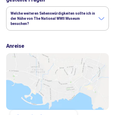
Welche weiteren Sehenswürdigkeiten sollte ich in
der Nähe von The National WWII Museum
besuchen?
Hier sind einige andere Sehenswürdigkeiten in The National
WWII Museum, die Sie nicht verpassen sollten:
Anreise
French Quarter
Steamboat Natchez
Garden District