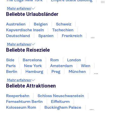
Rockefeller Center Top of the Rock
Mehr erfahren
Circle Line Sightseeing Cruises
Beliebte Urlaubsländer
American Museum of Natural History
Intrepid Sea, Air & Space Museum
Australien
Belgien
Schweiz
One World Observatory
Kapverdische Inseln
Tschechien
MoMA - Museum of Modern Art
Harlem
Deutschland
Spanien
Frankreich
Yankee Stadium
St Patrick’s Cathedral
Griechenland
Kroatien
Irland
Island
Mehr erfahren
Italien
Japan
Luxemburg
Norwegen
Beliebte Reiseziele
Polen
Portugal
Schweden
Side
Barcelona
Rom
London
Paris
New York
Amsterdam
Wien
Berlin
Hamburg
Prag
München
Dresden
San Francisco
Miami
Leipzig
Mehr erfahren
Stuttgart
Heidelberg
Bremen
Hannover
Beliebte Attraktionen
Reeperbahn
Schloss Neuschwanstein
Fernsehturm Berlin
Eiffelturm
Kolosseum Rom
Buckingham Palace