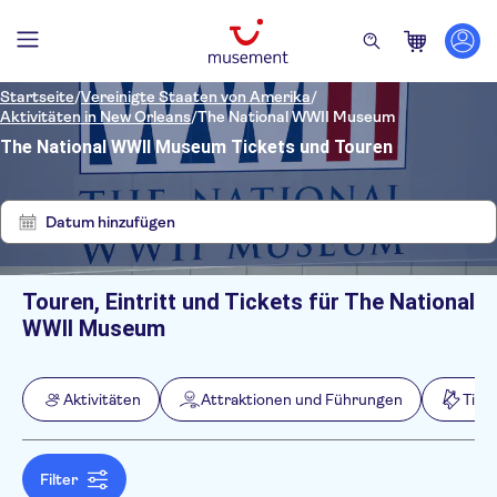
Startseite
/
Vereinigte Staaten von Amerika
/
Aktivitäten in New Orleans
/
The National WWII Museum
The National WWII Museum Tickets und Touren
Zeige
Filter
1
löschen
Ergebnisse
Datum hinzufügen
Touren, Eintritt und Tickets für The National
Filter
Preis (pro Person)
WWII Museum
Hoteltransfer
Ticketoptionen
Kostenloser Rücktritt
Kategorien
Min.
€
Max.
€
Aktivitäten
Attraktionen und Führungen
Tick
Sofortbestätigung
Aktivitäten
NO-PICKUP
Sprache
Aktivitäten in der Stadt
Attraktionen und Führungen
Tickets und Events
Filter