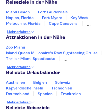
Reiseziele in der Nähe
Miami Beach
Fort Lauderdale
Naples, Florida
Fort Myers
Key West
Melbourne, Florida
Cape Canaveral
Kissimmee
Orlando
Tampa
Mehr erfahren
Clearwater Beach
St. Augustine
Attraktionen in der Nähe
Jacksonville
Savannah
Zoo Miami
Island Queen Millionaire's Row Sightseeing Cruise
Thriller Miami Speedboote
The Edge New York
Empire State Building
Mehr erfahren
Rockefeller Center Top of the Rock
Beliebte Urlaubsländer
Circle Line Sightseeing Cruises
American Museum of Natural History
Australien
Belgien
Schweiz
Intrepid Sea, Air & Space Museum
Kapverdische Inseln
Tschechien
One World Observatory
Deutschland
Spanien
Frankreich
MoMA - Museum of Modern Art
Harlem
Griechenland
Kroatien
Irland
Island
Mehr erfahren
Yankee Stadium
St Patrick’s Cathedral
Italien
Japan
Luxemburg
Norwegen
Beliebte Reiseziele
Madame Tussauds New York
Polen
Portugal
Schweden