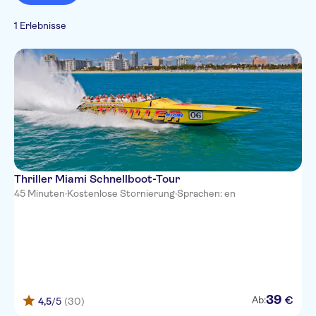
1 Erlebnisse
Thriller Miami Schnellboot-Tour
45 Minuten
·
Kostenlose Stornierung
·
Sprachen: en
39
€
Ab:
4,5
/5
(30)