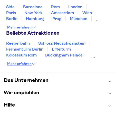
Side
Barcelona
Rom
London
Paris
New York
Amsterdam
Wien
Berlin
Hamburg
Prag
München
Dresden
San Francisco
Miami
Leipzig
Mehr erfahren
Stuttgart
Heidelberg
Bremen
Hannover
Beliebte Attraktionen
Reeperbahn
Schloss Neuschwanstein
Fernsehturm Berlin
Eiffelturm
Kolosseum Rom
Buckingham Palace
Louvre
Pompeji
Petersdom
Mehr erfahren
Sagrada Familia
Tower of London
Moulin Rouge
Burj Khalifa
Keukenhof
London Eye
Elbphilharmonie
Alhambra
Das Unternehmen
Efteling
St Pauli
Wir empfehlen
Hilfe