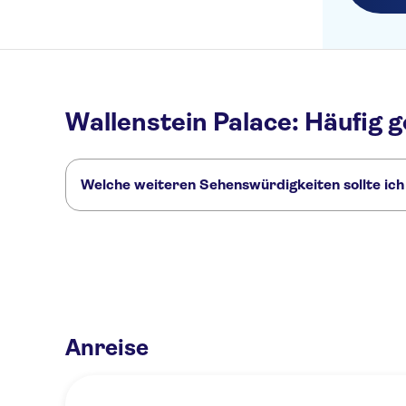
Wallenstein Palace: Häufig g
Welche weiteren Sehenswürdigkeiten sollte ich
Hier sind einige andere Sehenswürdigkeiten in Wallenstein P
Prager Burg
Moldau
Charles Bridge
Prager Rathausuhr
Anreise