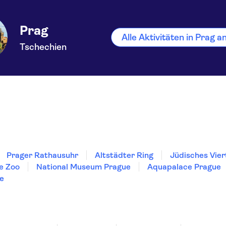
Prag
Alle Aktivitäten in Prag 
Tschechien
Prager Rathausuhr
Altstädter Ring
Jüdisches Vier
e Zoo
National Museum Prague
Aquapalace Prague
ce