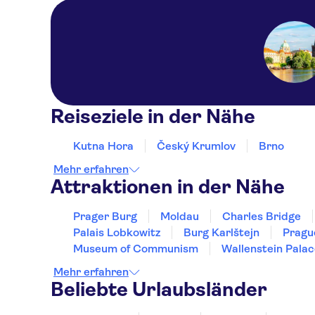
Reiseziele in der Nähe
Kutna Hora
Český Krumlov
Brno
Mehr erfahren
Attraktionen in der Nähe
Prager Burg
Moldau
Charles Bridge
Palais Lobkowitz
Burg Karlštejn
Pragu
Museum of Communism
Wallenstein Pala
Mehr erfahren
Beliebte Urlaubsländer