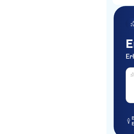
E
Er
Was 
B
E