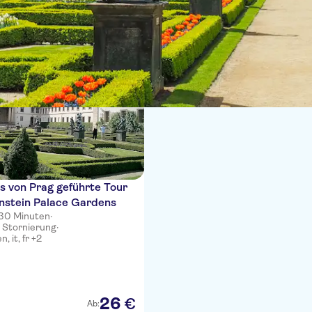
e
 von Prag geführte Tour
nstein Palace Gardens
 30 Minuten
·
 Stornierung
·
, it, fr +2
26
€
Ab: