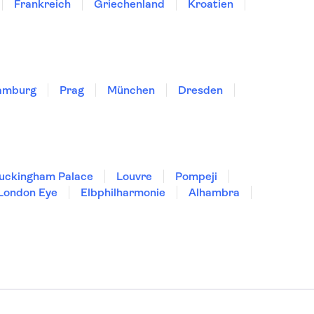
Frankreich
Griechenland
Kroatien
amburg
Prag
München
Dresden
uckingham Palace
Louvre
Pompeji
London Eye
Elbphilharmonie
Alhambra