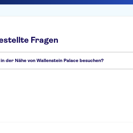
estellte Fragen
 in der Nähe von Wallenstein Palace besuchen?
alace, die Sie nicht verpassen sollten:
Altstädter Ring
Jüdisches Viertel Prag