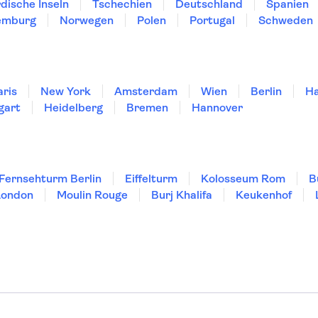
dische Inseln
Tschechien
Deutschland
Spanien
emburg
Norwegen
Polen
Portugal
Schweden
aris
New York
Amsterdam
Wien
Berlin
H
gart
Heidelberg
Bremen
Hannover
Fernsehturm Berlin
Eiffelturm
Kolosseum Rom
B
London
Moulin Rouge
Burj Khalifa
Keukenhof