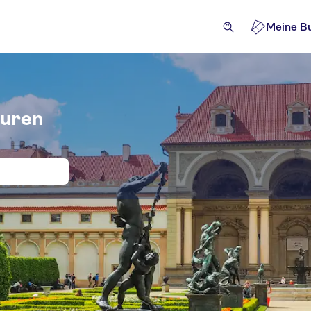
Meine B
ouren
, Eintritt und Tickets für Wallenstei
tivitäten
Attraktionen und Führungen
Ausflüge und Ta