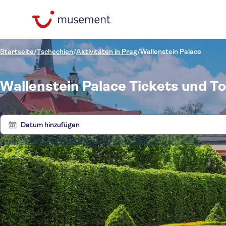
Startseite
/
Tschechien
/
Aktivitäten in Prag
/
Wallenstein Palace
Wallenstein Palace Tickets und T
Datum hinzufügen
Preis (pro Person)
Touren
Hoteltransfer
Ticketoptionen
Eintritte inbegriffen
Kategorien
€
€
Ak
Min.
Max.
Geführte Tour
Sprache
Aktivitäten
NO-PICKUP