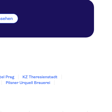
ansehen
tel Prag
KZ Theresienstadt
Pilsner Urquell Brauerei