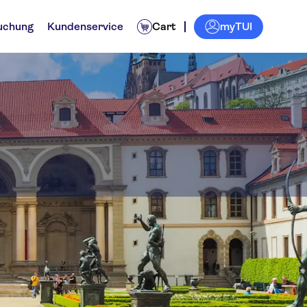
myTUI
uchung
Kundenservice
Cart
n Palace
gestouren