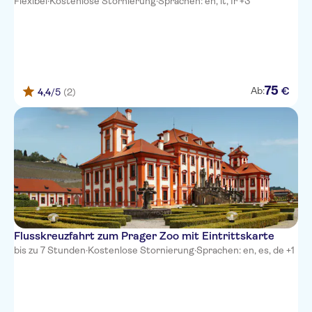
Flexibel
·
Kostenlose Stornierung
·
Sprachen: en, it, fr +3
75
€
Ab:
4,4
/5
(2)
Flusskreuzfahrt zum Prager Zoo mit Eintrittskarte
bis zu 7 Stunden
·
Kostenlose Stornierung
·
Sprachen: en, es, de +1