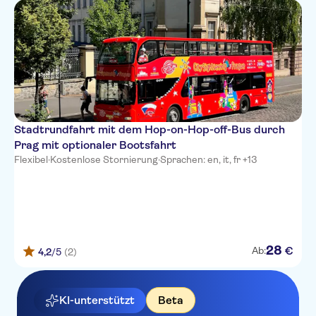
Stadtrundfahrt mit dem Hop-on-Hop-off-Bus durch
Prag mit optionaler Bootsfahrt
Flexibel
·
Kostenlose Stornierung
·
Sprachen: en, it, fr +13
28
€
Ab:
4,2
/5
(2)
KI-unterstützt
Beta