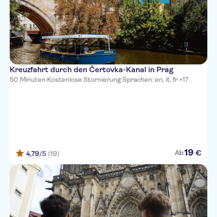
Kreuzfahrt durch den Čertovka-Kanal in Prag
50 Minuten
·
Kostenlose Stornierung
·
Sprachen: en, it, fr +17
19
€
Ab:
4,79
/5
(19)