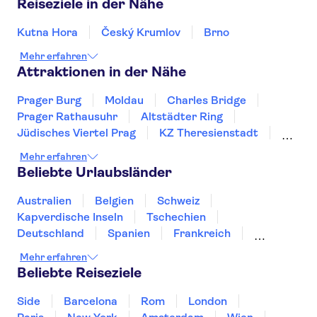
Reiseziele in der Nähe
Kutna Hora
Český Krumlov
Brno
Mehr erfahren
Attraktionen in der Nähe
Prager Burg
Moldau
Charles Bridge
Prager Rathausuhr
Altstädter Ring
Jüdisches Viertel Prag
KZ Theresienstadt
Palais Lobkowitz
Burg Karlštejn
Mehr erfahren
Prague Zoo
National Museum Prague
Beliebte Urlaubsländer
Aquapalace Prague
Pilsner Urquell Brauerei
Museum of Communism
Wallenstein Palace
Australien
Belgien
Schweiz
Kapverdische Inseln
Tschechien
Deutschland
Spanien
Frankreich
Griechenland
Kroatien
Irland
Island
Mehr erfahren
Italien
Japan
Luxemburg
Norwegen
Beliebte Reiseziele
Polen
Portugal
Schweden
Side
Barcelona
Rom
London