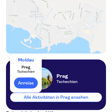
Abendrundfahrt durch Prag mit Abendessen in Buffetform
Moldau
Prag
Tschechien
Prag
Tschechien
Anreise
Alle Aktivitäten in Prag ansehen