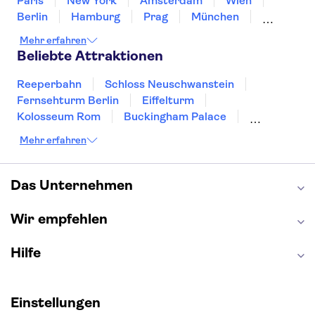
Paris
New York
Amsterdam
Wien
Berlin
Hamburg
Prag
München
Dresden
San Francisco
Miami
Leipzig
Mehr erfahren
Stuttgart
Heidelberg
Bremen
Hannover
Beliebte Attraktionen
Reeperbahn
Schloss Neuschwanstein
Fernsehturm Berlin
Eiffelturm
Kolosseum Rom
Buckingham Palace
Louvre
Pompeji
Petersdom
Mehr erfahren
Sagrada Familia
Tower of London
Moulin Rouge
Burj Khalifa
Keukenhof
London Eye
Elbphilharmonie
Alhambra
Das Unternehmen
Efteling
St Pauli
Wir empfehlen
Hilfe
Einstellungen