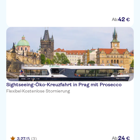
42
€
Ab:
Sightseeing-Öko-Kreuzfahrt in Prag mit Prosecco
Flexibel
·
Kostenlose Stornierung
24
€
Ab:
3,27
/5
(3)