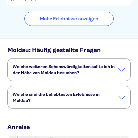
Mehr Erlebnisse anzeigen
Moldau: Häufig gestellte Fragen
Welche weiteren Sehenswürdigkeiten sollte ich in
der Nähe von Moldau besuchen?
Hier sind einige andere Sehenswürdigkeiten in Moldau, die
Sie nicht verpassen sollten:
Welche sind die beliebtesten Erlebnisse in
Prager Burg
Charles Bridge
Prager Rathausuhr
Moldau?
Altstädter Ring
Jüdisches Viertel Prag
Dies sind die beliebtesten Aktivitäten in Moldau:
Zweistündige große Kreuzfahrt in Prag
Anreise
Kreuzfahrt durch den Čertovka-Kanal in Prag
Das Beste von Prag zu Fuß und mit dem Bus mit Flussfahrt und Prager Burg
Prager Dinner-Kreuzfahrtticket