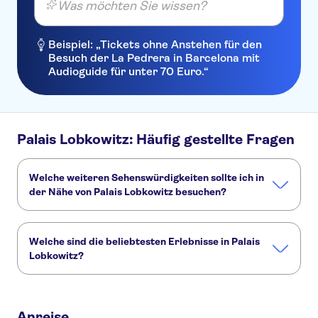
Was möchten Sie wissen?
Beispiel: „Tickets ohne Anstehen für den
Besuch der La Pedrera in Barcelona mit
Audioguide für unter 70 Euro.“
Palais Lobkowitz: Häufig gestellte Fragen
Welche weiteren Sehenswürdigkeiten sollte ich in
der Nähe von Palais Lobkowitz besuchen?
Hier sind einige andere Sehenswürdigkeiten in Palais
Lobkowitz, die Sie nicht verpassen sollten:
Welche sind die beliebtesten Erlebnisse in Palais
Prager Burg
Moldau
Charles Bridge
Prager Rathausuhr
Lobkowitz?
Altstädter Ring
Jüdisches Viertel Prag
Dies sind die beliebtesten Aktivitäten in Palais Lobkowitz:
Eintrittskarten für die Prager Burg und den Lobkowicz-Palast
Anreise
Eintrittskarte für den Lobkowicz-Palast und Mittagskonzert