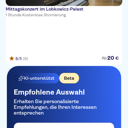
Mittagskonzert im Lobkowicz-Palast
1 Stunde
·
Kostenlose Stornierung
20
€
Ab:
5
/5
(6)
KI-unterstützt
Beta
Empfohlene Auswahl
Erhalten Sie personalisierte
Empfehlungen, die Ihren Interessen
entsprechen