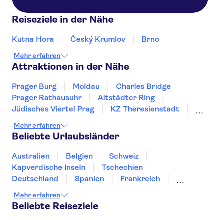
Reiseziele in der Nähe
Kutna Hora
Český Krumlov
Brno
Mehr erfahren
Attraktionen in der Nähe
Prager Burg
Moldau
Charles Bridge
Prager Rathausuhr
Altstädter Ring
Jüdisches Viertel Prag
KZ Theresienstadt
Palais Lobkowitz
Burg Karlštejn
Mehr erfahren
Prague Zoo
National Museum Prague
Beliebte Urlaubsländer
Aquapalace Prague
Pilsner Urquell Brauerei
Museum of Communism
Wallenstein Palace
Australien
Belgien
Schweiz
Kapverdische Inseln
Tschechien
Deutschland
Spanien
Frankreich
Griechenland
Kroatien
Irland
Island
Mehr erfahren
Italien
Japan
Luxemburg
Norwegen
Beliebte Reiseziele
Polen
Portugal
Schweden