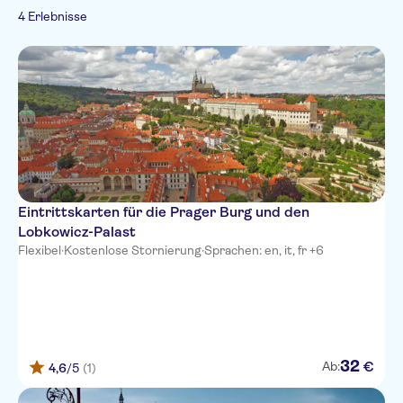
Französisch
Offizieller Reseller
4 Erlebnisse
Italienisch
Japanisch
Russisch
Koreanisch
Tschechisch
Eintrittskarten für die Prager Burg und den
Lobkowicz-Palast
Flexibel
·
Kostenlose Stornierung
·
Sprachen: en, it, fr +6
32
€
Ab:
4,6
/5
(1)