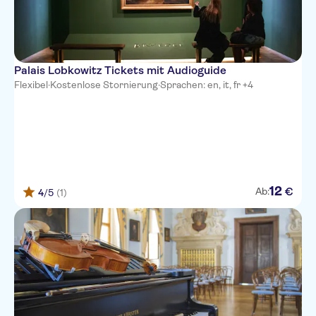
Palais Lobkowitz Tickets mit Audioguide
Flexibel
·
Kostenlose Stornierung
·
Sprachen: en, it, fr +4
12
€
Ab:
4
/5
(1)