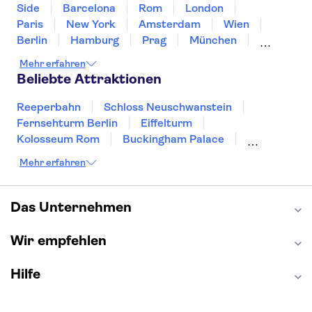
Side
Barcelona
Rom
London
Paris
New York
Amsterdam
Wien
Berlin
Hamburg
Prag
München
Dresden
San Francisco
Miami
Leipzig
Mehr erfahren
Stuttgart
Heidelberg
Bremen
Hannover
Beliebte Attraktionen
Reeperbahn
Schloss Neuschwanstein
Fernsehturm Berlin
Eiffelturm
Kolosseum Rom
Buckingham Palace
Louvre
Pompeji
Petersdom
Mehr erfahren
Sagrada Familia
Tower of London
Moulin Rouge
Burj Khalifa
Keukenhof
London Eye
Elbphilharmonie
Alhambra
Das Unternehmen
Efteling
St Pauli
Wir empfehlen
Hilfe