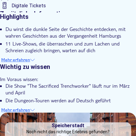
Digitale Tickets
Zusätzliche Informationen
Highlights
Sofortbestätigung
Du wirst die dunkle Seite der Geschichte entdecken, mit
Barrierefrei
wahren Geschichten aus der Vergangenheit Hamburgs
11 Live-Shows, die überraschen und zum Lachen und
Schreien zugleich bringen, warten auf dich
Es gibt gruseligen Spaß, packende Geschichten und
Mehr erfahren
überwältigende Fahrgeschäfte wie den Free Fall Tower
Wichtig zu wissen
Sie erleben die neueste Saison-Show über Hamburgs
Im Voraus wissen:
Geschichte im 17.
Die Show "The Sacrificed Trenchworker" läuft nur im März
und April
Die Dungeon-Touren werden auf Deutsch geführt
Der Eintritt wird für Kinder unter 10 Jahren nicht
Mehr erfahren
empfohlen. Kinder unter 15 Jahren müssen von einem
DSA1Speicherstadt
Erwachsenen begleitet werden.
Speicherstadt
Aufgrund der Dunkelheit und der Spezialeffekte ist ein
Noch nicht das richtige Erlebnis gefunden?