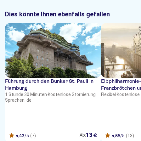
Dies könnte Ihnen ebenfalls gefallen
Führung durch den Bunker St. Pauli in
Elbphilharmonie
Hamburg
Franzbrötchen u
1 Stunde 30 Minuten
·
Kostenlose Stornierung
·
Flexibel
·
Kostenlose 
Sprachen: de
13
€
Ab:
4,43
/5
(7)
4,55
/5
(13)