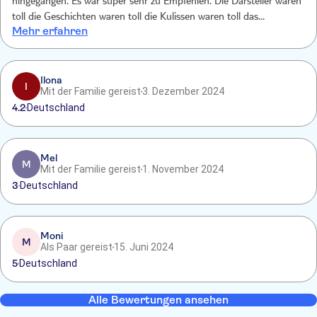
hingegangen. Es war super sehr zu Empfehlen. Die Darsteller waren
toll die Geschichten waren toll die Kulissen waren toll das
Mehr erfahren
Gesamtpaket war perfekt.
Ilona
I
Mit der Familie gereist
3. Dezember 2024
4.2
Deutschland
Mel
M
Mit der Familie gereist
1. November 2024
3
Deutschland
Moni
M
Als Paar gereist
15. Juni 2024
5
Deutschland
Alle Bewertungen ansehen