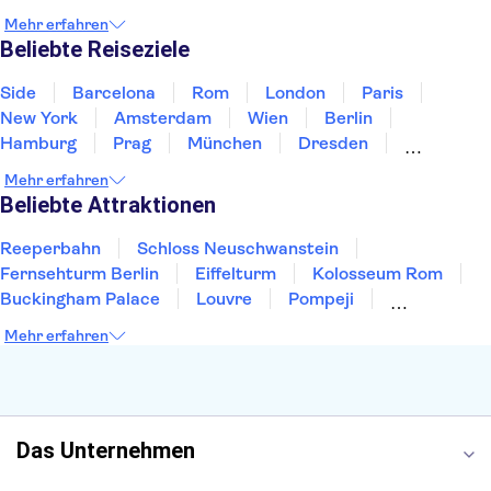
Irland
Island
Italien
Japan
Luxemburg
Mehr erfahren
Norwegen
Polen
Portugal
Schweden
Beliebte Reiseziele
Side
Barcelona
Rom
London
Paris
New York
Amsterdam
Wien
Berlin
Hamburg
Prag
München
Dresden
San Francisco
Miami
Leipzig
Stuttgart
Mehr erfahren
Heidelberg
Bremen
Hannover
Beliebte Attraktionen
Reeperbahn
Schloss Neuschwanstein
Fernsehturm Berlin
Eiffelturm
Kolosseum Rom
Buckingham Palace
Louvre
Pompeji
Petersdom
Sagrada Familia
Tower of London
Mehr erfahren
Moulin Rouge
Burj Khalifa
Keukenhof
London Eye
Elbphilharmonie
Alhambra
Efteling
St Pauli
Das Unternehmen