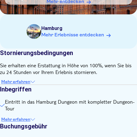
Besuch für Besucher mit Störungen des Nervensystems
Mehr entdecken
möglicherweise nicht geeignet
Die Attraktion ist für Rollstuhlfahrer zugänglich. Die
Fahrgeschäfte können übersprungen werden, das Personal
wird Ihnen dabei helfen.
Hamburg
Mehr Erlebnisse entdecken
Stornierungsbedingungen
Sie erhalten eine Erstattung in Höhe von 100%, wenn Sie bis
zu 24 Stunden vor Ihrem Erlebnis stornieren.
Mehr erfahren
Inbegriffen
Eintritt in das Hamburg Dungeon mit kompletter Dungeon-
Tour
Mehr erfahren
Buchungsgebühr