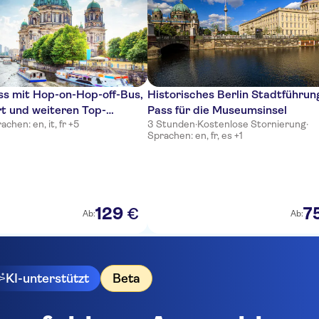
ss mit Hop-on-Hop-off-Bus,
Historisches Berlin Stadtführun
t und weiteren Top-
Pass für die Museumsinsel
achen: en, it, fr +5
3 Stunden
·
Kostenlose Stornierung
·
rdigkeiten
Sprachen: en, fr, es +1
129
7
€
Ab:
Ab:
KI-unterstützt
Beta