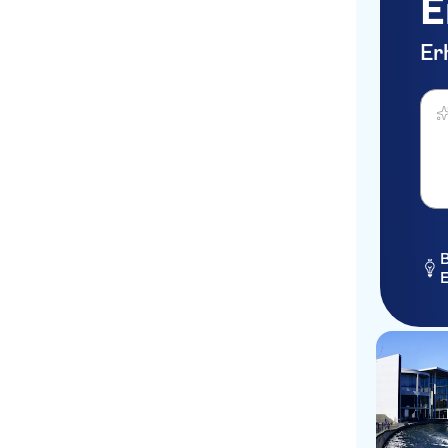
E
Er
Was 
B
E