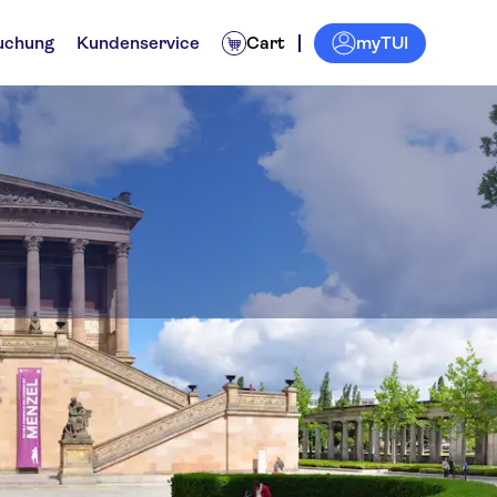
myTUI
uchung
Kundenservice
Cart
sel Berlin
vitäten
Tickets und Events
Erlebnisse für Einheimische