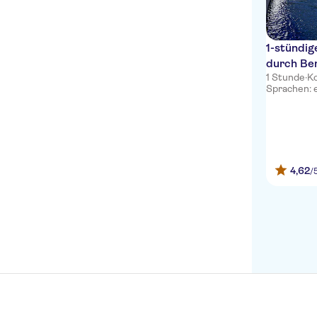
1-stündig
durch Ber
1 Stunde
·
K
Sprachen: 
4,62
/