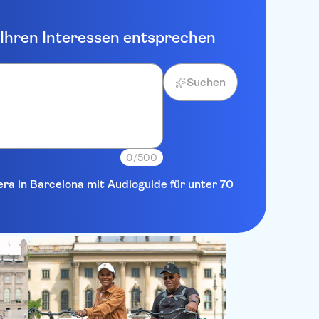
e Ihren Interessen entsprechen
Suchen
0
/500
era in Barcelona mit Audioguide für unter 70