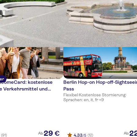
se
ler
elcomeCard: kostenlose
Berlin Hop-on Hop-off-Sightseei
he Verkehrsmittel und
Pass
Flexibel
·
Kostenlose Stornierung
·
rabatte
Sprachen: en, it, fr +9
29
2
€
Ab:
Ab:
4,33
(91)
(12)
/5