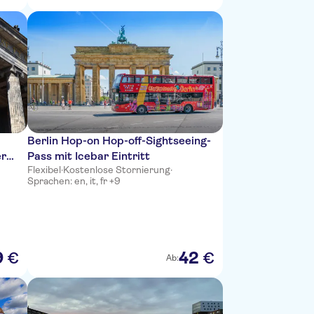
Berlin Hop-on Hop-off-Sightseeing-
er
Pass mit Icebar Eintritt
Flexibel
·
Kostenlose Stornierung
·
Sprachen: en, it, fr +9
9
42
€
€
Ab: