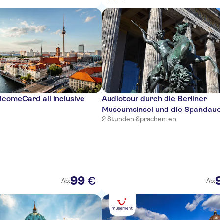
lcomeCard all inclusive
Audiotour durch die Berliner
Museumsinsel und die Spandau
2 Stunden
·
Sprachen: en
Vorstadt
99
€
Ab:
Ab: