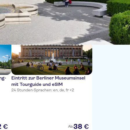
Sortieren nach:
ng-
Eintritt zur Berliner Museumsinsel
mit Tourguide und eSIM
24 Stunden
·
Sprachen: en, de, fr +2
2
38
€
€
Ab: