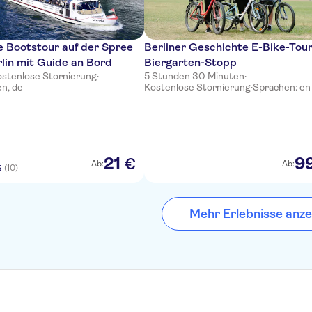
e Bootstour auf der Spree
Berliner Geschichte E-Bike-Tou
lin mit Guide an Bord
Biergarten-Stopp
ostenlose Stornierung
·
5 Stunden 30 Minuten
·
en, de
Kostenlose Stornierung
·
Sprachen: en
21
9
€
Ab:
Ab:
(10)
5
Mehr Erlebnisse anze