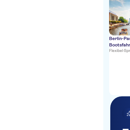
Berlin-Pa
Bootsfahr
Flexibel
·
Spr
Sehenswü