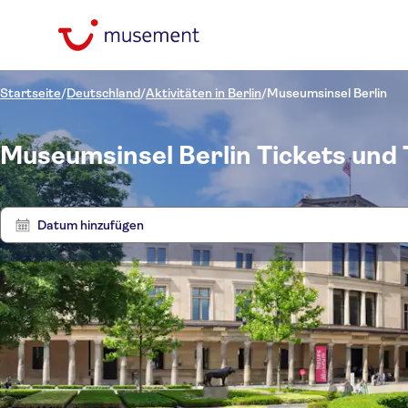
Startseite
/
Deutschland
/
Aktivitäten in Berlin
/
Museumsinsel Berlin
Museumsinsel Berlin Tickets und
Datum hinzufügen
Preis (pro Person)
Toure
Hoteltransfer
Ticketoptionen
Sofortbestätigung
Kategorien
€
€
Attr
Min.
Max.
Digitale
Attraktionen und
Sprache
NO-PICKUP
Buchungsbestätigung