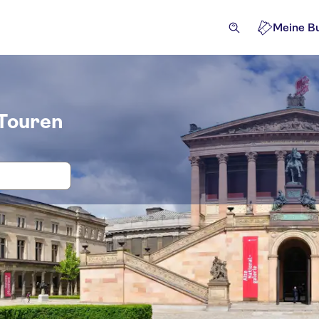
Meine B
 Touren
n, Eintritt und Tickets für Museumsin
aktionen und Führungen
Ausflüge und Tagestouren
Akti