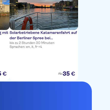
g mit
Solarbetriebene Katamaranfahrt auf
der Berliner Spree bei
bis zu 2 Stunden 30 Minuten
·
Sonnenuntergang
Sprachen: en, it, fr +4
5
35
€
€
Ab: