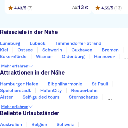
13
€
Ab:
4,43
/5
(7)
4,55
/5
(13)
Reiseziele in der Nähe
Lüneburg
Lübeck
Timmendorfer Strand
Kiel
Ostsee
Schwerin
Cuxhaven
Bremen
Eckernförde
Wismar
Oldenburg
Hannover
Wolfsburg
Flensburg
Braunschweig
Mehr erfahren
Attraktionen in der Nähe
Hamburger Hafen
Elbphilharmonie
St Pauli
Speicherstadt
HafenCity
Reeperbahn
Alster
Self-guided tours
Sternschanze
Die Spree
Frauenkirche Dresden
Mehr erfahren
Berliner Mauer
Semperoper Dresden
Beliebte Urlaubsländer
Neues Grünes Gewölbe
Fernsehturm Berlin
Australien
Belgien
Schweiz