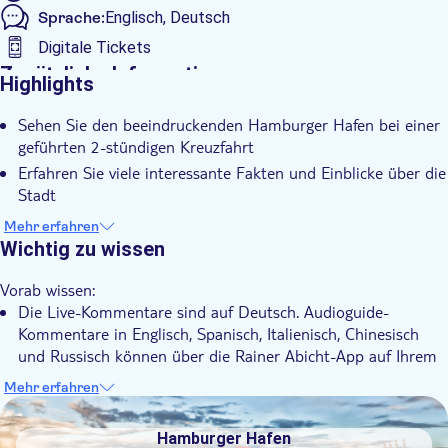
Sprache:
Englisch, Deutsch
Digitale Tickets
Zusätzliche Informationen
Highlights
Sofortbestätigung
Sehen Sie den beeindruckenden Hamburger Hafen bei einer
Geführte Tour
geführten 2-stündigen Kreuzfahrt
Führung mit Audioguide
Erfahren Sie viele interessante Fakten und Einblicke über die
Digitale Buchungsbestätigung
Stadt
Genießen Sie das maritime Flair unter buntem Treiben und
Mit Audioguide
Mehr erfahren
bestaunen Sie die charakteristische Skyline
Wichtig zu wissen
Haustiere erlaubt
Vorab wissen:
Die Live-Kommentare sind auf Deutsch. Audioguide-
Kommentare in Englisch, Spanisch, Italienisch, Chinesisch
und Russisch können über die Rainer Abicht-App auf Ihrem
Mobiltelefon abgerufen werden.
Mehr erfahren
Bevor Sie zur Kreuzfahrt antreten, müssen Sie die
DSA1Hamburger Hafen
kostenlose Rainer Abicht-App auf Ihr Handy herunterladen.
Hamburger Hafen
Es ist ratsam, dies mindestens zwei Stunden im Voraus zu