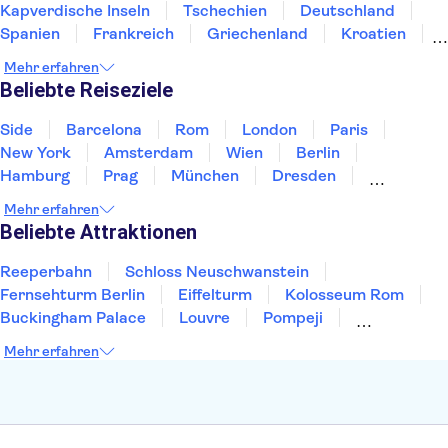
Kapverdische Inseln
Tschechien
Deutschland
Spanien
Frankreich
Griechenland
Kroatien
Irland
Island
Italien
Japan
Luxemburg
Mehr erfahren
Norwegen
Polen
Portugal
Schweden
Beliebte Reiseziele
Side
Barcelona
Rom
London
Paris
New York
Amsterdam
Wien
Berlin
Hamburg
Prag
München
Dresden
San Francisco
Miami
Leipzig
Stuttgart
Mehr erfahren
Heidelberg
Bremen
Hannover
Beliebte Attraktionen
Reeperbahn
Schloss Neuschwanstein
Fernsehturm Berlin
Eiffelturm
Kolosseum Rom
Buckingham Palace
Louvre
Pompeji
Petersdom
Sagrada Familia
Tower of London
Mehr erfahren
Moulin Rouge
Burj Khalifa
Keukenhof
London Eye
Elbphilharmonie
Alhambra
Efteling
St Pauli