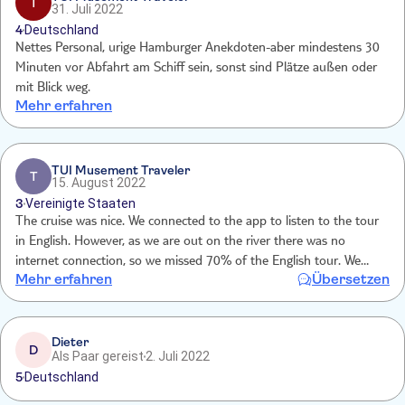
T
31. Juli 2022
4
Deutschland
Nettes Personal, urige Hamburger Anekdoten-aber mindestens 30
Minuten vor Abfahrt am Schiff sein, sonst sind Plätze außen oder
mit Blick weg.
Mehr erfahren
TUI Musement Traveler
T
15. August 2022
3
Vereinigte Staaten
The cruise was nice. We connected to the app to listen to the tour
in English. However, as we are out on the river there was no
internet connection, so we missed 70% of the English tour. We
Mehr erfahren
Übersetzen
enjoyed the sites and the guide amd everyone were friendly
Dieter
D
Als Paar gereist
2. Juli 2022
5
Deutschland