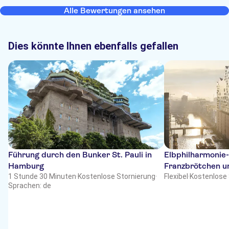
Alle Bewertungen ansehen
Dies könnte Ihnen ebenfalls gefallen
Führung durch den Bunker St. Pauli in
Elbphilharmonie
Hamburg
Franzbrötchen u
1 Stunde 30 Minuten
·
Kostenlose Stornierung
·
Flexibel
·
Kostenlose 
Sprachen: de