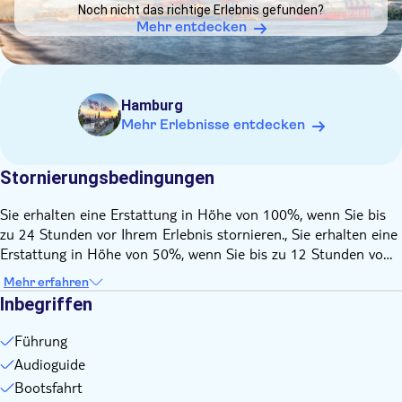
Noch nicht das richtige Erlebnis gefunden?
tun, um Zeit zu haben und eine stabile Internetverbindung
Mehr entdecken
sicherzustellen.
Sitzplätze werden beim Kauf nicht zugewiesen. Sie können
Ihren Platz frei wählen
Bitte zeigen Sie Ihren Voucher am Treffpunkt vor
Hamburg
Mehr Erlebnisse entdecken
Kleinkinder (0-3 Jahre): freier Eintritt
Denken Sie daran, mitzubringen:
Eigene Kopfhörer für den Audioguide
Stornierungsbedingungen
Sie erhalten eine Erstattung in Höhe von 100%, wenn Sie bis
zu 24 Stunden vor Ihrem Erlebnis stornieren., Sie erhalten eine
Erstattung in Höhe von 50%, wenn Sie bis zu 12 Stunden vor
Ihrem Erlebnis stornieren.
Mehr erfahren
Inbegriffen
Führung
Audioguide
Bootsfahrt