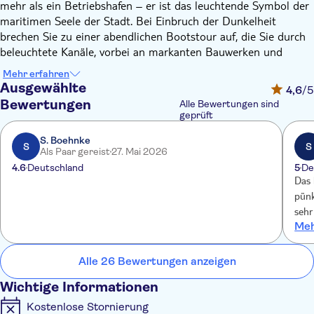
mehr als ein Betriebshafen – er ist das leuchtende Symbol der
maritimen Seele der Stadt. Bei Einbruch der Dunkelheit
brechen Sie zu einer abendlichen Bootstour auf, die Sie durch
beleuchtete Kanäle, vorbei an markanten Bauwerken und
mitten hinein in das Herz eines der geschäftigsten Häfen
Mehr erfahren
Europas führt – begleitet von einem freundlichen,
Ausgewählte
4,6
/5
sachkundigen Kapitän.
Bewertungen
Alle Bewertungen sind
Ein besonderer Höhepunkt ist die historische Speicherstadt. In
geprüft
der sanften Dämmerung glühen die roten Backsteinspeicher
S. Boehnke
und spiegeln sich im Wasser – ein Anblick, der Sie immer
S
S
Als Paar gereist
27. Mai 2026
wieder zur Kamera greifen lässt.
4.6
Deutschland
5
De
Im weiteren Verlauf gleiten Sie an der Elbphilharmonie vorbei
Das 
und erreichen die riesigen Containerterminals, wo selbst am
pünk
Abend noch Kräne schwenken und Frachtschiffe be- und
sehr
entladen werden. Lehnen Sie sich entspannt zurück und lassen
Meh
zum 
Sie sich von der besonderen Atmosphäre einfangen, während
nich
Ihr Kapitän mit Geschichten und Einblicken Hamburgs
eine
Alle 26 Bewertungen anzeigen
Hafenviertel zum Leben erweckt.
Live ist eben doch schöner als im T
Wichtige Informationen
zu 1
Kostenlose Stornierung
beiT