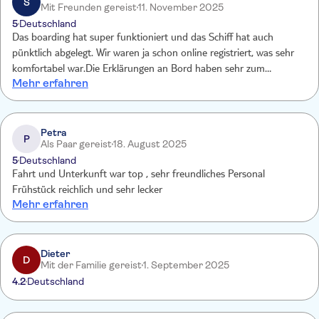
S
Mit Freunden gereist
11. November 2025
5
Deutschland
Das boarding hat super funktioniert und das Schiff hat auch
pünktlich abgelegt. Wir waren ja schon online registriert, was sehr
komfortabel war.Die Erklärungen an Bord haben sehr zum
Mehr erfahren
Hintergrundwissen für uns beigetragen und waren auch nicht so
langweilig. Der Service war sehr gut. Zudem war es eine interessante
Route mit beeindruckenden Impressionen! Live ist eben doch
schöner als im TV!!! Wir können die Fahrt zu 100 %
Petra
P
Als Paar gereist
18. August 2025
weiterempfehlen und werden sie auf jeden Fall beiTageslicht
5
Deutschland
wiederholen.
Fahrt und Unterkunft war top , sehr freundliches Personal
Frühstück reichlich und sehr lecker
Mehr erfahren
Dieter
D
Mit der Familie gereist
1. September 2025
4.2
Deutschland