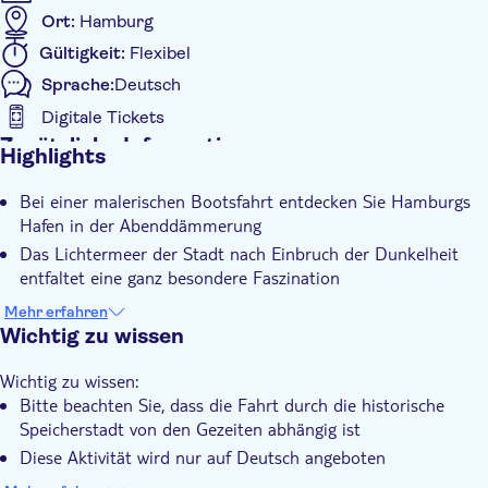
Ort:
Hamburg
Gültigkeit:
Flexibel
Sprache:
Deutsch
Digitale Tickets
Zusätzliche Informationen
Highlights
Sofortbestätigung
Bei einer malerischen Bootsfahrt entdecken Sie Hamburgs
Digitale Buchungsbestätigung
Hafen in der Abenddämmerung
Das Lichtermeer der Stadt nach Einbruch der Dunkelheit
entfaltet eine ganz besondere Faszination
Aus nächster Nähe erleben Sie das geschäftige Treiben in
Mehr erfahren
den Containerterminals
Wichtig zu wissen
Je nach Gezeitenstand führt die Fahrt auch durch die
Wichtig zu wissen:
stimmungsvoll beleuchtete Speicherstadt
Bitte beachten Sie, dass die Fahrt durch die historische
Ihr erfahrener Kapitän erzählt spannende Geschichten und
Speicherstadt von den Gezeiten abhängig ist
vermittelt lebendige Einblicke in den Hafenalltag
Diese Aktivität wird nur auf Deutsch angeboten
Diese Aktivität wird für Kinder ab 5 Jahren empfohlen