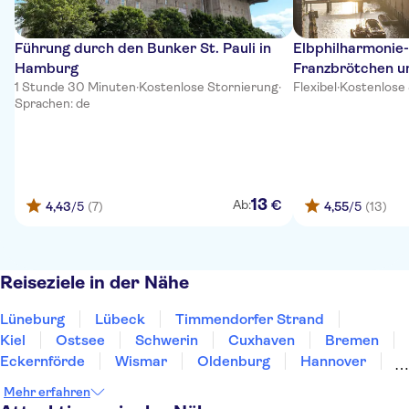
Führung durch den Bunker St. Pauli in
Elbphilharmonie
Hamburg
Franzbrötchen u
1 Stunde 30 Minuten
·
Kostenlose Stornierung
·
Flexibel
·
Kostenlose
Sprachen: de
13
€
Ab:
4,43
/5
(7)
4,55
/5
(13)
Reiseziele in der Nähe
Lüneburg
Lübeck
Timmendorfer Strand
Kiel
Ostsee
Schwerin
Cuxhaven
Bremen
Eckernförde
Wismar
Oldenburg
Hannover
Wolfsburg
Flensburg
Braunschweig
Mehr erfahren