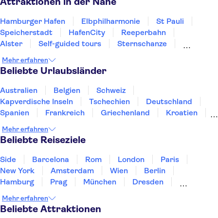
Attraktionen in der Nähe
Hamburger Hafen
Elbphilharmonie
St Pauli
Speicherstadt
HafenCity
Reeperbahn
Alster
Self-guided tours
Sternschanze
Die Spree
Frauenkirche Dresden
Mehr erfahren
Museumsinsel Berlin
Berliner Mauer
Beliebte Urlaubsländer
Fernsehturm Berlin
Semperoper Dresden
Australien
Belgien
Schweiz
Kapverdische Inseln
Tschechien
Deutschland
Spanien
Frankreich
Griechenland
Kroatien
Irland
Island
Italien
Japan
Luxemburg
Mehr erfahren
Norwegen
Polen
Portugal
Schweden
Beliebte Reiseziele
Side
Barcelona
Rom
London
Paris
New York
Amsterdam
Wien
Berlin
Hamburg
Prag
München
Dresden
San Francisco
Miami
Leipzig
Stuttgart
Mehr erfahren
Heidelberg
Bremen
Hannover
Beliebte Attraktionen