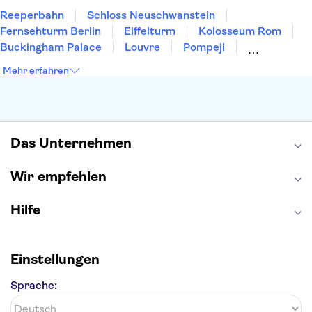
Reeperbahn
Schloss Neuschwanstein
Fernsehturm Berlin
Eiffelturm
Kolosseum Rom
Buckingham Palace
Louvre
Pompeji
Petersdom
Sagrada Familia
Tower of London
Mehr erfahren
Moulin Rouge
Burj Khalifa
Keukenhof
London Eye
Elbphilharmonie
Alhambra
Efteling
St Pauli
Das Unternehmen
Wir empfehlen
Hilfe
Einstellungen
Sprache: