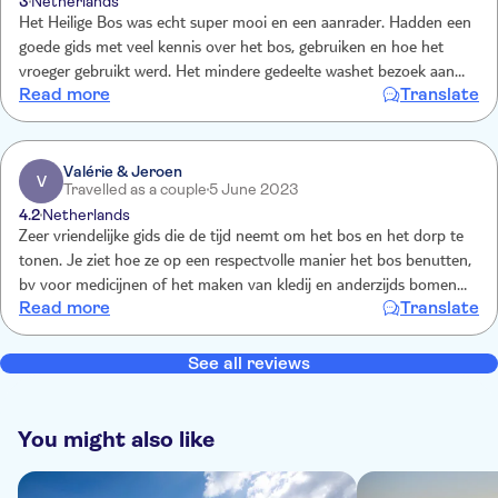
3
Netherlands
Het Heilige Bos was echt super mooi en een aanrader. Hadden een
goede gids met veel kennis over het bos, gebruiken en hoe het
vroeger gebruikt werd. Het mindere gedeelte washet bezoek aan
Read more
Translate
het dorp. In de beschrijving van de excursie staat dat de
mogelijkheid er is om rituelen bij te wonen en met medicijnmannen
te ontmoeten maar bij ons helaas niet van toepassing. Erg weinig
informatie gekregen over de lokale community en hoe deze leven,
Valérie & Jeroen
V
Travelled as a couple
5 June 2023
die gids voor het dorp wist ook weinig en legde weinig uit
4.2
Netherlands
Zeer vriendelijke gids die de tijd neemt om het bos en het dorp te
tonen. Je ziet hoe ze op een respectvolle manier het bos benutten,
bv voor medicijnen of het maken van kledij en anderzijds bomen
Read more
Translate
helpen te overleven. In het dorp zie je hoe ze er leven en word je
warm onthaald.
See all reviews
You might also like