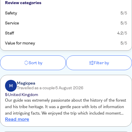
Review categories
Safety
5
/5
Service
5
/5
Staff
4.2
/5
Value for money
5
/5
Sort by
Filter by
Magicpea
M
Travelled as a couple
5 August 2026
5
United Kingdom
Our guide was extremely passionate about the history of the forest
and his tribe heritage. It was a gentle pace with lots of information
and intriguing facts. We enjoyed the trip which included moments
Read more
of light hearted fun, the bush doctor was very informative and
animated. Our security guide was also informative, friendly and