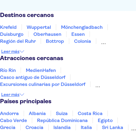
Destinos cercanos
Krefeld
Wuppertal
Mönchengladbach
Duisburgo
Oberhausen
Essen
Región del Ruhr
Bottrop
Colonia
Gelsenkirchen
Bochum
Dortmund
Siegburg
Leer más
Bonn
Aquisgrán
Atracciones cercanas
Río Rin
MedienHafen
Casco antiguo de Düsseldorf
Excursiones culinarias por Düsseldorf
Movie Park Germany
Isla de los Museos
Leer más
Neues Museum
Río Spree
Muro de Berlín
Países principales
Museo del Chocolate de Colonia
Torre de la TV de Berlín
Reichstag
Andorra
Albania
Suiza
Costa Rica
Museo de la RDA en Berlín
Alexanderplatz
Cabo Verde
República Dominicana
Egipto
Museo de Pérgamo
Grecia
Croacia
Islandia
Italia
Sri Lanka
Marruecos
Maldivas
México
Noruega