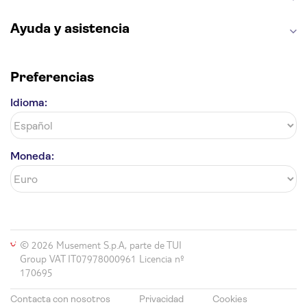
Ayuda y asistencia
Preferencias
Idioma:
Moneda:
© 2026 Musement S.p.A, parte de TUI
Group VAT IT07978000961 Licencia nº
170695
Contacta con nosotros
Privacidad
Cookies