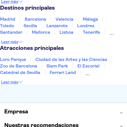
Leer más
Portugal
Tailandia
Túnez
Turquía
Destinos principales
Madrid
Barcelona
Valencia
Málaga
Toledo
Sevilla
Lanzarote
Londres
Santander
Mallorca
Lisboa
Tenerife
Gran Canaria
Fuerteventura
Marrakech
Leer más
Bilbao
Menorca
Granada
Vigo
Alicante
Atracciones principales
Loro Parque
Ciudad de las Artes y las Ciencias
Zoo de Barcelona
Siam Park
El Escorial
Catedral de Sevilla
Ferrari Land
Cueva de Nerja
La Torre Eiffel
Capilla Sixtina
Leer más
Montserrat
Museo del Louvre
La Sagrada Familia
Casa Batlló
Palacio Real de Madrid
Estadio Santiago Bernabéu
Alhambra
La Giralda
Medina Azahara
Empresa
Parque Warner
Nuestras recomendaciones