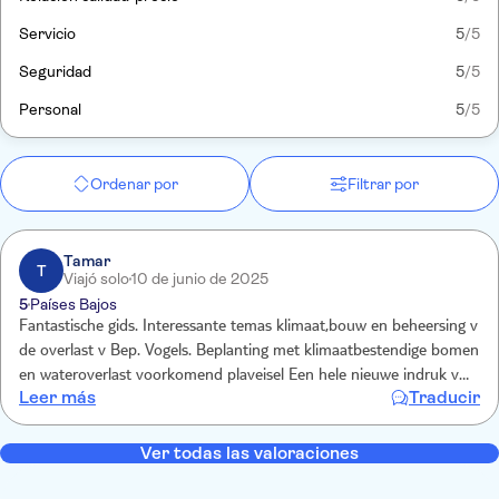
Servicio
5
/5
Seguridad
5
/5
Personal
5
/5
Ordenar por
Filtrar por
Tamar
T
Viajó solo
10 de junio de 2025
5
Países Bajos
Fantastische gids. Interessante temas klimaat,bouw en beheersing v
de overlast v Bep. Vogels. Beplanting met klimaatbestendige bomen
en wateroverlast voorkomend plaveisel Een hele nieuwe indruk v
Leer más
Traducir
Düsseldorf gekregen
Ver todas las valoraciones