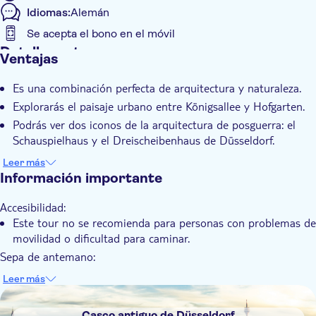
Idiomas:
Alemán
Se acepta el bono en el móvil
Detalles extra
Ventajas
Confirmación al momento
Es una combinación perfecta de arquitectura y naturaleza.
Visita guiada
Explorarás el paisaje urbano entre Königsallee y Hofgarten.
Local touch
Podrás ver dos iconos de la arquitectura de posguerra: el
Subject expert guide
Schauspielhaus y el Dreischeibenhaus de Düsseldorf.
Estarás rodeado de edificios icónicos y arquitectura climática
Leer más
pionera.
Información importante
Accesibilidad:
Este tour no se recomienda para personas con problemas de
movilidad o dificultad para caminar.
Sepa de antemano:
Este tour opera con lluvia o con sol.
Leer más
Recuerda traer:
DSA1Casco antiguo de Düsseldorf
Zapatos cómodos para caminar
Casco antiguo de Düsseldorf