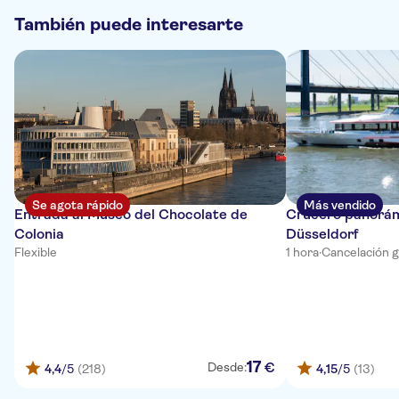
También puede interesarte
Se agota rápido
Más vendido
Entrada al Museo del Chocolate de
Crucero panorámi
Colonia
Düsseldorf
Flexible
1 hora
·
Cancelación g
17
€
Desde:
4,4
/5
(218)
4,15
/5
(13)