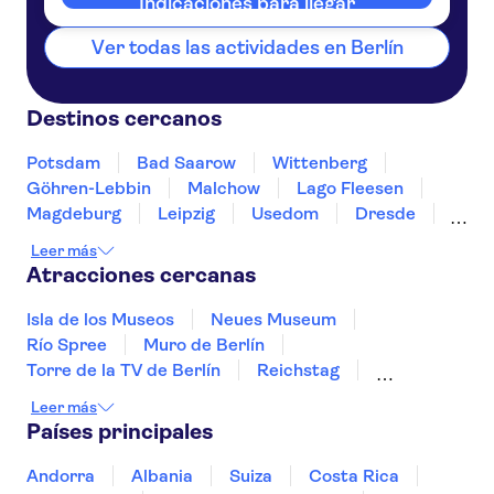
Indicaciones para llegar
Ver todas las actividades en Berlín
Destinos cercanos
Potsdam
Bad Saarow
Wittenberg
Göhren-Lebbin
Malchow
Lago Fleesen
Magdeburg
Leipzig
Usedom
Dresde
Greifswald
Eisleben
Wolfsburgo
Schwerin
Leer más
Atracciones cercanas
Isla de los Museos
Neues Museum
Río Spree
Muro de Berlín
Torre de la TV de Berlín
Reichstag
Museo del Chocolate de Colonia
Río Rin
Leer más
Museo de la RDA en Berlín
Países principales
Museo de Pérgamo
SEA LIFE Oberhausen
Alexanderplatz
Andorra
Albania
Suiza
Costa Rica