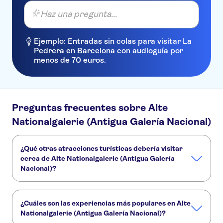
Haz una pregunta...
Ejemplo: Entradas sin colas para visitar La
Pedrera en Barcelona con audioguía por
menos de 70 euros.
Preguntas frecuentes sobre Alte
Nationalgalerie (Antigua Galería Nacional)
¿Qué otras atracciones turísticas debería visitar
cerca de Alte Nationalgalerie (Antigua Galería
Nacional)?
Estos son algunos sitios de Alte Nationalgalerie (Antigua
Galería Nacional) que no te puedes perder:
¿Cuáles son las experiencias más populares en Alte
Isla de los Museos
Neues Museum
Río Spree
Nationalgalerie (Antigua Galería Nacional)?
Muro de Berlín
Torre de la TV de Berlín
Reichstag