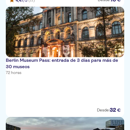
4,47
/5
(17)
Berlin Museum Pass: entrada de 3 días para más de
30 museos
72 horas
32
€
Desde: