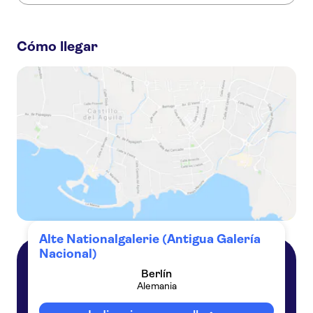
Estas son las actividades preferidas en Alte Nationalgalerie
(Antigua Galería Nacional):
Cómo llegar
Entrada sin colas para la Alte Nationalgalerie
Berlin Museum Pass: entrada de 3 días para más de 30 museos
Crucero en catamarán con energía solar por el río Spree de Berlín al atardecer
Berlin WelcomeCard: transporte público gratuito y descuentos en museos
Alte Nationalgalerie (Antigua Galería
Nacional)
Berlín
Berlín
Alemania
Alemania