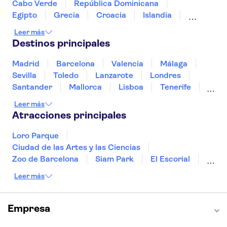
Alte Nationalgalerie (Antigua Galería Nacional)
Cabo Verde
República Dominicana
Puerta de Brandeburgo
East Berlin
Egipto
Grecia
Croacia
Islandia
Italia
Sri Lanka
Marruecos
Maldivas
Leer más
México
Noruega
Portugal
Tailandia
Destinos principales
Túnez
Turquía
Madrid
Barcelona
Valencia
Málaga
Sevilla
Toledo
Lanzarote
Londres
Santander
Mallorca
Lisboa
Tenerife
Gran Canaria
Fuerteventura
Marrakech
Leer más
Bilbao
Menorca
Granada
Alicante
Atracciones principales
Vigo
Loro Parque
Ciudad de las Artes y las Ciencias
Zoo de Barcelona
Siam Park
El Escorial
Catedral de Sevilla
Ferrari Land
Leer más
Cueva de Nerja
La Torre Eiffel
Capilla Sixtina
Montserrat
Museo del Louvre
La Sagrada Familia
Empresa
Casa Batlló
Palacio Real de Madrid