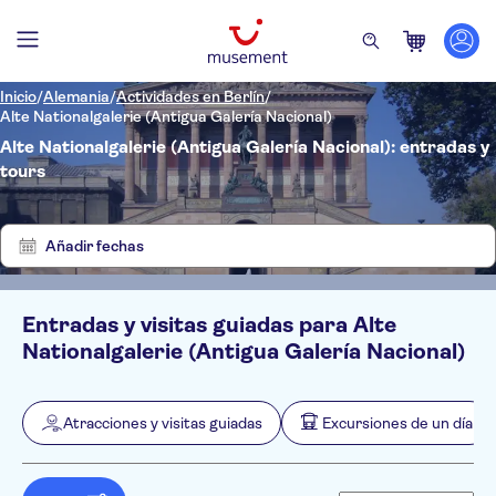
Inicio
/
Alemania
/
Actividades en Berlín
/
Alte Nationalgalerie (Antigua Galería Nacional)
Alte Nationalgalerie (Antigua Galería Nacional): entradas y
tours
Mostrar
Quitar
4
filtros
resultados
Añadir fechas
Entradas y visitas guiadas para Alte
Filtros
Precio (por adulto)
Nationalgalerie (Antigua Galería Nacional)
Hotel pickup
Tipo de entrada
Bono electrónico
Categorías
Mín.
€
Máx.
€
Atracciones y visitas guiadas
Excursiones de un día
Confirmación al momento
Atracciones y visitas guiadas
NO-PICKUP
Idiomas de la actividad
Distribuidor oficial
Exposiciones
Alemán
Excursiones de un día
Wheelchair access