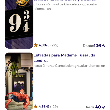
London, Bloomsbury Street
6 horas 45 minutos
·
Cancelación gratuita
·
Idiomas: en
Radisson Blu Edwardian
Hampshire Hotel
The Waldorf Hilton London
San Domenico House
Thistle Holborn Hotel
4,66
/5
(272)
136
€
Desde:
MStay 39 Studios
Entradas para Madame Tussauds
Londres
The Nadler Victoria
hasta 2 horas
·
Cancelación gratuita
·
Idiomas: en
The Zetter Townhouse
Clerkenwell
Page8
Nobu Hotel Shoreditch
Taj 51 Buckingham Gate Suites
4,56
/5
(129)
40
€
Desde:
and Residences