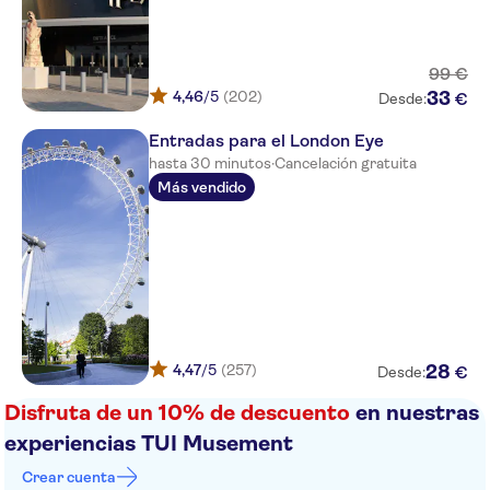
Sass Hotel
Travelodge London Vauxhall
Hotel
99
€
4,46
/5
(202)
33
€
Desde:
Olympic House Hotel
Entradas para el London Eye
The Pelham – Starhotels
Collezione
hasta 30 minutos
·
Cancelación gratuita
Más vendido
OYO Bakers Hotel
Ty Melyn Hotel
Notting Hill Hotel
The Westbourne Hyde Park
So Paddington Hotel
4,47
/5
(257)
28
€
Desde:
Disfruta de un 10% de descuento
Somerset Kensington Gardens
en nuestras
experiencias TUI Musement
St. David's Hotels
Crear cuenta