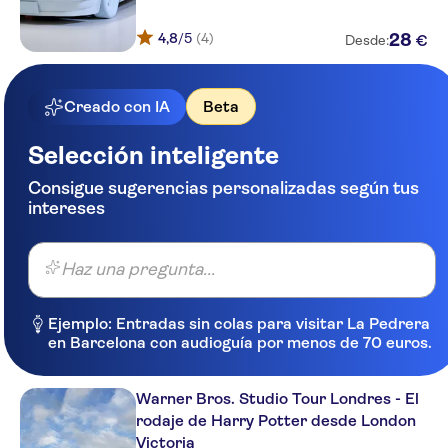
The President Hotel
4,8
/5
(4)
28
€
Desde:
Days Hotel by Wyndham
London-Waterloo
Creado con IA
Beta
Prince's Square Apartments
Selección inteligente
The Premier Notting Hill
Consigue sugerencias personalizadas según tus
Regency House Hotel
intereses
The Savoy
Haz una pregunta...
Treehouse Hotel London
Motel One London-Tower Hill
Ejemplo: Entradas sin colas para visitar La Pedrera
en Barcelona con audioguía por menos de 70 euros.
The Pilgrm
Point A Hotel London
Warner Bros. Studio Tour Londres - El
Shoreditch
rodaje de Harry Potter desde London
Stylotel
Victoria