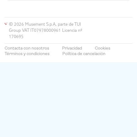
Troy Hotel
Phoenix Hotel
Notting Hill Gate Hotel
© 2026 Musement S.p.A, parte de TUI
Group VAT IT07978000961 Licencia nº
Pullman London St Pancras
170695
Hotel
Contacta con nosotros
Privacidad
Cookies
No. 13 Half Moon Street
Términos y condiciones
Política de cancelación
Park Grand Paddington Court
Sloane Square Hotel
Tudor Court Hotel
The Residence
Rose Park Hotel
Travelodge London Central
Marylebone