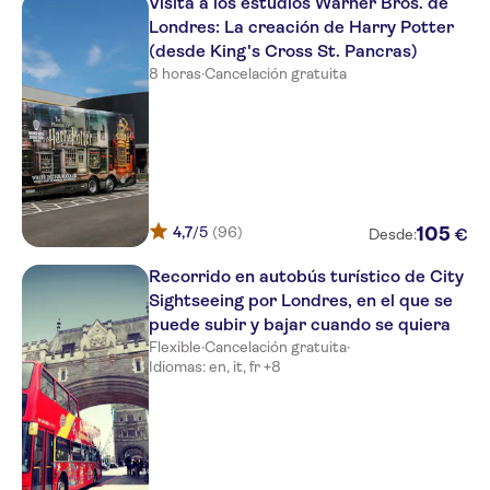
Visita a los estudios Warner Bros. de
- City of London
Londres: La creación de Harry Potter
Morton Hotel
(desde King's Cross St. Pancras)
8 horas
·
Cancelación gratuita
St. Pancras Renaissance Hotel
London
Wardonia Hotel
Park Avenue J Hotel London
Woodley Hotel
4,7
/5
(96)
105
€
Desde:
South Place Hotel
Recorrido en autobús turístico de City
Sightseeing por Londres, en el que se
Victoria (09:15)
puede subir y bajar cuando se quiera
Flexible
·
Cancelación gratuita
·
No 1. The Mansions by Mansley
Idiomas: en, it, fr +8
Novotel London Paddington
Z at Gloucester Place
The Piccadilly