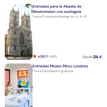
Entradas para la Abadía de
Queens Park Hotel
Westminster con audioguía
1 hora 5 minutos
·
Idiomas: en, it, fr +6
Premier Inn London City
(Tower Hill) Hotel
Travelodge London Central City
Road
Olive Apartments
St. Mark Hotel
4,59
/5
(446)
34
€
Desde:
Premier Inn London Euston
hotel
Entradas Museo Moco Londres
1 hora
·
Cancelación gratuita
Premier Inn London Southwark
(Tate Modern) Hotel
Thistle Hyde Park
Paddington Court Rooms
The Rockwell