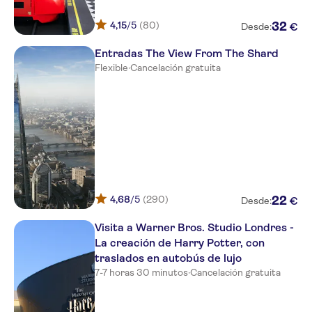
Golden Tours - Stop 1 Bulleid
Way Victoria Departure Point
4,15
/5
(80)
32
€
Desde:
Wellington Hotel by Blue Orchid
Entradas The View From The Shard
Flexible
·
Cancelación gratuita
Travelodge London Farringdon
Novotel London Bridge -
formally Novotel London City
South
The Nadler Covent Garden
Travelodge London City hotel
4,68
/5
(290)
22
€
Desde:
The Standard, London
Visita a Warner Bros. Studio Londres -
Rosewood London
La creación de Harry Potter, con
traslados en autobús de lujo
The Rookery Hotel
7-7 horas 30 minutos
·
Cancelación gratuita
54 Queen's Gate Hotel