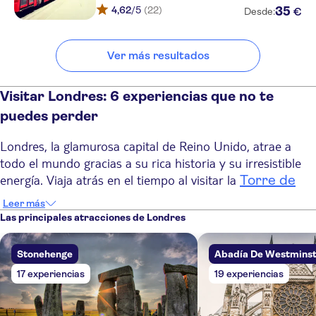
4,62
/5
(22)
35
€
Desde:
Park Grand London Paddington
The Sumner Hotel
Ver más resultados
The Ned
Visitar Londres: 6 experiencias que no te
The Z Hotel Soho
puedes perder
Saint Simeon
Londres, la glamurosa capital de Reino Unido, atrae a
Russell Square Hotel
todo el mundo gracias a su rica historia y su irresistible
energía. Viaja atrás en el tiempo al visitar la
Torre de
Shaftesbury Hyde Park
International
, vive toda una experiencia cultural en
Londres
museos
Leer más
y, luego, entrégate en
mundialmente conocidos
Las principales atracciones de Londres
YourStay Victoria Apartments
cuerpo y alma a la gastronomía de la ciudad, compuesta
(08:00) Victoria
por exquisitos platos procedentes de todo el mundo.
Stonehenge
Abadía De Westmins
Gracias a su mezcla de historia, atracciones turísticas
The Wesley Hotel &
17 experiencias
19 experiencias
emblemáticas y un sinfín de actividades, Londres es un
Conference Venue
destino que no olvidarás.
Stakis London Harewood