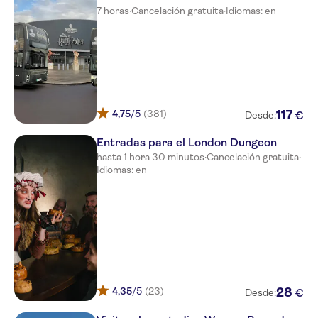
7 horas
·
Cancelación gratuita
·
Idiomas: en
Park Grand London Lancaster
Gate
The Norfolk Towers Hotel
Sloane Place
Rose Court Hotel
4,75
/5
(381)
117
€
Desde:
The Rembrandt
Entradas para el London Dungeon
hasta 1 hora 30 minutos
·
Cancelación gratuita
·
Mornington Hotel London
Idiomas: en
Victoria
St. James' Court, A Taj Hotel
Nobu Hotel London Portman
Square
Travelodge London Central
Aldgate East
4,35
/5
(23)
28
€
Desde:
Montcalm Royal London House