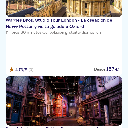
Warner Bros. Studio Tour London - La creación de
Harry Potter y visita guiada a Oxford
11 horas 30 minutos
·
Cancelación gratuita
·
Idiomas: en
157
€
Desde:
4,73
/5
(3)