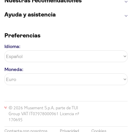
Nuestras recomendaciones
La Giralda
Medina Azahara
Parque Warner
Ayuda y asistencia
Preferencias
Idioma:
Moneda:
© 2026 Musement S.p.A, parte de TUI
Group VAT IT07978000961 Licencia nº
170695
Contacta con nosotros
Privacidad
Cookies