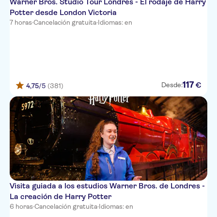
Warner Bros. Studio Tour Londres - El rodaje de Harry
Potter desde London Victoria
7 horas
·
Cancelación gratuita
·
Idiomas: en
117
€
Desde:
4,75
/5
(381)
Visita guiada a los estudios Warner Bros. de Londres -
La creación de Harry Potter
6 horas
·
Cancelación gratuita
·
Idiomas: en