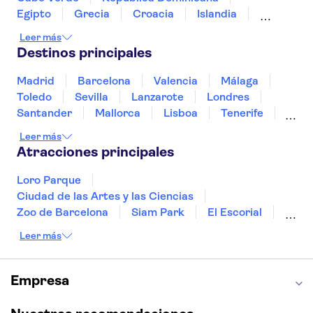
El London Eye
Egipto
Grecia
Croacia
Islandia
Italia
Sri Lanka
Marruecos
Maldivas
Leer más
México
Noruega
Portugal
Tailandia
Destinos principales
Túnez
Turquía
Madrid
Barcelona
Valencia
Málaga
Toledo
Sevilla
Lanzarote
Londres
Santander
Mallorca
Lisboa
Tenerife
Gran Canaria
Fuerteventura
Marrakech
Leer más
Bilbao
Menorca
Granada
Vigo
Atracciones principales
Alicante
Loro Parque
Ciudad de las Artes y las Ciencias
Zoo de Barcelona
Siam Park
El Escorial
Catedral de Sevilla
Ferrari Land
Leer más
Cueva de Nerja
La Torre Eiffel
Capilla Sixtina
Montserrat
Museo del Louvre
La Sagrada Familia
Empresa
Casa Batlló
Palacio Real de Madrid
Estadio Santiago Bernabéu
Alhambra