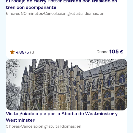
El rodaje de Harry Potter Entrada con traslado en
tren con acompañante
6 horas 30 minutos
·
Cancelación gratuita
·
Idiomas: en
105
€
Desde:
4,33
/5
(3)
Visita guiada a pie por la Abadía de Westminster y
Westminster
5 horas
·
Cancelación gratuita
·
Idiomas: en