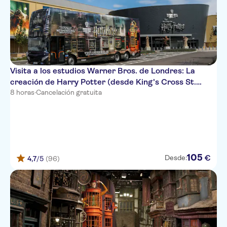
Visita a los estudios Warner Bros. de Londres: La
creación de Harry Potter (desde King's Cross St.
Pancras)
8 horas
·
Cancelación gratuita
105
€
Desde:
4,7
/5
(96)