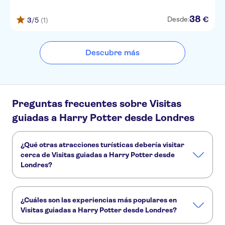
38
€
Desde:
3
/5
(1)
Descubre más
Preguntas frecuentes sobre Visitas
guiadas a Harry Potter desde Londres
¿Qué otras atracciones turísticas debería visitar
cerca de Visitas guiadas a Harry Potter desde
Londres?
Estos son algunos sitios de Visitas guiadas a Harry Potter
desde Londres que no te puedes perder:
¿Cuáles son las experiencias más populares en
Stonehenge
Abadía de Westminster
The Shard
Visitas guiadas a Harry Potter desde Londres?
Harry Potter Studios
Madame Tussauds Londres