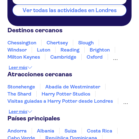
Ver todas las actividades en Londres
Destinos cercanos
Chessington
Chertsey
Slough
Windsor
Luton
Reading
Brighton
Milton Keynes
Cambridge
Oxford
Canterbury
Winchester
Northampton
Leer más
Portsmouth
Atracciones cercanas
Stonehenge
Abadía de Westminster
The Shard
Harry Potter Studios
Visitas guiadas a Harry Potter desde Londres
Madame Tussauds Londres
Leer más
Estadio de Anfield
Liverpool River Cruise
Países principales
Los Beatles
The Scotch Whisky Experience
Ciudad Vieja de Edimburgo
Royal Mile
Andorra
Albania
Suiza
Costa Rica
West End de Londres
Puente de la Torre
Cabo Verde
República Dominicana