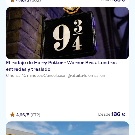
4,46
/5
(202)
El rodaje de Harry Potter - Warner Bros. Londres
entradas y traslado
6 horas 45 minutos
·
Cancelación gratuita
·
Idiomas: en
136
€
Desde:
4,66
/5
(272)