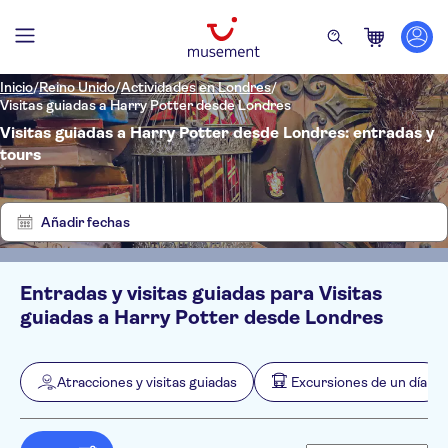
Inicio
/
Reino Unido
/
Actividades en Londres
/
Visitas guiadas a Harry Potter desde Londres
Visitas guiadas a Harry Potter desde Londres: entradas y
tours
Mostrar
Quitar
30
filtros
resultados
Añadir fechas
Entradas y visitas guiadas para Visitas
Filtros
Precio (por adulto)
guiadas a Harry Potter desde Londres
Hotel pickup
Tipo de entrada
Confirmación al momento
Categorías
Mín.
€
Máx.
€
Atracciones y visitas guiadas
Excursiones de un día
Cancelación gratuita
Atracciones y visitas guiadas
NO-PICKUP
Idiomas de la actividad
Bono electrónico
Tarjetas turísticas
Inglés
Excursiones de un día
Visita guiada
Make your own way to Warner