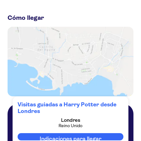
Estas son las actividades preferidas en Visitas guiadas a
Harry Potter desde Londres:
Cómo llegar
Visita a Warner Bros. Studio Londres - La creación de Harry Potter, con traslados en autobús de lujo
El rodaje de Harry Potter - Warner Bros. Londres entradas y traslado
Visita a los estudios Warner Bros. de Londres: La creación de Harry Potter (desde King's Cross St. Pancras)
Entradas para el Warner Bros. Studio Tour London - La creación de Harry Potter con transporte
Warner Bros. Studio Tour Londres - El rodaje de Harry Potter desde London Victoria
Visitas guiadas a Harry Potter desde
Londres
Londres
Londres
Reino Unido
Reino Unido
Indicaciones para llegar