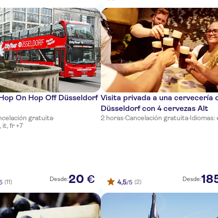
 Hop On Hop Off Düsseldorf
Visita privada a una cervecería 
Düsseldorf con 4 cervezas Alt
celación gratuita
·
2 horas
·
Cancelación gratuita
·
Idiomas: 
it, fr +7
20
18
€
Desde:
Desde:
4,5
(11)
(2)
5
/5