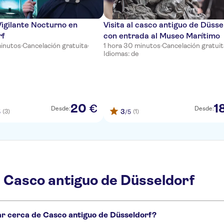
Vigilante Nocturno en
Visita al casco antiguo de Düsse
rf
con entrada al Museo Marítimo
minutos
·
Cancelación gratuita
·
1 hora 30 minutos
·
Cancelación gratuit
Idiomas: de
20
1
€
Desde:
Desde:
3
(3)
(1)
5
/5
 Casco antiguo de Düsseldorf
tar cerca de Casco antiguo de Düsseldorf?