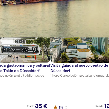
cias
iada gastronómica y cultural
Visita guiada al nuevo centro de
o Tokio de Düsseldorf
Düsseldorf
celación gratuita
·
Idiomas: de
1 hora
·
Cancelación gratuita
·
Idiomas: d
35
1
€
Desde:
Desde:
5
(1)
/5