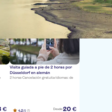
Ordenar por:
Visita guiada a pie de 2 horas por
Düsseldorf en alemán
e
2 horas
·
Cancelación gratuita
·
Idiomas: de
3
20
€
€
Desde:
4,2
(1)
/5