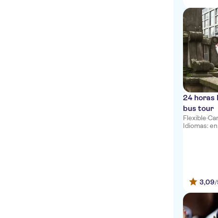
24 horas
bus tour
Flexible
·
Can
Idiomas: en, 
3,09
/