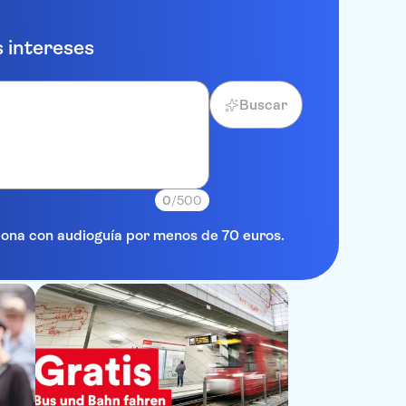
 intereses
Buscar
0
/500
elona con audioguía por menos de 70 euros.