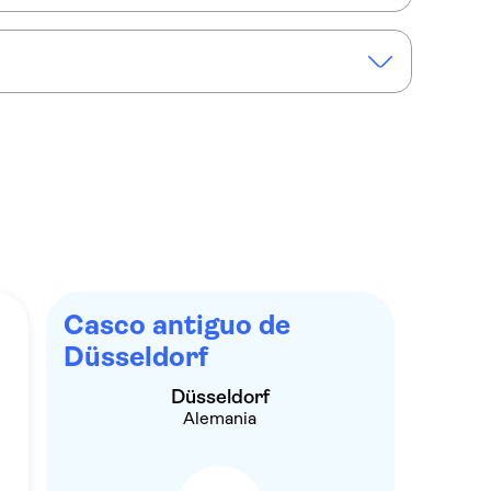
ras por Düsseldorf en alemán
Casco antiguo de
Düsseldorf
Düsseldorf
Alemania