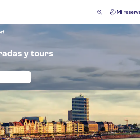
Mi reserv
orf
radas y tours
das y visitas guiadas para Casco anti
tividades
Excursiones de un día
Atracciones y visitas gu