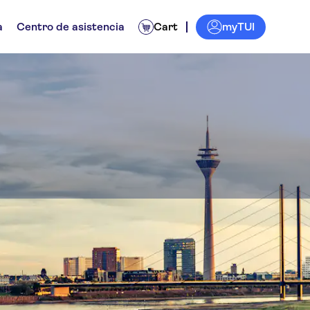
myTUI
a
Centro de asistencia
Cart
guo de Düsseldorf
iadas
Experiencias para lugareños