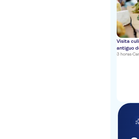
Visita cu
antiguo d
3 horas
·
Can