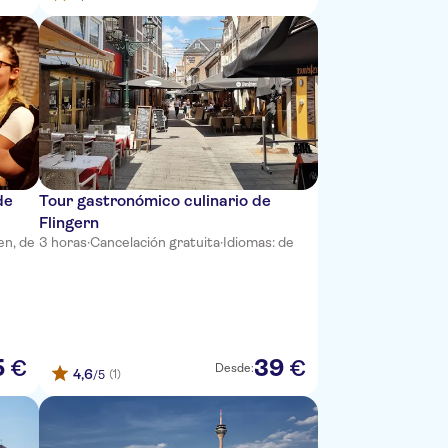
de
Tour gastronómico culinario de
Flingern
en, de
3 horas
·
Cancelación gratuita
·
Idiomas: de
5
39
€
€
Desde:
4,6
(1)
/5