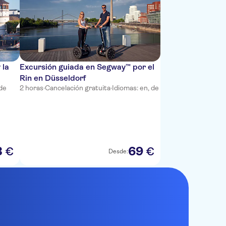
 la
Excursión guiada en Segway™ por el
Rin en Düsseldorf
 de
2 horas
·
Cancelación gratuita
·
Idiomas: en, de
3
69
€
€
Desde: