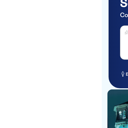
S
Co
Haz 
E