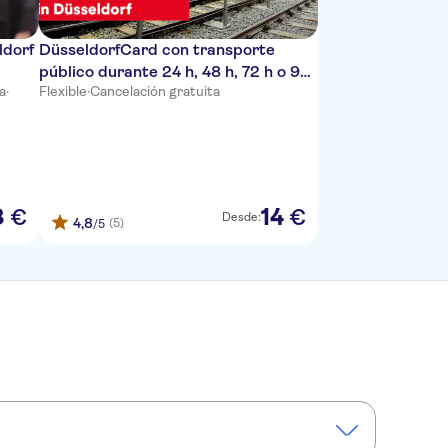
ldorf
DüsseldorfCard con transporte
público durante 24 h, 48 h, 72 h o 96
a
·
Flexible
·
Cancelación gratuita
h
8
14
€
€
Desde:
4,8
(5)
/5