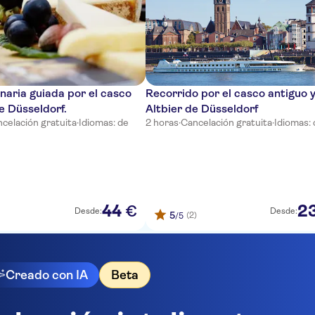
linaria guiada por el casco
Recorrido por el casco antiguo y
e Düsseldorf.
Altbier de Düsseldorf
celación gratuita
·
Idiomas: de
2 horas
·
Cancelación gratuita
·
Idiomas:
44
2
€
Desde:
Desde:
5
(2)
/5
Creado con IA
Beta