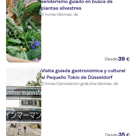
senderismo guiado en busca de
plantas silvestres
3 horas
·
Idiomas: de
39
€
Desde:
Visita guiada gastronómica y cultural
al Pequeño Tokio de Düsseldorf
2 horas
·
Cancelación gratuita
·
Idiomas: de
35
€
Desde: