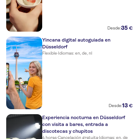
35
€
Desde:
Yincana digital autoguiada en
Düsseldorf
Flexible
·
Idiomas: en, de, nl
13
€
Desde:
Experiencia nocturna en Düsseldorf
con visita a bares, entrada a
discotecas y chupitos
4 horas
·
Cancelación gratuita
·
Idiomas: en, de