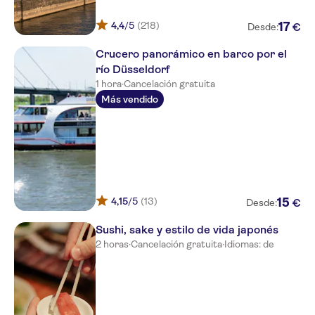
4,4
/5
(218)
17
€
Desde:
Crucero panorámico en barco por el
río Düsseldorf
1 hora
·
Cancelación gratuita
Más vendido
4,15
/5
(13)
15
€
Desde:
Sushi, sake y estilo de vida japonés
2 horas
·
Cancelación gratuita
·
Idiomas: de