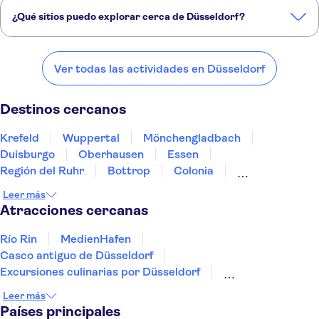
Río Rin
MedienHafen
Casco antiguo de Düsseldorf
¿Qué sitios puedo explorar cerca de Düsseldorf?
Excursiones culinarias por Düsseldorf
Movie Park Germany
Estos son algunos de nuestros lugares favoritos para visitar cerca de
Düsseldorf:
Ver todas las actividades en Düsseldorf
Krefeld
Wuppertal
Mönchengladbach
Duisburgo
Oberhausen
Destinos cercanos
Krefeld
Wuppertal
Mönchengladbach
Duisburgo
Oberhausen
Essen
Región del Ruhr
Bottrop
Colonia
Gelsenkirchen
Bochum
Dortmund
Siegburg
Leer más
Bonn
Aquisgrán
Atracciones cercanas
Río Rin
MedienHafen
Casco antiguo de Düsseldorf
Excursiones culinarias por Düsseldorf
Movie Park Germany
Leer más
Países principales