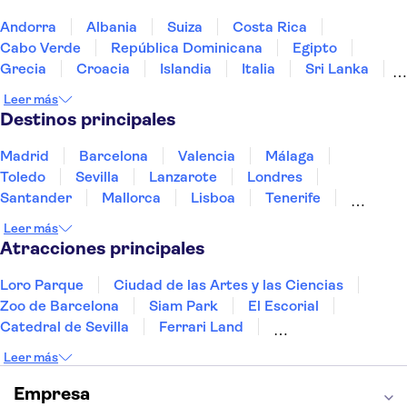
Andorra
Albania
Suiza
Costa Rica
Cabo Verde
República Dominicana
Egipto
Grecia
Croacia
Islandia
Italia
Sri Lanka
Marruecos
Maldivas
México
Noruega
Leer más
Portugal
Tailandia
Túnez
Turquía
Destinos principales
Madrid
Barcelona
Valencia
Málaga
Toledo
Sevilla
Lanzarote
Londres
Santander
Mallorca
Lisboa
Tenerife
Gran Canaria
Fuerteventura
Marrakech
Leer más
Bilbao
Menorca
Granada
Vigo
Alicante
Atracciones principales
Loro Parque
Ciudad de las Artes y las Ciencias
Zoo de Barcelona
Siam Park
El Escorial
Catedral de Sevilla
Ferrari Land
Cueva de Nerja
La Torre Eiffel
Capilla Sixtina
Leer más
Montserrat
Museo del Louvre
La Sagrada Familia
Casa Batlló
Empresa