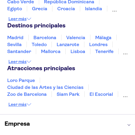
Museo de la RDA en Berlín
Cabo Verde
República Dominicana
Museo de Pérgamo
SEA LIFE Oberhausen
Egipto
Grecia
Croacia
Islandia
Italia
Sri Lanka
Marruecos
Maldivas
Leer más
México
Noruega
Portugal
Tailandia
Destinos principales
Túnez
Turquía
Madrid
Barcelona
Valencia
Málaga
Sevilla
Toledo
Lanzarote
Londres
Santander
Mallorca
Lisboa
Tenerife
Gran Canaria
Fuerteventura
Marrakech
Leer más
Bilbao
Menorca
Granada
Alicante
Atracciones principales
Vigo
Loro Parque
Ciudad de las Artes y las Ciencias
Zoo de Barcelona
Siam Park
El Escorial
Catedral de Sevilla
Ferrari Land
Leer más
Cueva de Nerja
La Torre Eiffel
Capilla Sixtina
Montserrat
Museo del Louvre
La Sagrada Familia
Empresa
Casa Batlló
Palacio Real de Madrid