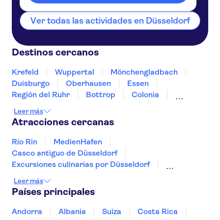
Ver todas las actividades en Düsseldorf
Destinos cercanos
Krefeld
Wuppertal
Mönchengladbach
Duisburgo
Oberhausen
Essen
Región del Ruhr
Bottrop
Colonia
Gelsenkirchen
Bochum
Dortmund
Leer más
Siegburg
Bonn
Atracciones cercanas
Río Rin
MedienHafen
Casco antiguo de Düsseldorf
Excursiones culinarias por Düsseldorf
Movie Park Germany
Isla de los Museos
Leer más
Neues Museum
Río Spree
Muro de Berlín
Países principales
Museo del Chocolate de Colonia
Torre de la TV de Berlín
Reichstag
Andorra
Albania
Suiza
Costa Rica