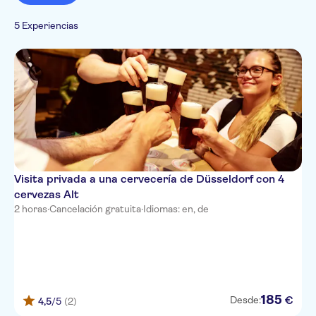
Visita privada
Bebidas y catas
Monumentos
Turismo y tradiciones
Subject expert guide
Gastronomía
5 Experiencias
Ciudad
Cultura e historia
Folclore
Imprescindibles
Visita privada a una cervecería de Düsseldorf con 4
cervezas Alt
2 horas
·
Cancelación gratuita
·
Idiomas: en, de
185
€
Desde:
4,5
/5
(2)