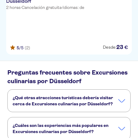
Düsseldorf
2 horas
·
Cancelación gratuita
·
Idiomas: de
23
€
Desde:
5
/5
(2)
Preguntas frecuentes sobre Excursiones
culinarias por Düsseldorf
¿Qué otras atracciones turísticas debería visitar
cerca de Excursiones culinarias por Düsseldorf?
Estos son algunos sitios de Excursiones culinarias por
Düsseldorf que no te puedes perder:
¿Cuáles son las experiencias más populares en
Río Rin
MedienHafen
Casco antiguo de Düsseldorf
Excursiones culinarias por Düsseldorf?
Movie Park Germany