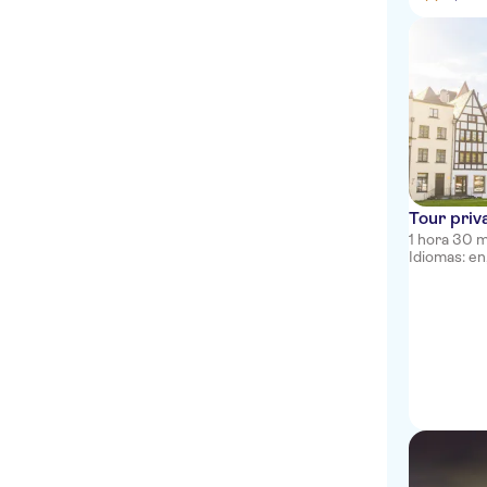
Apartments
Hotel Hauser Boutique
Altstadt-Hotel Koln
Altstadtbrau Hotel &
Appartementhaus
Gideon Hotel
Tour priv
Sonata Hotel
1 hora 30 
Idiomas: en
Hotel Am Josephsplatz
Monbijou Hotel
Hotel Keiml
Hotel Roemerhafen
Dom Hotel Koeln
City Hotel