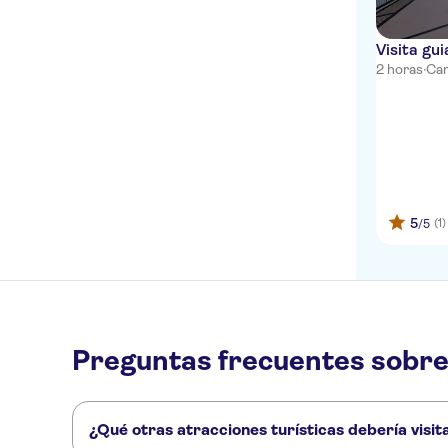
FWW Trade Fair
Accommodation Cologne
Visita gu
2 horas
·
Can
Hotel Hackescher Markt
Hotel Continental
Altstadthotel Lowenbrau
Rhein Hotel St.Martin
5
(1)
/5
Senats Hotel
Radisson Blu Hotel, Berlin
Hotel am Museum
Hotel Sion
Preguntas frecuentes sobre
Hotel FIVE
Sorat Hotel Saxx
¿Qué otras atracciones turísticas debería visi