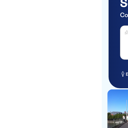
S
Arthouse
Hotel An Der Philharmonie
Co
Hotel Central
Haz 
CityClass Hotel Europa am
Dom
Contact vendor
CityClass Hotel Residence
am Dom
E
Alter Roemer
Hotel Allegro
Das Kleine Stapelhauschen
Hotel Elch
Mauritius Komfort Hotel in
der Altstadt