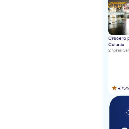
Hotel am Schonen
Brunnen
Burghotel Nurnberg
Artisthotel Monte Christo
Crucero 
Colonia
Hotel Agneshof
2 horas
·
Can
Garden Hotel
Motel One Berlin-
Alexanderplatz
Motel One Berlin-
4,75
/
Hackescher Markt
Hotel Hayk
Hotel Alexander Plaza
Berlin
Hotel Konigshof The