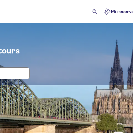
Mi reserv
tours
das y visitas guiadas para Puente Hoh
tividades
Atracciones y visitas guiadas
Excursiones de u