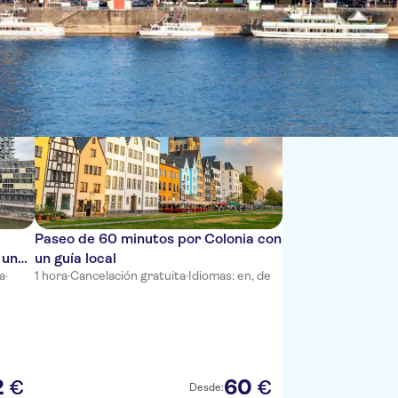
Ordenar por:
Paseo de 60 minutos por Colonia con
 un
un guía local
a
·
1 hora
·
Cancelación gratuita
·
Idiomas: en, de
2
60
€
€
Desde: