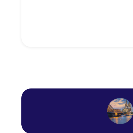
Maritim Hotel Koln
Novum Hotel Ahl
Meerkatzen Cologne
Altstadt
KNM MS William
Shakespeare
Hotel Engelbertz