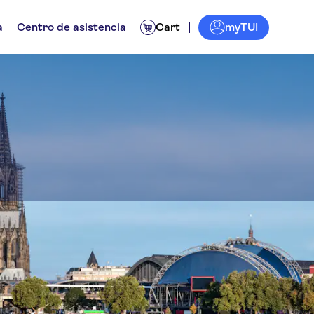
myTUI
a
Centro de asistencia
Cart
enzollern
n día
Experiencias para lugareños