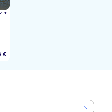
r el
8
€