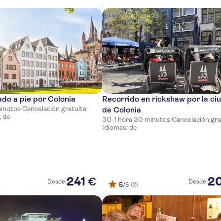
ado a pie por Colonia
Recorrido en rickshaw por la ci
minutos
·
Cancelación gratuita
·
de Colonia
, de
30-1 hora 30 minutos
·
Cancelación gra
Idiomas: de
241
2
€
Desde:
Desde:
5
(2)
/5