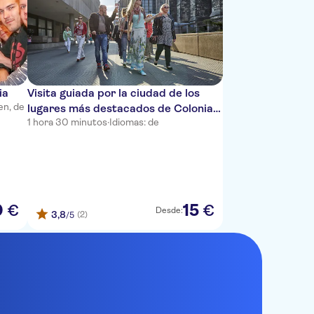
ia
Visita guiada por la ciudad de los
en, de
lugares más destacados de Colonia
1 hora 30 minutos
·
Idiomas: de
en pocas palabras
0
15
€
€
Desde:
3,8
(2)
/5