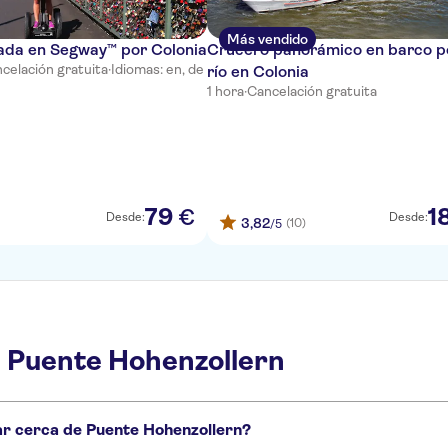
Más vendido
iada en Segway™ por Colonia
Crucero panorámico en barco po
celación gratuita
·
Idiomas: en, de
río en Colonia
1 hora
·
Cancelación gratuita
79
1
€
Desde:
Desde:
3,82
(10)
/5
 Puente Hohenzollern
tar cerca de Puente Hohenzollern?