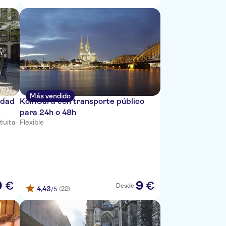
Más vendido
udad
KölnCard con transporte público
para 24h o 48h
tuita
·
Flexible
0
9
€
€
Desde:
4,43
(22)
/5