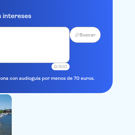
 intereses
Buscar
0
/500
elona con audioguía por menos de 70 euros.