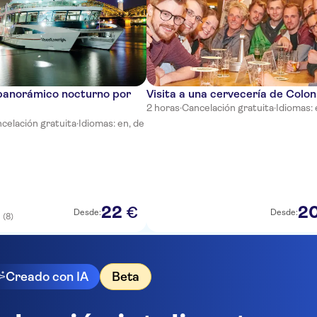
panorámico nocturno por
Visita a una cervecería de Colon
2 horas
·
Cancelación gratuita
·
Idiomas: 
celación gratuita
·
Idiomas: en, de
22
2
€
Desde:
Desde:
(8)
5
Creado con IA
Beta