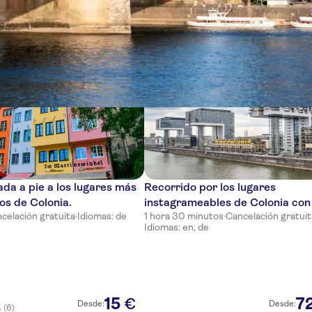
cias
iada a pie a los lugares más
Recorrido por los lugares
s de Colonia.
instagrameables de Colonia con
celación gratuita
·
Idiomas: de
1 hora 30 minutos
·
Cancelación gratuit
local
Idiomas: en, de
15
7
€
Desde:
Desde:
(6)
5