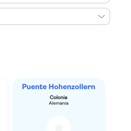
nutos por Colonia con un guía local
Puente Hohenzollern
Colonia
Alemania