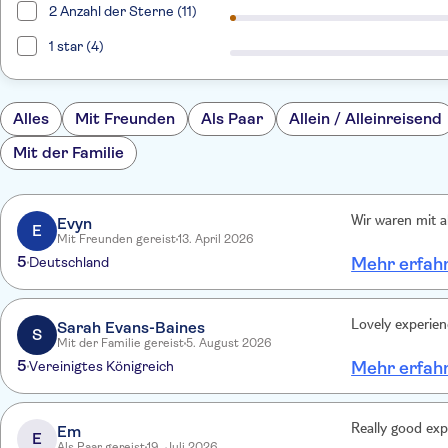
2 Anzahl der Sterne (11)
1 star (4)
Alles
Mit Freunden
Als Paar
Allein / Alleinreisend
Mit der Familie
Evyn
Wir waren mit a
E
Mit Freunden gereist
13. April 2026
5
Deutschland
Mehr erfah
Sarah Evans-Baines
Lovely experien
S
Mit der Familie gereist
5. August 2026
5
Vereinigtes Königreich
Mehr erfah
Em
Really good expe
E
Als Paar gereist
19. Juli 2026