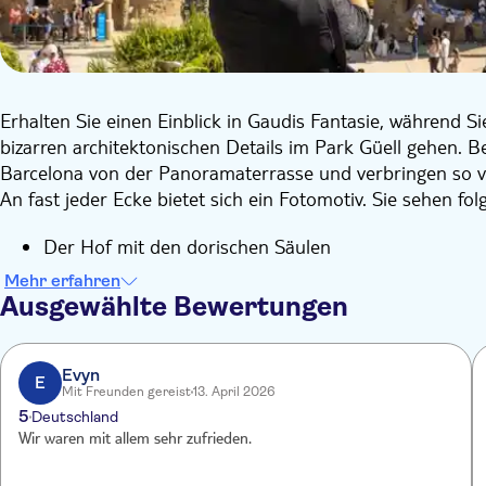
Erhalten Sie einen Einblick in Gaudis Fantasie, während 
bizarren architektonischen Details im Park Güell gehen. B
Barcelona von der Panoramaterrasse und verbringen so viel
An fast jeder Ecke bietet sich ein Fotomotiv. Sie sehen fol
Der Hof mit den dorischen Säulen
Die architektonischen Vogelnester
Mehr erfahren
Die gewundene Bank
Ausgewählte Bewertungen
Dekorative Terrassenwege
Das Aquädukt
Den Pavillon und vieles mehr...
Evyn
E
Mit Freunden gereist
13. April 2026
5
Deutschland
Wir waren mit allem sehr zufrieden.