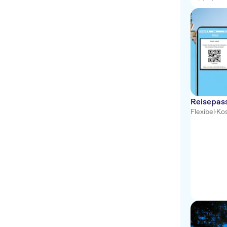
Reisepass
Flexibel
·
Ko