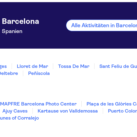
Barcelona
Alle Aktivitäten in Barcel
Spanien
ges
Lloret de Mar
Tossa De Mar
Sant Feliu de Gu
Deltebre
Peñíscola
 MAPFRE Barcelona Photo Center
Plaça de les Glòries 
Ajuy Caves
Kartause von Valldemossa
Puerto Colo
unes of Corralejo