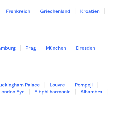
Frankreich
Griechenland
Kroatien
amburg
Prag
München
Dresden
uckingham Palace
Louvre
Pompeji
London Eye
Elbphilharmonie
Alhambra