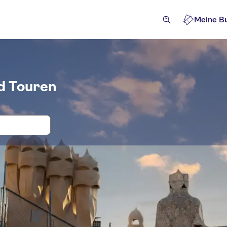
Meine B
nd Touren
, Eintritt und Tickets für La Pedrera 
traktionen und Führungen
Aktivitäten
Ausflüge und Ta