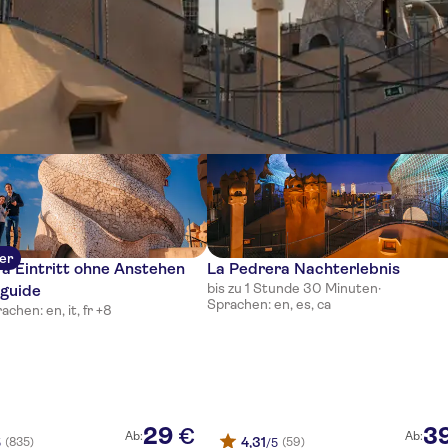
e
ler
a Eintritt ohne Anstehen
La Pedrera Nachterlebnis
bis zu 1 Stunde 30 Minuten
·
oguide
Sprachen: en, es, ca
achen: en, it, fr +8
29
3
€
Ab:
Ab:
4,31
(835)
(59)
5
/5