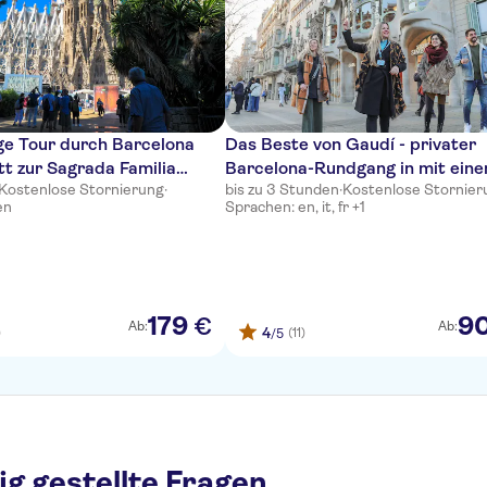
ge Tour durch Barcelona
Das Beste von Gaudí - privater
itt zur Sagrada Familia
Barcelona-Rundgang in mit ein
Kostenlose Stornierung
·
bis zu 3 Stunden
·
Kostenlose Stornier
-line)
lokalen Tourguide
en
Sprachen: en, it, fr +1
179
9
€
Ab:
Ab:
4
)
(11)
/5
ig gestellte Fragen