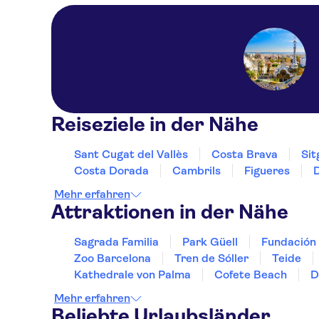
Reiseziele in der Nähe
Sant Cugat del Vallès
Costa Brava
Sit
Costa Dorada
Cambrils
Figueres
Mehr erfahren
Attraktionen in der Nähe
Sagrada Familia
Park Güell
Fundación
Zoo Barcelona
Tren de Sóller
Teide
Kathedrale von Palma
Cofete Beach
D
Mehr erfahren
Beliebte Urlaubsländer