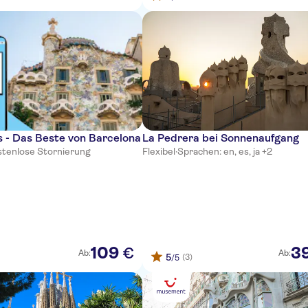
 - Das Beste von Barcelona
La Pedrera bei Sonnenaufgang
stenlose Stornierung
Flexibel
·
Sprachen: en, es, ja +2
109
3
€
Ab:
Ab:
5
(3)
/5