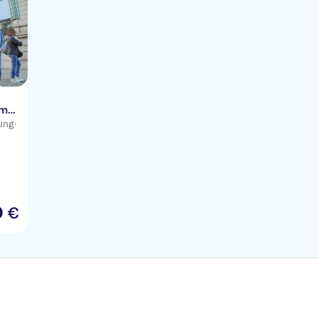
em
ung
·
0
€