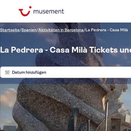
Startseite
/
Spanien
/
Aktivitäten in Barcelona
/
La Pedrera - Casa Milà
La Pedrera - Casa Milà Tickets u
Datum hinzufügen
Preis (pro Person)
Touren
Hoteltransfer
Ticketoptionen
Digitale
Kategorien
€
€
At
Min.
Max.
Buchungsbestätigung
Attraktionen und
Sprache
NO-PICKUP
Sofortbestätigung