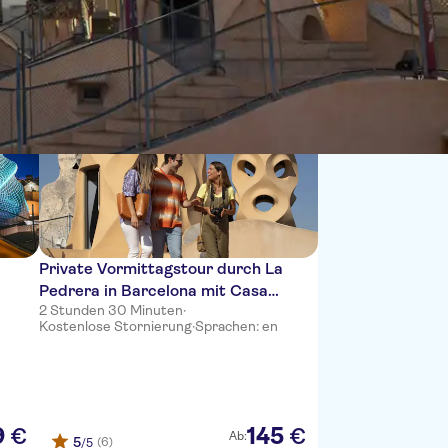
Sortieren nach:
Private Vormittagstour durch La
Pedrera in Barcelona mit Casa
2 Stunden 30 Minuten
·
Batllo-Ticket
Kostenlose Stornierung
·
Sprachen: en
9
145
€
€
Ab:
5
(6)
/5