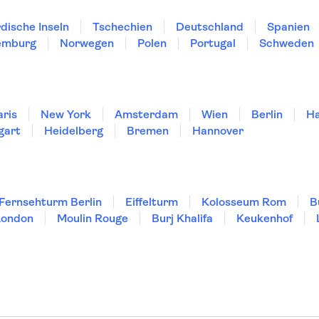
dische Inseln
Tschechien
Deutschland
Spanien
emburg
Norwegen
Polen
Portugal
Schweden
aris
New York
Amsterdam
Wien
Berlin
H
gart
Heidelberg
Bremen
Hannover
Fernsehturm Berlin
Eiffelturm
Kolosseum Rom
B
London
Moulin Rouge
Burj Khalifa
Keukenhof