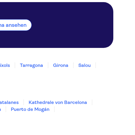
ona ansehen
íxols
Tarragona
Girona
Salou
Catalanes
Kathedrale von Barcelona
n
Puerto de Mogán