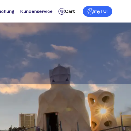
myTUI
uchung
Kundenservice
Cart
- Casa Milà
gestouren
Tickets und Events