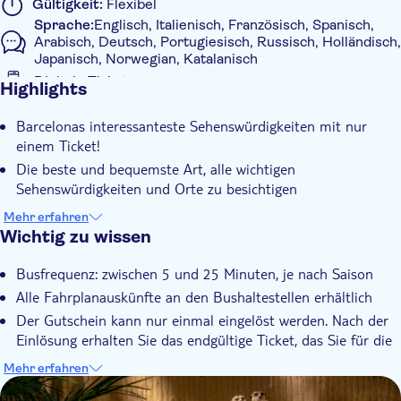
Rote Route:
Gültigkeit:
Flexibel
Sprache:
Englisch, Italienisch, Französisch, Spanisch,
Plaça Catalunya
Arabisch, Deutsch, Portugiesisch, Russisch, Holländisch,
Casa Batlló - Museum Tàpies
Japanisch, Norwegian, Katalanisch
Eixample
Digitale Tickets
Highlights
Bahnhof Sants
Zusätzliche Informationen
Plaça d'Espanya
Barcelonas interessanteste Sehenswürdigkeiten mit nur
Sofortbestätigung
Caixaforum - Pavelló Mies van der Rohe
einem Ticket!
Poble Espanyol
Die beste und bequemste Art, alle wichtigen
Museu Nacional d'Art de Catalunya
Sehenswürdigkeiten und Orte zu besichtigen
Ringella Olímpica
Bewundern Sie die Denkmäler und Sehenswürdigkeiten,
Fundació Joan Miró
Mehr erfahren
während Sie dem umfassenden Audioguide in 16 Sprachen
Teleferic de Montjuïc
Wichtig zu wissen
lauschen
Miramar-Jardins Costa i Llobera
Busfrequenz: zwischen 5 und 25 Minuten, je nach Saison
World Trade Center
La Rambla-Colom
Alle Fahrplanauskünfte an den Bushaltestellen erhältlich
Barceloneta – Museu d´Història de Catalunya
Der Gutschein kann nur einmal eingelöst werden. Nach der
Port Olímpic-Zoo
Einlösung erhalten Sie das endgültige Ticket, das Sie für die
Platja del Bogatell
gesamte Gültigkeitsdauer der Karte bei sich behalten
Mehr erfahren
Platja Nova Mar Bella
müssen.
DSA1Zoo Barcelona
Forum