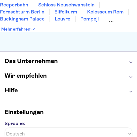
Reeperbahn
Schloss Neuschwanstein
Fernsehturm Berlin
Eiffelturm
Kolosseum Rom
Buckingham Palace
Louvre
Pompeji
Petersdom
Sagrada Familia
Tower of London
Mehr erfahren
Moulin Rouge
Burj Khalifa
Keukenhof
London Eye
Elbphilharmonie
Alhambra
Efteling
St Pauli
Das Unternehmen
Wir empfehlen
Hilfe
Einstellungen
Sprache: