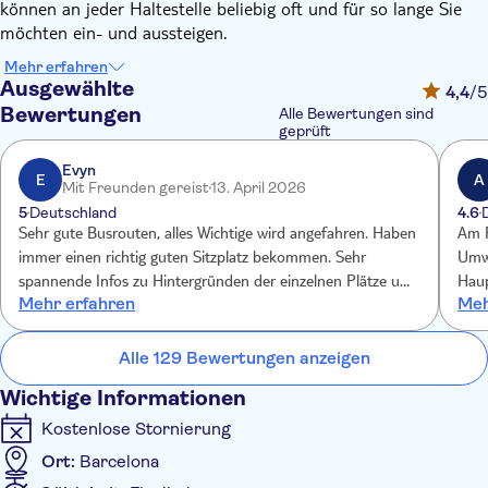
können an jeder Haltestelle beliebig oft und für so lange Sie
möchten ein- und aussteigen.
Mehr erfahren
Es gibt zwei verschiedene Routen, mit denen Sie Ihren Besuch
Ausgewählte
4,4
/5
in Barcelona ganz einfach planen können. Der Barcelona Bus
Bewertungen
Alle Bewertungen sind
Turístic fährt Sie auf diesen beiden Routen mit
geprüft
Umsteigepunkten, sodass Sie mit demselben Ticket von einer
Evyn
Route zur anderen wechseln können. Sie können die rote oder
E
A
Mit Freunden gereist
13. April 2026
die blaue Route wählen, je nachdem, welche Orte Sie am
5
Deutschland
4.6
meisten besuchen möchten. Von der Plaça Catalunya entlang
Sehr gute Busrouten, alles Wichtige wird angefahren. Haben
Am P
des Passeig de Gràcia zur Sagrada Familia, dem Dorf Gràcia,
immer einen richtig guten Sitzplatz bekommen. Sehr
Umwa
Park Güell, Tibidabo, Pedralbes und dem Stadion des
spannende Infos zu Hintergründen der einzelnen Plätze und
Haup
Fußballclubs Barcelona. Oder zum Parc de la Ciutadella, der
Mehr erfahren
Meh
Orte.
Hinw
Diagonal, dem Bahnhof Sants, Montjuïc und dem alten Hafen,
Port Vell.
Alle 129 Bewertungen anzeigen
Schauen Sie sich die Gebäude, Denkmäler und
Wichtige Informationen
Sehenswürdigkeiten an, während Sie dem umfassenden
Kostenlose Stornierung
Audioguide in 16 Sprachen lauschen, der Ihnen alles erzählt,
Ort:
Barcelona
was Sie für einen gelungenen Besuch wissen müssen.