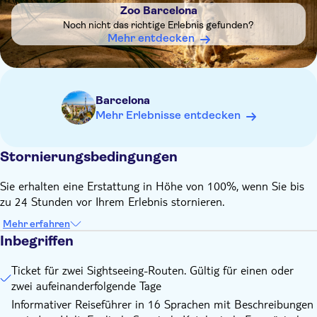
Parc Diagonal Mar
Zoo Barcelona
Poblenou
Noch nicht das richtige Erlebnis gefunden?
Mehr entdecken
Torre Glòries - 22@
Sagrada Família
Arc de Triomf-Estació Barcelona Nord
Barcelona
Blaue Route:
Mehr Erlebnisse entdecken
Plaça de Catalunya
Casa Batlló - Museum Tàpies
Stornierungsbedingungen
Passeig de Gràcia – La Pedrera
Sant Pau Recinte Modernista
Sie erhalten eine Erstattung in Höhe von 100%, wenn Sie bis
Park Güell
zu 24 Stunden vor Ihrem Erlebnis stornieren.
Tibidabo - Plaça Kennedy
Sarrià
Mehr erfahren
Kloster Pedralbes
Inbegriffen
Palau Reial – Pavellons Güell
Ticket für zwei Sightseeing-Routen. Gültig für einen oder
Fußballverein Barcelona
zwei aufeinanderfolgende Tage
Les Corts
Francesc Macià
Informativer Reiseführer in 16 Sprachen mit Beschreibungen
Eixample