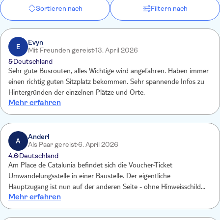
Sortieren nach
Filtern nach
Evyn
E
Mit Freunden gereist
13. April 2026
5
Deutschland
Sehr gute Busrouten, alles Wichtige wird angefahren. Haben immer
einen richtig guten Sitzplatz bekommen. Sehr spannende Infos zu
Hintergründen der einzelnen Plätze und Orte.
Mehr erfahren
Anderl
A
Als Paar gereist
6. April 2026
4.6
Deutschland
Am Place de Catalunia befindet sich die Voucher-Ticket
Umwandelungsstelle in einer Baustelle. Der eigentliche
Hauptzugang ist nun auf der anderen Seite - ohne Hinweisschilder
Mehr erfahren
unnötige Lauferei..