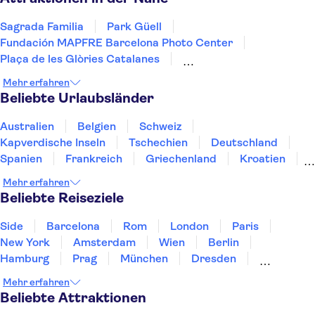
Sagrada Familia
Park Güell
Fundación MAPFRE Barcelona Photo Center
Plaça de les Glòries Catalanes
Kathedrale von Barcelona
Zoo Barcelona
Mehr erfahren
Montserrat
Barcelona Aquarium
Montjuïc
Beliebte Urlaubsländer
La Pedrera - Casa Milà
Tren de Sóller
Teide
Ajuy Caves
Kartause von Valldemossa
Puerto Colon
Australien
Belgien
Schweiz
Kapverdische Inseln
Tschechien
Deutschland
Spanien
Frankreich
Griechenland
Kroatien
Irland
Island
Italien
Japan
Luxemburg
Mehr erfahren
Norwegen
Polen
Portugal
Schweden
Beliebte Reiseziele
Side
Barcelona
Rom
London
Paris
New York
Amsterdam
Wien
Berlin
Hamburg
Prag
München
Dresden
San Francisco
Miami
Leipzig
Stuttgart
Mehr erfahren
Heidelberg
Bremen
Hannover
Beliebte Attraktionen