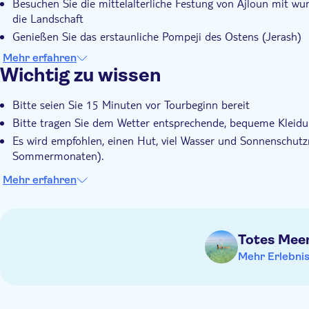
Besuchen Sie die mittelalterliche Festung von Ajloun mit w
die Landschaft
Genießen Sie das erstaunliche Pompeji des Ostens (Jerash)
Genießen Sie unterwegs einen Panoramablick auf die Stadt 
Mehr erfahren
Jordaniens
Wichtig zu wissen
Bitte seien Sie 15 Minuten vor Tourbeginn bereit
Bitte tragen Sie dem Wetter entsprechende, bequeme Klei
Es wird empfohlen, einen Hut, viel Wasser und Sonnenschutz
Sommermonaten).
Mehr erfahren
Totes Mee
Mehr Erlebni