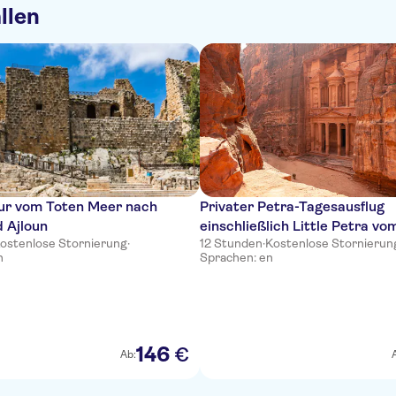
llen
our vom Toten Meer nach
Privater Petra-Tagesausflug
 Ajloun
einschließlich Little Petra vo
ostenlose Stornierung
·
12 Stunden
·
Kostenlose Stornierun
Meer
n
Sprachen: en
146
€
Ab: