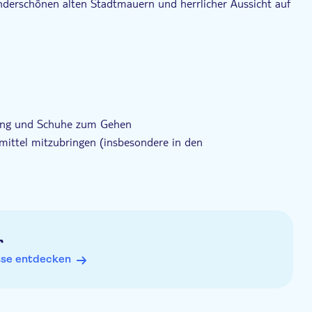
underschönen alten Stadtmauern und herrlicher Aussicht auf
und entdecken Sie die Schönheit des alten und modernen
dung und Schuhe zum Gehen
mittel mitzubringen (insbesondere in den
r
sse entdecken