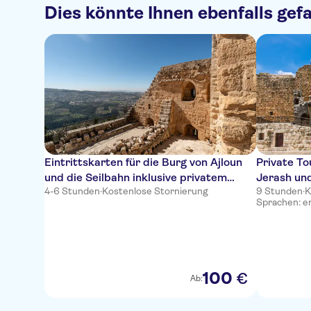
Dies könnte Ihnen ebenfalls gefa
Eintrittskarten für die Burg von Ajloun
Private T
und die Seilbahn inklusive privatem
Jerash und
4-6 Stunden
·
Kostenlose Stornierung
9 Stunden
·
K
Transfer
Sprachen: e
100
€
Ab: