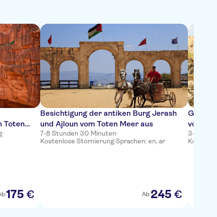
Besichtigung der antiken Burg Jerash
Ganztäg
m Toten
und Ajloun vom Toten Meer aus
von Ha
g
·
7-8 Stunden 30 Minuten
·
3-5 Stun
Kostenlose Stornierung
·
Sprachen: en, ar
Kostenlo
175
245
€
€
Ab:
Ab: