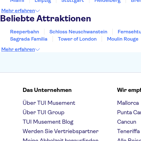
Miami
Leipzig
Stuttgart
Heidelberg
Bre
Mehr erfahren
Beliebte Attraktionen
Reeperbahn
Schloss Neuschwanstein
Fernsehtu
Sagrada Familia
Tower of London
Moulin Rouge
Mehr erfahren
Das Unternehmen
Wir emp
Über TUI Musement
Mallorca
Über TUI Group
Punta Ca
TUI Musement Blog
Cancun
Werden Sie Vertriebspartner
Teneriffa
Meine Abholzeit herausfinden
Alle Reis