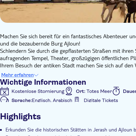
Machen Sie sich bereit für ein fantastisches Abenteuer un
und die bezaubernde Burg Ajloun!
Schlendern Sie durch die gepflasterten Straßen mit ihre
aufragenden Tempel, Theater, großzügigen öffentlichen P
Ihrem Besuch der antiken Stadt machen Sie sich auf den 
Rabad) ist ein hervorragendes Beispiel islamischer Archit
Mehr erfahren
erbaut, um die Eisenminen von Ajloun zu kontrollieren un
Wichtige Informationen
beherrschte die drei Hauptrouten ins Jordantal und sch
Kostenlose Stornierung
Ort:
Totes Meer
Daue
Syrien.
Sprache:
Englisch, Arabisch
Digitale Tickets
Sie reisen in einem modernen, klimatisierten Fahrzeug mi
Zusätzliche Informationen
Jerash einen englischsprachigen Reiseführer vorfinden, de
Highlights
Sofortbestätigung
Geführte Tour
Lokales Flair
Inklusive Transfer
Erkunden Sie die historischen Stätten in Jerash und Ajloun 