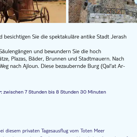
d besichtigen Sie die spektakuläre antike Stadt Jerash
n Säulengängen und bewundern Sie die hoch
lätze, Plazas, Bäder, Brunnen und Stadtmauern. Nach
Weg nach Ajloun. Diese bezaubernde Burg (Qal'at Ar-
ektur. Sie wurde 1184 n. Chr. von Saladins General
d den Vormarsch der Kreuzfahrer aufzuhalten. Sie
ützte die Kommunikationswege zwischen Jordanien und
r:
zwischen 7 Stunden bis 8 Stunden 30 Minuten
t einem englischsprachigen Fahrer, während Sie in
r Sie durch dieses beeindruckende Highlight führt.
Private Tour
Abholservice vom Hotel
bei diesem privaten Tagesausflug vom Toten Meer