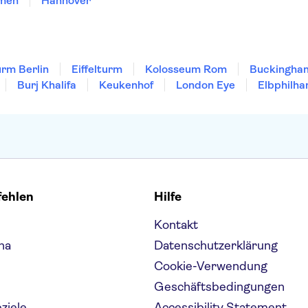
men
Hannover
rm Berlin
Eiffelturm
Kolosseum Rom
Buckingha
Burj Khalifa
Keukenhof
London Eye
Elbphilha
fehlen
Hilfe
Kontakt
na
Datenschutzerklärung
Cookie-Verwendung
Geschäftsbedingungen
eziele
Accessibility Statement