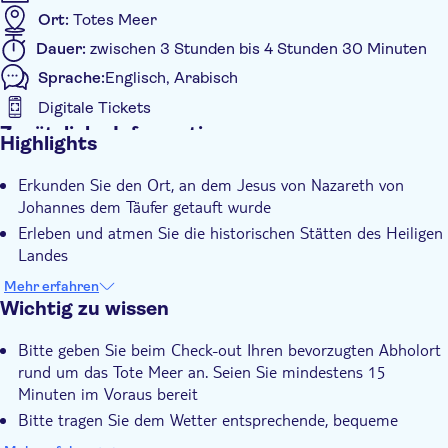
Ort:
Totes Meer
Dauer:
zwischen 3 Stunden bis 4 Stunden 30 Minuten
Sprache:
Englisch, Arabisch
Digitale Tickets
Zusätzliche Informationen
Highlights
Sofortbestätigung
Erkunden Sie den Ort, an dem Jesus von Nazareth von
Bevorzugter Eintritt
Johannes dem Täufer getauft wurde
Eintritte inbegriffen
Erleben und atmen Sie die historischen Stätten des Heiligen
Exklusive Orte
Landes
Erfahren Sie mehr darüber, warum dieser Ort in allen drei
Geführte Tour
Mehr erfahren
großen Religionen als heilig gilt
Wichtig zu wissen
Lokales Flair
Private Tour
Bitte geben Sie beim Check-out Ihren bevorzugten Abholort
rund um das Tote Meer an. Seien Sie mindestens 15
Abholservice vom Hotel
Minuten im Voraus bereit
Inklusive Transfer
Bitte tragen Sie dem Wetter entsprechende, bequeme
Kleidung und Schuhe