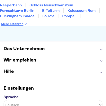
Reeperbahn
Schloss Neuschwanstein
Fernsehturm Berlin
Eiffelturm
Kolosseum Rom
Buckingham Palace
Louvre
Pompeji
Petersdom
Sagrada Familia
Tower of London
Mehr erfahren
Moulin Rouge
Burj Khalifa
Keukenhof
London Eye
Elbphilharmonie
Alhambra
Efteling
St Pauli
Das Unternehmen
Wir empfehlen
Hilfe
Einstellungen
Sprache: