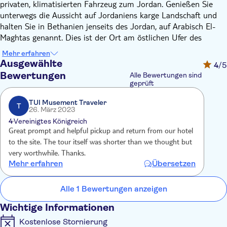
privaten, klimatisierten Fahrzeug zum Jordan. Genießen Sie
unterwegs die Aussicht auf Jordaniens karge Landschaft und
halten Sie in Bethanien jenseits des Jordan, auf Arabisch El-
Maghtas genannt. Dies ist der Ort am östlichen Ufer des
Flusses, an dem Jesus angeblich von Johannes dem Täufer
Mehr erfahren
getauft wurde.
Ausgewählte
4
/5
Hier treffen Sie Ihren ortskundigen Guide, der Sie zu den
Bewertungen
Alle Bewertungen sind
Flussufern und den wichtigsten Ausgrabungsstätten begleitet.
geprüft
Erfahren Sie, wie der Vatikan den Ort als Ort der Taufe Jesu
TUI Musement Traveler
heiligte. Spüren Sie die kraftvolle Atmosphäre der Spiritualität
T
26. März 2023
und sehen Sie die Überreste römischer und byzantinischer
4
Vereinigtes Königreich
Kirchen, Höhlen, Brunnen und Taufbecken. Hören Sie während
Great prompt and helpful pickup and return from our hotel
Ihres Spaziergangs zu, wie Ihr Guide erklärt, warum
to the site. The tour itself was shorter than we thought but
Archäologen glauben, dass Johannes der Täufer hier lebte,
very worthwhile. Thanks.
predigte und Taufen durchführte.
Mehr erfahren
Übersetzen
Erfahren Sie mehr über diesen berühmten christlichen
Wallfahrtsort und darüber, dass er in allen drei großen
Alle 1 Bewertungen anzeigen
Religionen – Christentum, Judentum und Islam – als heilig gilt,
da hier die Himmelfahrt des Propheten Elias gefeiert wird.
Wichtige Informationen
Kostenlose Stornierung