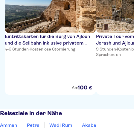
Eintrittskarten für die Burg von Ajloun
Private Tour vo
und die Seilbahn inklusive privatem
Jerash und Ajlou
Transfer
4-6 Stunden
·
Kostenlose Stornierung
9 Stunden
·
Kostenlo
Sprachen: en
100
€
Ab:
Reiseziele in der Nähe
Amman
Petra
Wadi Rum
Akaba