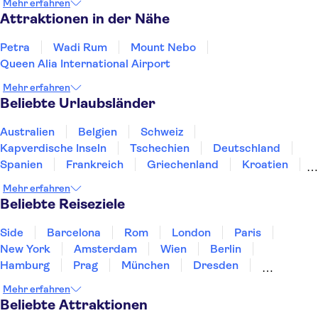
Mehr erfahren
Attraktionen in der Nähe
Petra
Wadi Rum
Mount Nebo
Queen Alia International Airport
Mehr erfahren
Beliebte Urlaubsländer
Australien
Belgien
Schweiz
Kapverdische Inseln
Tschechien
Deutschland
Spanien
Frankreich
Griechenland
Kroatien
Irland
Island
Italien
Japan
Luxemburg
Mehr erfahren
Norwegen
Polen
Portugal
Schweden
Beliebte Reiseziele
Side
Barcelona
Rom
London
Paris
New York
Amsterdam
Wien
Berlin
Hamburg
Prag
München
Dresden
San Francisco
Miami
Leipzig
Stuttgart
Mehr erfahren
Heidelberg
Bremen
Hannover
Beliebte Attraktionen