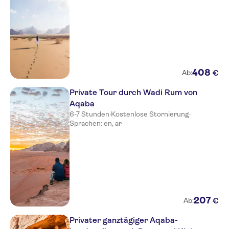
408
€
Ab:
Private Tour durch Wadi Rum von
Aqaba
6-7 Stunden
·
Kostenlose Stornierung
·
Sprachen: en, ar
207
€
Ab:
Privater ganztägiger Aqaba-