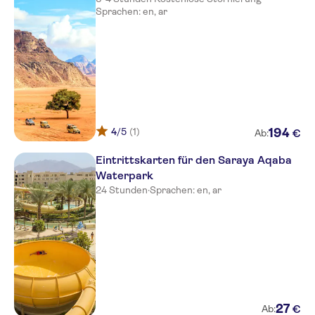
Sprachen: en, ar
4
/5
(1)
194
€
Ab:
Eintrittskarten für den Saraya Aqaba
Waterpark
24 Stunden
·
Sprachen: en, ar
27
€
Ab: