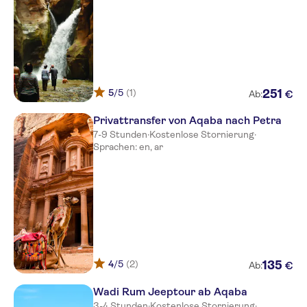
5
/5
(1)
251
€
Ab:
Privattransfer von Aqaba nach Petra
7-9 Stunden
·
Kostenlose Stornierung
·
Sprachen: en, ar
4
/5
(2)
135
€
Ab:
Wadi Rum Jeeptour ab Aqaba
3-4 Stunden
·
Kostenlose Stornierung
·