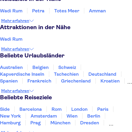
Wadi Rum
Petra
Totes Meer
Amman
Mehr erfahren
Attraktionen in der Nähe
Wadi Rum
Mehr erfahren
Beliebte Urlaubsländer
Australien
Belgien
Schweiz
Kapverdische Inseln
Tschechien
Deutschland
Spanien
Frankreich
Griechenland
Kroatien
Irland
Island
Italien
Japan
Luxemburg
Mehr erfahren
Norwegen
Polen
Portugal
Schweden
Beliebte Reiseziele
Side
Barcelona
Rom
London
Paris
New York
Amsterdam
Wien
Berlin
Hamburg
Prag
München
Dresden
San Francisco
Miami
Leipzig
Stuttgart