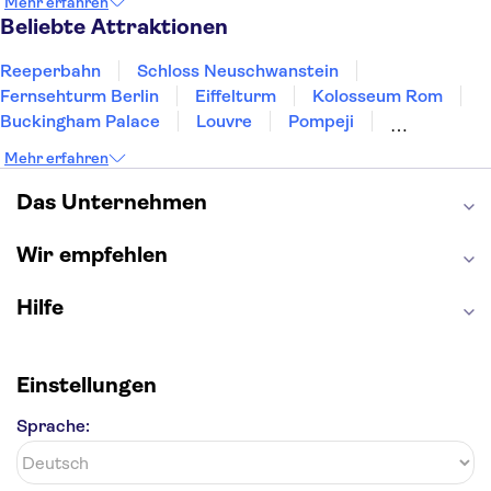
Mehr erfahren
Heidelberg
Bremen
Hannover
Beliebte Attraktionen
Reeperbahn
Schloss Neuschwanstein
Fernsehturm Berlin
Eiffelturm
Kolosseum Rom
Buckingham Palace
Louvre
Pompeji
Petersdom
Sagrada Familia
Tower of London
Mehr erfahren
Moulin Rouge
Burj Khalifa
Keukenhof
London Eye
Elbphilharmonie
Alhambra
Das Unternehmen
Efteling
St Pauli
Wir empfehlen
Hilfe
Einstellungen
Sprache: