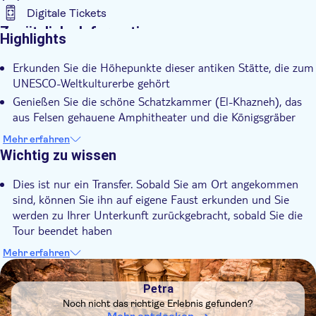
Digitale Tickets
Zusätzliche Informationen
Highlights
Sofortbestätigung
Erkunden Sie die Höhepunkte dieser antiken Stätte, die zum
Digitale Buchungsbestätigung
UNESCO-Weltkulturerbe gehört
Private Gruppe
Genießen Sie die schöne Schatzkammer (El-Khazneh), das
Abholservice vom Hotel
aus Felsen gehauene Amphitheater und die Königsgräber
Inklusive Transfer
Sehen Sie die Felsenkanäle und Tanks, die von den alten
Mehr erfahren
Nabatäern geschnitzt wurden, um die Stadt mit Wasser zu
Wichtig zu wissen
versorgen
Dies ist nur ein Transfer. Sobald Sie am Ort angekommen
sind, können Sie ihn auf eigene Faust erkunden und Sie
werden zu Ihrer Unterkunft zurückgebracht, sobald Sie die
Tour beendet haben
Bitte bringen Sie Ihren Reisepass mit, da dieser im Tick
Mehr erfahren
Office vorgelegt werden muss
DSA1Petra
Sie haben 3–4 Stunden Zeit, um Petra zu erkunden
Petra
Es wird empfohlen, einen Hut, viel Wasser und Sonnencreme
Noch nicht das richtige Erlebnis gefunden?