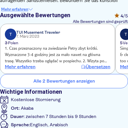
aufragenden Sandsteinfelsen. Bewundern Sie das kunstvoll
geschnitzte Gesicht der Schatzkammer (Al-Khazneh), während
Mehr erfahren
Ihr Reiseleiter Einzelheiten zu seiner Konstruktion mitteilt.
Ausgewählte Bewertungen
4
/5
Erfahren Sie mehr über die Nabatäer aus dem 6. Jahrhundert,
Alle Bewertungen sind geprüft
die in den Tälern lebten, und bewundern Sie die wichtigsten
Sehenswürdigkeiten wie das antike Theater und die
TUI Musement Traveler
T
T
7. März 2023
Königsgräber.
3
Polen
5
Ve
1. Czas przeznaczony na zwiedzanie Petry zbyt krótki.
Simp
Wyznaczone 3-4 godziny jest za mało nawet na główna
& cl
trasę. Wszystko trzeba oglądać w pospiechu. 2. Wizyta po
too 
Mehr erfahren
Übersetzen
Meh
drodze w Sita Souvenir, gdzie zawiózł nas kierowca. W
sklepie oszukują, przepłaciliśmy wielokrotnie płacąc kartą
czego nie zauważyliśmy.
Alle 2 Bewertungen anzeigen
Wichtige Informationen
Kostenlose Stornierung
Ort:
Akaba
Dauer:
zwischen 7 Stunden bis 9 Stunden
Sprache:
Englisch, Arabisch