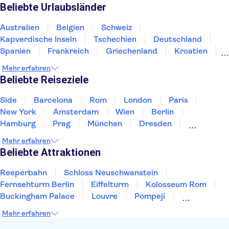
Beliebte Urlaubsländer
Australien
Belgien
Schweiz
Kapverdische Inseln
Tschechien
Deutschland
Spanien
Frankreich
Griechenland
Kroatien
Irland
Island
Italien
Japan
Luxemburg
Mehr erfahren
Norwegen
Polen
Portugal
Schweden
Beliebte Reiseziele
Side
Barcelona
Rom
London
Paris
New York
Amsterdam
Wien
Berlin
Hamburg
Prag
München
Dresden
San Francisco
Miami
Leipzig
Stuttgart
Mehr erfahren
Heidelberg
Bremen
Hannover
Beliebte Attraktionen
Reeperbahn
Schloss Neuschwanstein
Fernsehturm Berlin
Eiffelturm
Kolosseum Rom
Buckingham Palace
Louvre
Pompeji
Petersdom
Sagrada Familia
Tower of London
Mehr erfahren
Moulin Rouge
Burj Khalifa
Keukenhof