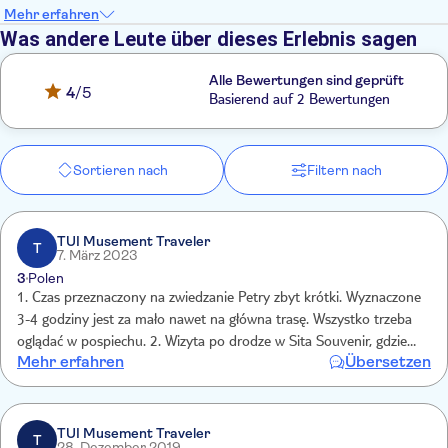
Mehr erfahren
Was andere Leute über dieses Erlebnis sagen
Alle Bewertungen sind geprüft
4
/5
Basierend auf 2 Bewertungen
Sortieren nach
Filtern nach
TUI Musement Traveler
T
7. März 2023
3
Polen
1. Czas przeznaczony na zwiedzanie Petry zbyt krótki. Wyznaczone
3-4 godziny jest za mało nawet na główna trasę. Wszystko trzeba
oglądać w pospiechu. 2. Wizyta po drodze w Sita Souvenir, gdzie
Mehr erfahren
Übersetzen
zawiózł nas kierowca. W sklepie oszukują, przepłaciliśmy
wielokrotnie płacąc kartą czego nie zauważyliśmy.
TUI Musement Traveler
T
28. Dezember 2019