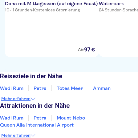
Dana mit Mittagessen (auf eigene Faust)
Waterpark
10-11 Stunden
·
Kostenlose Stornierung
24 Stunden
·
Sprache
97
€
Ab:
Reiseziele in der Nähe
Wadi Rum
Petra
Totes Meer
Amman
Mehr erfahren
Attraktionen in der Nähe
Wadi Rum
Petra
Mount Nebo
Queen Alia International Airport
Mehr erfahren