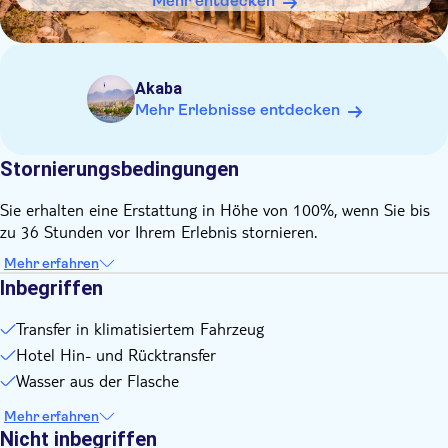
mitzubringen
Mehr entdecken
Bitte tragen Sie wetterangepasste, bequeme Kleidung und
Schuhe zum Wandern
Bitte seien Sie mindestens 15 Minuten vor Ihrer Abholzeit
Akaba
bereit
Mehr Erlebnisse entdecken
Stornierungsbedingungen
Sie erhalten eine Erstattung in Höhe von 100%, wenn Sie bis
zu 36 Stunden vor Ihrem Erlebnis stornieren.
Mehr erfahren
Inbegriffen
Transfer in klimatisiertem Fahrzeug
Hotel Hin- und Rücktransfer
Wasser aus der Flasche
Mehr erfahren
Nicht inbegriffen