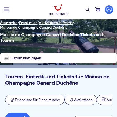
Startseite
/
Frankreich
/
Aktivitäten in Reims
/
Maison de Champagne Canard Duchêne
Maison de Champagne Canard Duchêne Tickets und
Touren
Zeige
Filter
3
löschen
Ergebnisse
Datum hinzufügen
Touren, Eintritt und Tickets für Maison de
Filter
Preis (pro Person)
Champagne Canard Duchêne
Hoteltransfer
Ticketoptionen
Kostenloser Rücktritt
Kategorien
Min.
€
Max.
€
Erlebnisse für Einheimische
Aktivitäten
Ausfl
Sofortbestätigung
Erlebnisse für Einheimische
NO-PICKUP
Sprache
Geführte Tour
Aktivitäten
Englisch
Lokales Flair