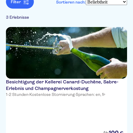
Rundgänge
Französisch
Ausflüge und Tagestouren
Filter
Sortieren nach:
Expertenleitfaden
Digitale Buchungsbestätigung
Essen & Getränke
Getränke &
Sightseeing &
3 Erlebnisse
Tastings
Traditionen
Auf dem Land
Märkte &
Handwerk
Besichtigung der Kellerei Canard-Duchêne, Sabre-
Erlebnis und Champagnerverkostung
1-2 Stunden
·
Kostenlose Stornierung
·
Sprachen: en, fr
100
€
Ab: