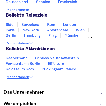
French Riviera day trips
Deutschland
Spanien
Frankreich
Griechenland
Kroatien
Irland
Island
Mehr erfahren
Italien
Japan
Luxemburg
Norwegen
Beliebte Reiseziele
Polen
Portugal
Schweden
Side
Barcelona
Rom
London
Paris
New York
Amsterdam
Wien
Berlin
Hamburg
Prag
München
Dresden
San Francisco
Miami
Leipzig
Mehr erfahren
Stuttgart
Heidelberg
Bremen
Hannover
Beliebte Attraktionen
Reeperbahn
Schloss Neuschwanstein
Fernsehturm Berlin
Eiffelturm
Kolosseum Rom
Buckingham Palace
Louvre
Pompeji
Petersdom
Mehr erfahren
Sagrada Familia
Tower of London
Moulin Rouge
Burj Khalifa
Keukenhof
London Eye
Elbphilharmonie
Alhambra
Das Unternehmen
Efteling
St Pauli
Wir empfehlen