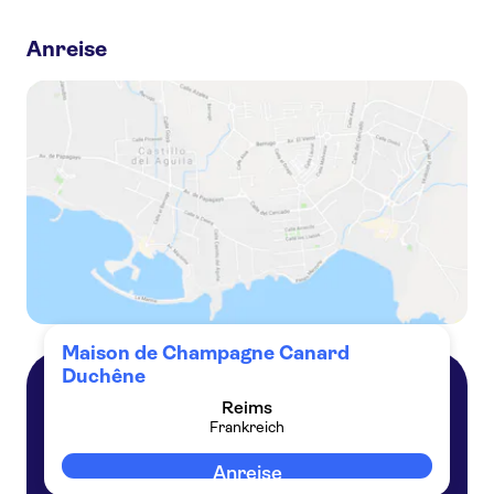
Champagne Canard Duchêne:
Anreise
Besichtigung der Kellerei Canard-Duchêne, Sabre-Erlebnis und Champagnerverkostung
Historische und künstlerische Besichtigung der Keller des Hauses Canard Duchêne
Prestige-Führung durch die Keller des Hauses Canard Duchêne
Maison de Champagne Canard
Duchêne
Reims
Reims
Frankreich
Frankreich
Anreise