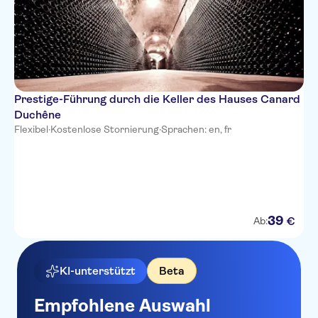
Prestige-Führung durch die Keller des Hauses Canard
Duchêne
Flexibel
·
Kostenlose Stornierung
·
Sprachen: en, fr
39
€
Ab:
KI-unterstützt
Beta
Empfohlene Auswahl