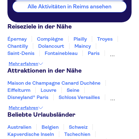
Alle Aktivitäten in Reims ansehen
Reiseziele in der Nähe
Épernay
Compiègne
Plailly
Troyes
Chantilly
Dolancourt
Maincy
Saint-Denis
Fontainebleau
Paris
Sceaux
Boulogne Billancourt
Amiens
Mehr erfahren
Linas
Attraktionen in der Nähe
Maison de Champagne Canard Duchêne
Eiffelturm
Louvre
Seine
Disneyland® Paris
Schloss Versailles
Musée d'Orsay
Kathedrale Notre-Dame
Mehr erfahren
Monnaie de Paris
Beliebte Urlaubsländer
Sainte Chapelle und Conciergerie
Ausflüge von Paris
Day trips to Monaco
Australien
Belgien
Schweiz
Day trips to Eze
Loiretal und Schlösser
Kapverdische Inseln
Tschechien